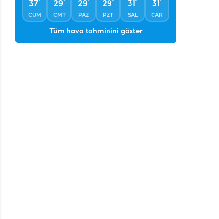
°
°
°
°
°
°
37
29
29
29
31
31
CUM
CMT
PAZ
PZT
SAL
ÇAR
Tüm hava tahminini göster