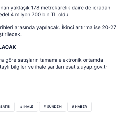
unan yaklaşık 178 metrekarelik daire de icradan
bedel 4 milyon 700 bin TL oldu.
hleri arasında yapılacak. İkinci artırma ise 20-27
tirilecek.
ILACAK
ara göre satışların tamamı elektronik ortamda
aylı bilgiler ve ihale şartları esatis.uyap.gov.tr
 SATIŞ
# IHALE
# GÜNDEM
# HABER