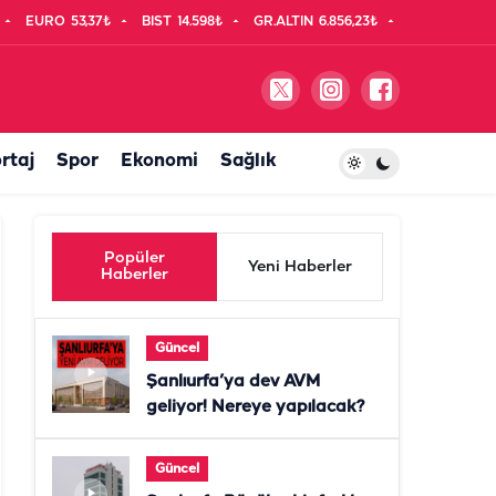
EURO
53,37₺
BIST
14.598₺
GR.ALTIN
6.856,23₺
rtaj
Spor
Ekonomi
Sağlık
Popüler
Yeni Haberler
Haberler
Güncel
Şanlıurfa’ya dev AVM
geliyor! Nereye yapılacak?
Güncel