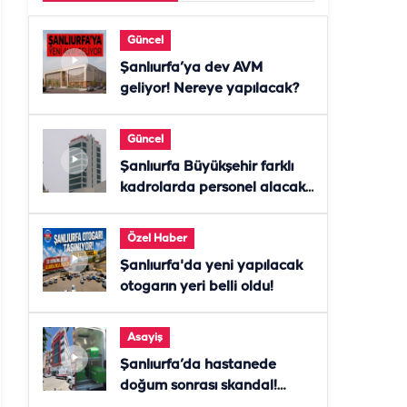
Güncel
Şanlıurfa’ya dev AVM
geliyor! Nereye yapılacak?
Güncel
Şanlıurfa Büyükşehir farklı
kadrolarda personel alacak!
Başvurular başladı
Özel Haber
Şanlıurfa'da yeni yapılacak
otogarın yeri belli oldu!
Asayiş
Şanlıurfa’da hastanede
doğum sonrası skandal!
Anne öldü, doktor tutuklandı