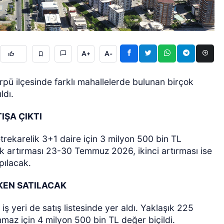
A+
A-
örpü ilçesinde farklı mahallelerde bulunan birçok
ldı.
GÜNCEL
IŞA ÇIKTI
ekarelik 3+1 daire için 3 milyon 500 bin TL
k artırması 23-30 Temmuz 2026, ikinci artırması ise
pılacak.
SKEN SATILACAK
ş yeri de satış listesinde yer aldı. Yaklaşık 225
nmaz için 4 milyon 500 bin TL değer biçildi.