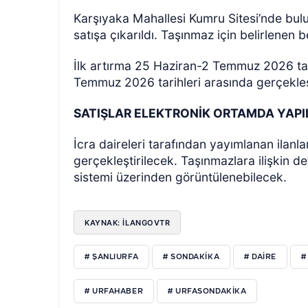
Karşıyaka Mahallesi Kumru Sitesi’nde bul
satışa çıkarıldı. Taşınmaz için belirlenen 
İlk artırma 25 Haziran-2 Temmuz 2026 tari
Temmuz 2026 tarihleri arasında gerçekleş
SATIŞLAR ELEKTRONİK ORTAMDA YAP
İcra daireleri tarafından yayımlanan ilanl
gerçekleştirilecek. Taşınmazlara ilişkin det
sistemi üzerinden görüntülenebilecek.
KAYNAK: ILANGOVTR
# ŞANLIURFA
# SONDAKIKA
# DAIRE
#
# URFAHABER
# URFASONDAKIKA