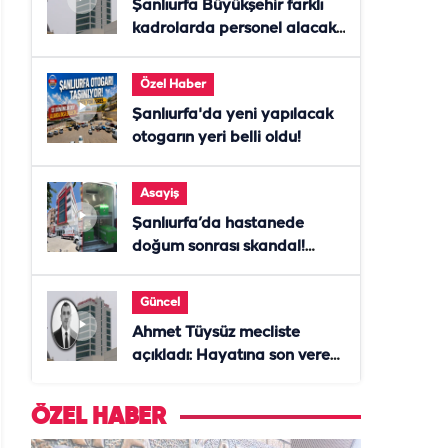
Şanlıurfa Büyükşehir farklı
kadrolarda personel alacak!
Başvurular başladı
Özel Haber
Şanlıurfa'da yeni yapılacak
otogarın yeri belli oldu!
Asayiş
Şanlıurfa’da hastanede
doğum sonrası skandal!
Anne öldü, doktor tutuklandı
Güncel
Ahmet Tüysüz mecliste
açıkladı: Hayatına son veren
daire başkanı "İsteselerdi
ölmezdim" notunu bıraktı
ÖZEL HABER