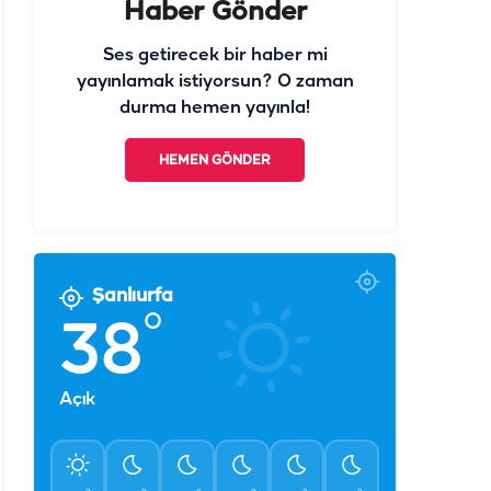
Haber Gönder
Ses getirecek bir haber mi
yayınlamak istiyorsun? O zaman
durma hemen yayınla!
HEMEN GÖNDER
Şanlıurfa
°
38
Açık