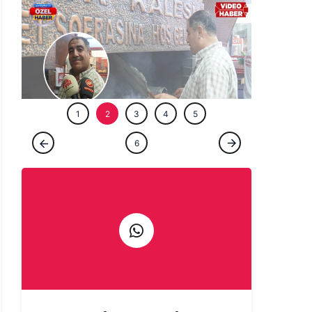
ÖZEL HABE
1
2
3
4
5
ÖZEL HABER
6
Şanlıurfa'da bir ömür ocağın başında:
Çıraklığını yapmadığın işin ustalığını
yapamazsın