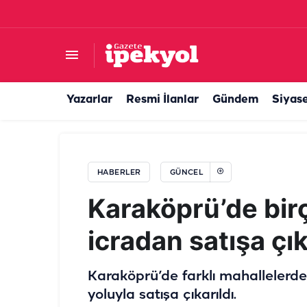
Van’dan Balıklıgöl'e bir aşk hikayesi: Yetkililer k
Yazarlar
Resmi İlanlar
Gündem
Siyas
HABERLER
GÜNCEL
Karaköprü’de birç
icradan satışa çık
Karaköprü’de farklı mahallelerde 
yoluyla satışa çıkarıldı.