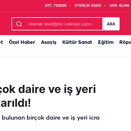
BTC
79.659$
STERLIN
61,60₺
USD
45,44₺
avuşturabilir...
ARA
et
Özel Haber
Asayiş
Kültür Sanat
Eğitim
Röpo
ok daire ve iş yeri
arıldı!
bulunan birçok daire ve iş yeri icra