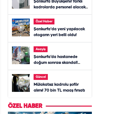
Şanlıurfa Büyükşehir farklı
kadrolarda personel alacak!
Başvurular başladı
Özel Haber
Şanlıurfa'da yeni yapılacak
otogarın yeri belli oldu!
Asayiş
Şanlıurfa’da hastanede
doğum sonrası skandal!
Anne öldü, doktor tutuklandı
Güncel
Mülakatsız kadrolu şoför
alımı! 70 bin TL maaş fırsatı
ÖZEL HABER