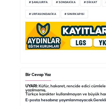
# ŞANLIURFA
# SONDAKIKA
# DIKKAT
# URFASONDAKIKA
# SINIRKAPISI
Bir Cevap Yaz
UYARI:
Küfür, hakaret, rencide edici cümleler 
yazılmamış,
Türkçe karakter kullanılmayan ve büyük har
E-posta hesabınız yayımlanmayacak.
Gerekl