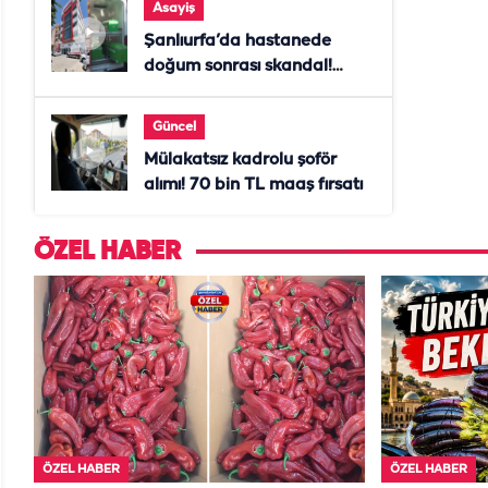
Asayiş
Şanlıurfa’da hastanede
doğum sonrası skandal!
Anne öldü, doktor tutuklandı
Güncel
Mülakatsız kadrolu şoför
alımı! 70 bin TL maaş fırsatı
ÖZEL HABER
ÖZEL HABER
ÖZEL HABER