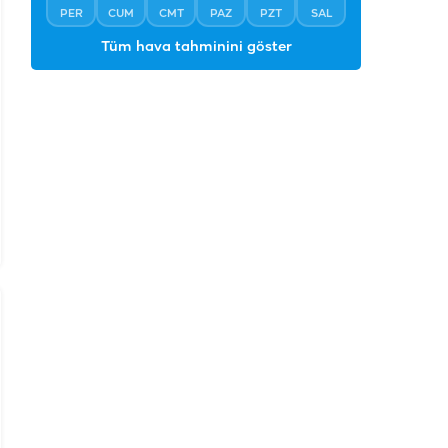
PER
CUM
CMT
PAZ
PZT
SAL
Tüm hava tahminini göster