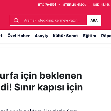
BTC
79.659$
STERLIN
61,60₺
USD
45,44₺
rtlar değişti
ARA
et
Özel Haber
Asayiş
Kültür Sanat
Eğitim
Röpo
urfa için beklenen
i! Sınır kapısı için