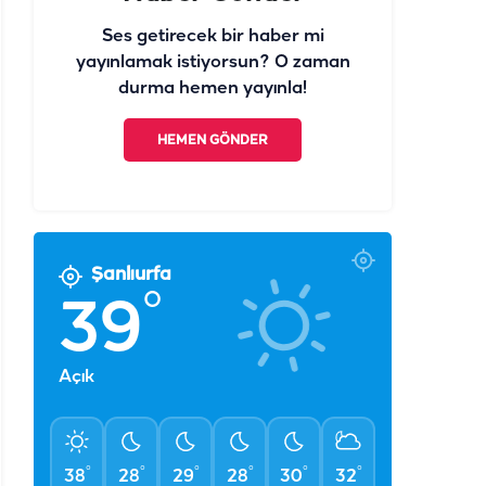
Ses getirecek bir haber mi
yayınlamak istiyorsun? O zaman
durma hemen yayınla!
HEMEN GÖNDER
Şanlıurfa
°
39
Açık
°
°
°
°
°
°
38
28
29
28
30
32