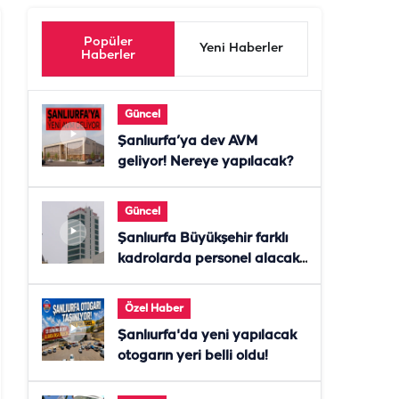
Popüler
Yeni Haberler
Haberler
Güncel
Şanlıurfa’ya dev AVM
geliyor! Nereye yapılacak?
Güncel
Şanlıurfa Büyükşehir farklı
kadrolarda personel alacak!
Başvurular başladı
Özel Haber
Şanlıurfa'da yeni yapılacak
otogarın yeri belli oldu!