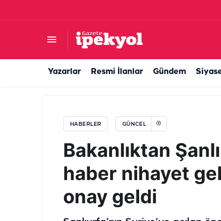
Bağ evi yapmak isteyen Şanlıurfalılar dikkat! Şa
Yazarlar
Resmi İlanlar
Gündem
Siyas
HABERLER
GÜNCEL
Bakanlıktan Şanlı
haber nihayet geld
onay geldi