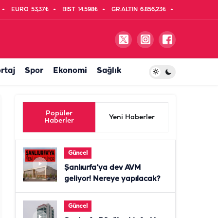
EURO
53,37₺
BIST
14.598₺
GR.ALTIN
6.856,23₺
rtaj
Spor
Ekonomi
Sağlık
Popüler
Yeni Haberler
Haberler
Güncel
Şanlıurfa’ya dev AVM
geliyor! Nereye yapılacak?
Güncel