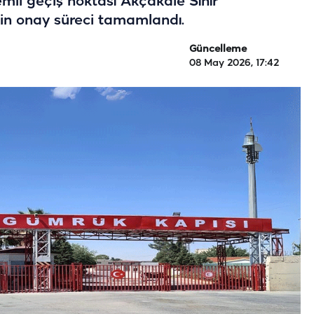
emli geçiş noktası Akçakale Sınır
çin onay süreci tamamlandı.
Güncelleme
08 May 2026, 17:42