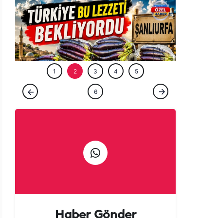
ÖZEL HABE
1
2
3
4
5
ÖZEL HABER
6
Tarladan patlıcan kebabına uzanan lezzet
yolculuğu başladı!
Haber Gönder