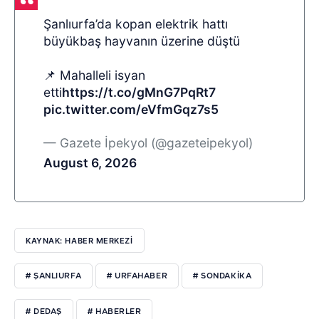
Şanlıurfa’da kopan elektrik hattı
büyükbaş hayvanın üzerine düştü
📌 Mahalleli isyan
etti
https://t.co/gMnG7PqRt7
pic.twitter.com/eVfmGqz7s5
— Gazete İpekyol (@gazeteipekyol)
August 6, 2026
KAYNAK: HABER MERKEZI
# ŞANLIURFA
# URFAHABER
# SONDAKİKA
# DEDAŞ
# HABERLER