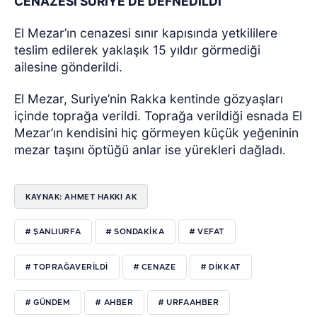
CENAZESİ SURİYE’DE DEFNEDİLDİ
El Mezar’ın cenazesi sınır kapısında yetkililere
teslim edilerek yaklaşık 15 yıldır görmediği
ailesine gönderildi.
El Mezar, Suriye’nin Rakka kentinde gözyaşları
içinde toprağa verildi. Toprağa verildiği esnada El
Mezar’ın kendisini hiç görmeyen küçük yeğeninin
mezar taşını öptüğü anlar ise yürekleri dağladı.
KAYNAK: AHMET HAKKI AK
# ŞANLIURFA
# SONDAKIKA
# VEFAT
# TOPRAĞAVERILDI
# CENAZE
# DIKKAT
# GÜNDEM
# AHBER
# URFAAHBER