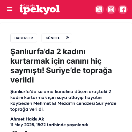
Şanlıurfa’da kopan elektrik hattı büyükbaş
hayvanın üzerine düştü: Mahalleli isyan etti
HABERLER
GÜNCEL
Şanlıurfa’da 2 kadını
kurtarmak için canını hiç
saymıştı! Suriye’de toprağa
verildi
Şanlıurfa’da sulama kanalına düşen araçtaki 2
kadını kurtarmak için suya atlayıp hayatını
kaybeden Mehmet El Mezar’ın cenazesi Suriye’de
toprağa verildi.
Ahmet Hakkı Ak
11 May 2026, 15:22
tarihinde yayınlandı