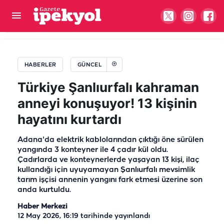
Bağ evi yapmak isteyen Şanlıurfalılar dikkat!
Şartlar değişti
HABERLER
GÜNCEL
Türkiye Şanlıurfalı kahraman
anneyi konuşuyor! 13 kişinin
hayatını kurtardı
Adana'da elektrik kablolarından çıktığı öne sürülen
yangında 3 konteyner ile 4 çadır kül oldu.
Çadırlarda ve konteynerlerde yaşayan 13 kişi, ilaç
kullandığı için uyuyamayan Şanlıurfalı mevsimlik
tarım işçisi annenin yangını fark etmesi üzerine son
anda kurtuldu.
Haber Merkezi
12 May 2026, 16:19
tarihinde yayınlandı