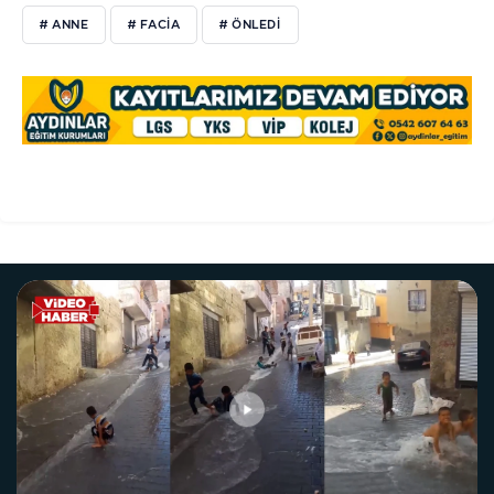
# ANNE
# FACİA
# ÖNLEDİ