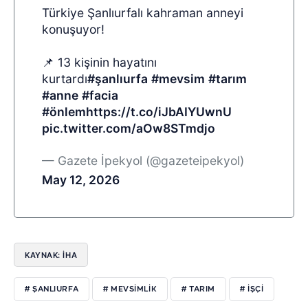
Türkiye Şanlıurfalı kahraman anneyi
konuşuyor!
📌 13 kişinin hayatını
kurtardı
#şanlıurfa
#mevsim
#tarım
#anne
#facia
#önlem
https://t.co/iJbAIYUwnU
pic.twitter.com/aOw8STmdjo
— Gazete İpekyol (@gazeteipekyol)
May 12, 2026
KAYNAK: İHA
# ŞANLIURFA
# MEVSİMLİK
# TARIM
# İŞÇİ