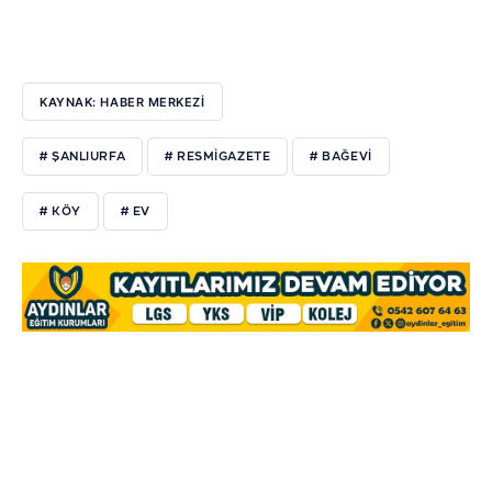
KAYNAK: HABER MERKEZİ
# ŞANLIURFA
# RESMİGAZETE
# BAĞEVİ
# KÖY
# EV