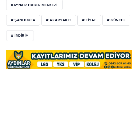
KAYNAK: HABER MERKEZİ
# ŞANLIURFA
# AKARYAKIT
# FİYAT
# GÜNCEL
# İNDİRİM