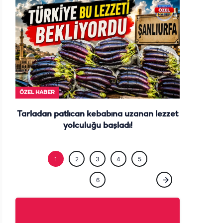
ÖZEL HABE
ÖZEL HABER
Gurbetçi talebi Urfa esnafına sezonu
erken açtırdı! Valizler salça ile doluyor
1
2
3
4
5
6