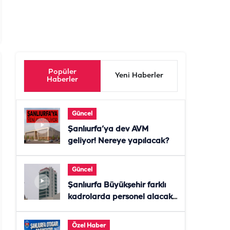
Popüler
Yeni Haberler
Haberler
Güncel
Şanlıurfa’ya dev AVM
geliyor! Nereye yapılacak?
Güncel
Şanlıurfa Büyükşehir farklı
kadrolarda personel alacak!
Başvurular başladı
Özel Haber