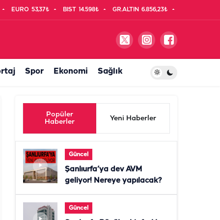
EURO
53,37₺
BIST
14.598₺
GR.ALTIN
6.856,23₺
rtaj
Spor
Ekonomi
Sağlık
Popüler
Yeni Haberler
Haberler
Güncel
Şanlıurfa’ya dev AVM
geliyor! Nereye yapılacak?
Güncel