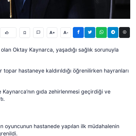
A+
A-
en olan Oktay Kaynarca, yaşadığı sağlık sorunuyla
ÖZEL HABER
 topar hastaneye kaldırıldığı öğrenilirken hayranları
 Kaynarca’nın gıda zehirlenmesi geçirdiği ve
tı.
nan oyuncunun hastanede yapılan ilk müdahalenin
renildi.