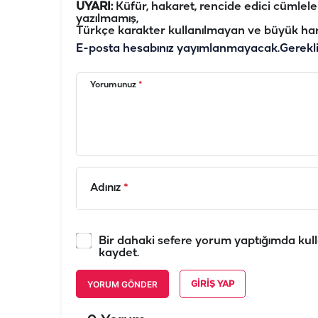
UYARI:
Küfür, hakaret, rencide edici cümleler 
yazılmamış,
Türkçe karakter kullanılmayan ve büyük har
E-posta hesabınız yayımlanmayacak.
Gerekl
Yorumunuz
*
Adınız
*
Bir dahaki sefere yorum yaptığımda kull
kaydet.
YORUM GÖNDER
GIRIŞ YAP