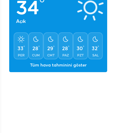
Şanlıurfa
°
34
Açık
°
°
°
°
°
°
33
28
29
28
30
32
PER
CUM
CMT
PAZ
PZT
SAL
Tüm hava tahminini göster