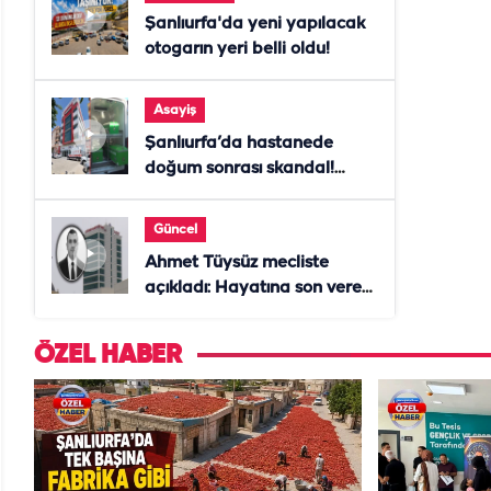
Şanlıurfa'da yeni yapılacak
otogarın yeri belli oldu!
Asayiş
Şanlıurfa’da hastanede
doğum sonrası skandal!
Anne öldü, doktor tutuklandı
Güncel
Ahmet Tüysüz mecliste
açıkladı: Hayatına son veren
daire başkanı "İsteselerdi
ölmezdim" notunu bıraktı
ÖZEL HABER