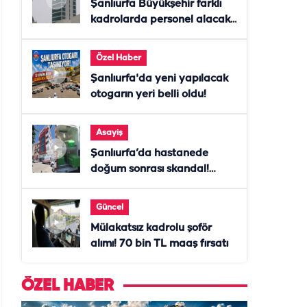
Şanlıurfa Büyükşehir farklı
kadrolarda personel alacak!
Başvurular başladı
Özel Haber
Şanlıurfa'da yeni yapılacak
otogarın yeri belli oldu!
Asayiş
Şanlıurfa’da hastanede
doğum sonrası skandal!
Anne öldü, doktor tutuklandı
Güncel
Mülakatsız kadrolu şoför
alımı! 70 bin TL maaş fırsatı
ÖZEL HABER