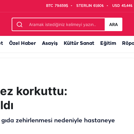
BTC
79.659$
STERLIN
61,60₺
USD
45,44₺
netimlerinde temmuz ayı bilançosu: 107 bin denetim, 250 milyon...
ARA
et
Özel Haber
Asayiş
Kültür Sanat
Eğitim
Röpo
ez korkuttu:
ldı
 gıda zehirlenmesi nedeniyle hastaneye