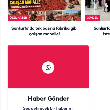
ÖZEL HABER
GÜNCEL
Şanlıurfa'da tek başına fabrika gibi
Şanlıurf
çalışan mahalle!
iste
Haber Gönder
Ses getirecek bir haber mi