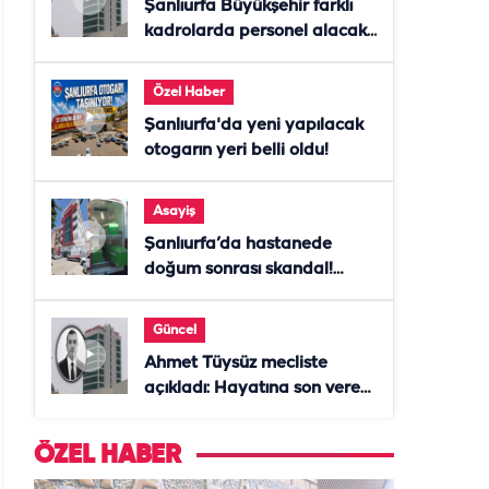
Şanlıurfa Büyükşehir farklı
kadrolarda personel alacak!
Başvurular başladı
Özel Haber
Şanlıurfa'da yeni yapılacak
otogarın yeri belli oldu!
Asayiş
Şanlıurfa’da hastanede
doğum sonrası skandal!
Anne öldü, doktor tutuklandı
Güncel
Ahmet Tüysüz mecliste
açıkladı: Hayatına son veren
daire başkanı "İsteselerdi
ölmezdim" notunu bıraktı
ÖZEL HABER