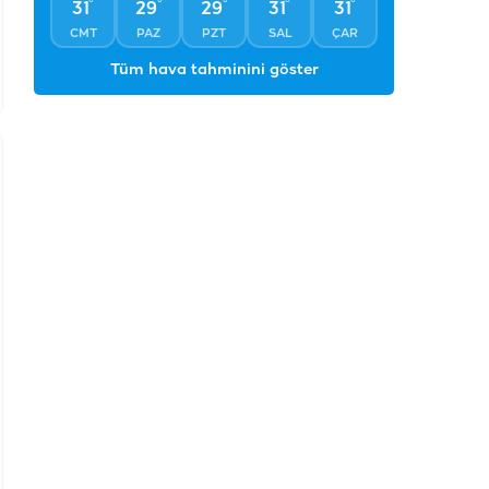
°
°
°
°
°
31
29
29
31
31
CMT
PAZ
PZT
SAL
ÇAR
Tüm hava tahminini göster