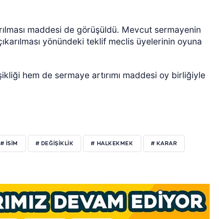
tırılması maddesi de görüşüldü. Mevcut sermayenin
çıkarılması yönündeki teklif meclis üyelerinin oyuna
kliği hem de sermaye artırımı maddesi oy birliğiyle
# ISIM
# DEĞIŞIKLIK
# HALKEKMEK
# KARAR