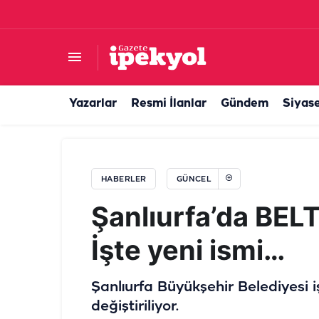
Şanlıurfa’da bu geceyi kaçıran çok üzülür: G
Yazarlar
Resmi İlanlar
Gündem
Siyas
HABERLER
GÜNCEL
Şanlıurfa’da BELT
İşte yeni ismi…
Şanlıurfa Büyükşehir Belediyesi 
değiştiriliyor.