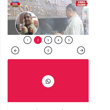
ÖZEL HABE
1
2
3
4
5
ÖZEL HABER
6
Şanlıurfa'da bir ömür ocağın başında:
Çıraklığını yapmadığın işin ustalığını
yapamazsın