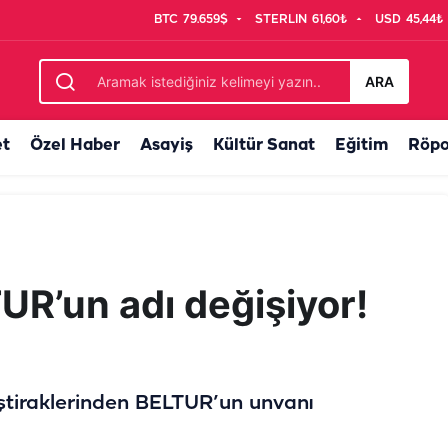
BTC
79.659$
STERLIN
61,60₺
USD
45,44₺
ökyüzüne bakan gözlerini alamayacak
ARA
et
Özel Haber
Asayiş
Kültür Sanat
Eğitim
Röpo
UR’un adı değişiyor!
iştiraklerinden BELTUR’un unvanı