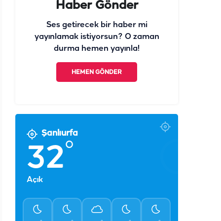
Haber Gönder
Ses getirecek bir haber mi
yayınlamak istiyorsun? O zaman
durma hemen yayınla!
HEMEN GÖNDER
Şanlıurfa
°
32
Açık