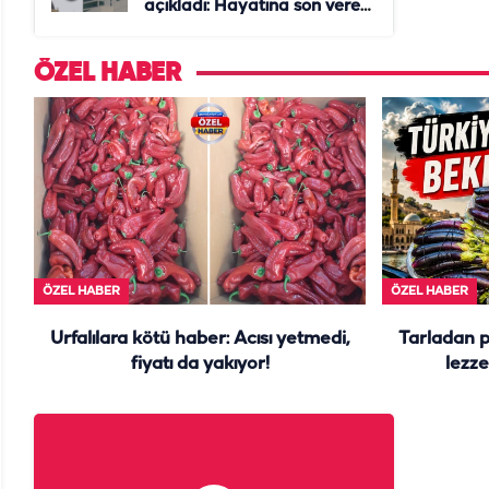
açıkladı: Hayatına son veren
daire başkanı "İsteselerdi
ölmezdim" notunu bıraktı
ÖZEL HABER
ÖZEL HABER
ÖZEL HABER
Urfalılara kötü haber: Acısı yetmedi,
Tarladan 
fiyatı da yakıyor!
lezze