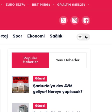
EURO
53,37₺
BIST
14.598₺
GR.ALTIN
6.856,23₺
rtaj
Spor
Ekonomi
Sağlık
Popüler
Yeni Haberler
Haberler
Güncel
Şanlıurfa’ya dev AVM
geliyor! Nereye yapılacak?
Güncel