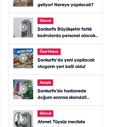
geliyor! Nereye yapılacak?
Güncel
Şanlıurfa Büyükşehir farklı
kadrolarda personel alacak!
Başvurular başladı
Özel Haber
Şanlıurfa'da yeni yapılacak
otogarın yeri belli oldu!
Asayiş
Şanlıurfa’da hastanede
doğum sonrası skandal!
Anne öldü, doktor tutuklandı
Güncel
Ahmet Tüysüz mecliste