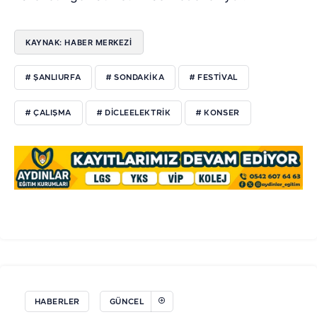
KAYNAK: HABER MERKEZİ
# ŞANLIURFA
# SONDAKIKA
# FESTIVAL
# ÇALIŞMA
# DICLEELEKTRIK
# KONSER
HABERLER
GÜNCEL