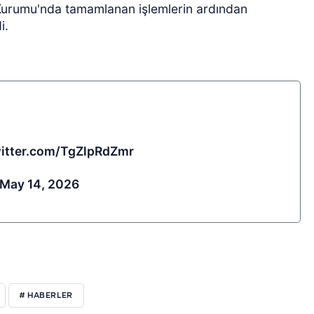
 Kurumu'nda tamamlanan işlemlerin ardından
i.
witter.com/TgZlpRdZmr
May 14, 2026
# HABERLER