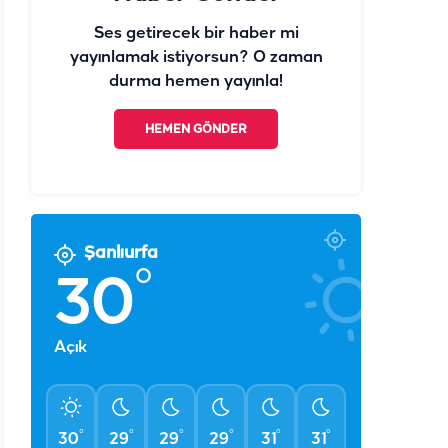
Ses getirecek bir haber mi
yayınlamak istiyorsun? O zaman
durma hemen yayınla!
HEMEN GÖNDER
Şanlıurfa
°
30
Açık
°
°
°
°
°
°
30
29
29
29
31
31