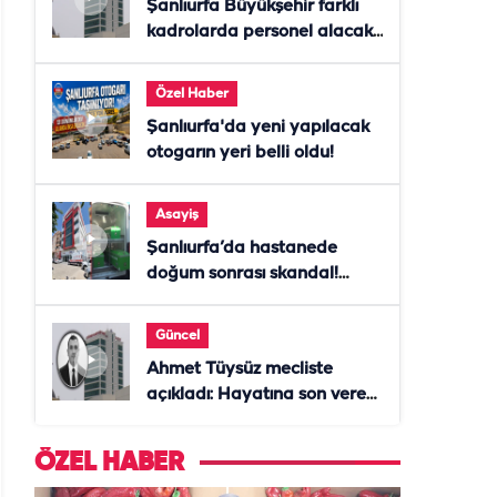
Şanlıurfa Büyükşehir farklı
kadrolarda personel alacak!
Başvurular başladı
Özel Haber
Şanlıurfa'da yeni yapılacak
otogarın yeri belli oldu!
Asayiş
Şanlıurfa’da hastanede
doğum sonrası skandal!
Anne öldü, doktor tutuklandı
Güncel
Ahmet Tüysüz mecliste
açıkladı: Hayatına son veren
daire başkanı "İsteselerdi
ölmezdim" notunu bıraktı
ÖZEL HABER