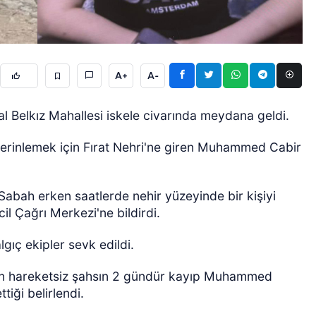
A+
A-
rsal Belkız Mahallesi iskele civarında meydana geldi.
ÖZEL HABER
serinlemek için Fırat Nehri'ne giren Muhammed Cabir
 Sabah erken saatlerde nehir yüzeyinde bir kişiyi
il Çağrı Merkezi'ne bildirdi.
gıç ekipler sevk edildi.
lan hareketsiz şahsın 2 gündür kayıp Muhammed
iği belirlendi.