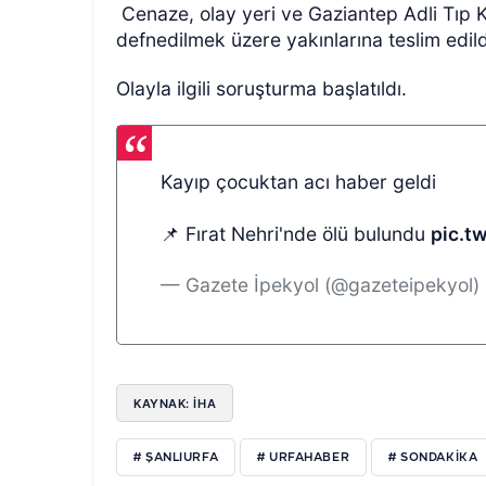
Cenaze, olay yeri ve Gaziantep Adli Tıp
defnedilmek üzere yakınlarına teslim edild
Olayla ilgili soruşturma başlatıldı.
Kayıp çocuktan acı haber geldi
📌 Fırat Nehri'nde ölü bulundu
pic.t
— Gazete İpekyol (@gazeteipekyol)
KAYNAK: İHA
# ŞANLIURFA
# URFAHABER
# SONDAKIKA