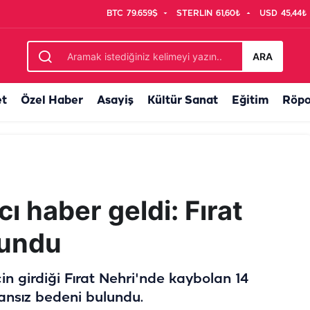
BTC
79.659$
STERLIN
61,60₺
USD
45,44₺
 tamamlandı
ARA
et
Özel Haber
Asayiş
Kültür Sanat
Eğitim
Röpo
ı haber geldi: Fırat
lundu
in girdiği Fırat Nehri'nde kaybolan 14
nsız bedeni bulundu.