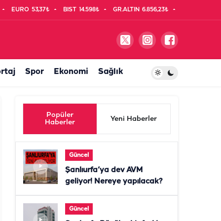
EURO
53,37₺
BIST
14.598₺
GR.ALTIN
6.856,23₺
rtaj
Spor
Ekonomi
Sağlık
Popüler
Yeni Haberler
Haberler
Güncel
Şanlıurfa’ya dev AVM
geliyor! Nereye yapılacak?
Güncel