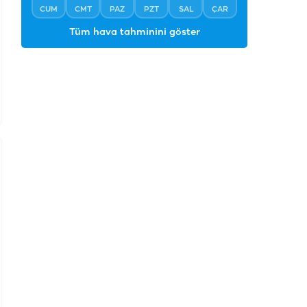
CUM
CMT
PAZ
PZT
SAL
ÇAR
Tüm hava tahminini göster