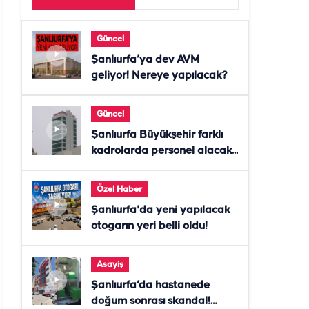
Güncel
Şanlıurfa’ya dev AVM
geliyor! Nereye yapılacak?
Güncel
Şanlıurfa Büyükşehir farklı
kadrolarda personel alacak!
Başvurular başladı
Özel Haber
Şanlıurfa'da yeni yapılacak
otogarın yeri belli oldu!
Asayiş
Şanlıurfa’da hastanede
doğum sonrası skandal!