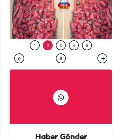
ÖZEL HABE
1
2
3
4
5
ÖZEL HABER
6
Urfalılara kötü haber: Acısı yetmedi, fiyatı
da yakıyor!
Haber Gönder