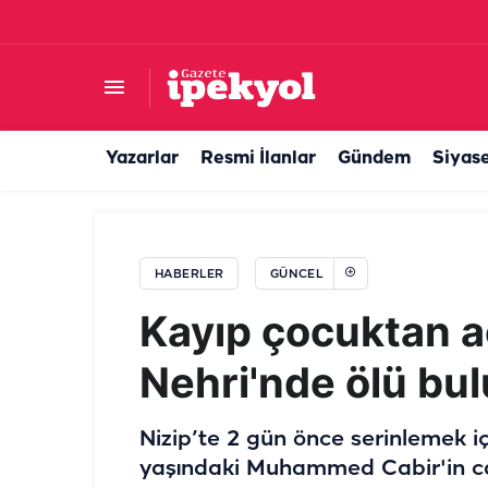
Şanlıurfa'da trafiği bitirecek hamle! 3,5 ayda
Yazarlar
Resmi İlanlar
Gündem
Siyas
HABERLER
GÜNCEL
Kayıp çocuktan ac
Nehri'nde ölü bu
Nizip’te 2 gün önce serinlemek iç
yaşındaki Muhammed Cabir'in ca