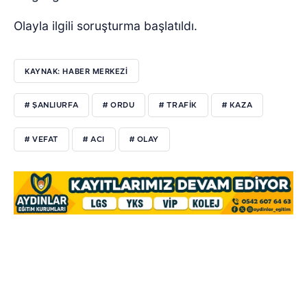
Olayla ilgili soruşturma başlatıldı.
KAYNAK: HABER MERKEZİ
# ŞANLIURFA
# ORDU
# TRAFİK
# KAZA
# VEFAT
# ACI
# OLAY