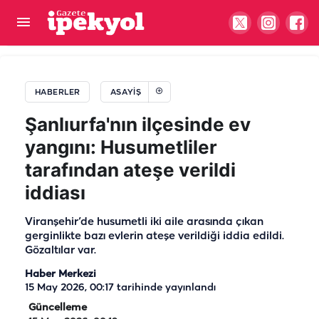
Ordu’dan Urfa’ya otomobil almak için gelmişti!
Feci kazanın kurbanı oldu
HABERLER
ASAYIŞ
Şanlıurfa'nın ilçesinde ev
yangını: Husumetliler
tarafından ateşe verildi
iddiası
Viranşehir’de husumetli iki aile arasında çıkan
gerginlikte bazı evlerin ateşe verildiği iddia edildi.
Gözaltılar var.
Haber Merkezi
15 May 2026, 00:17
tarihinde yayınlandı
Güncelleme