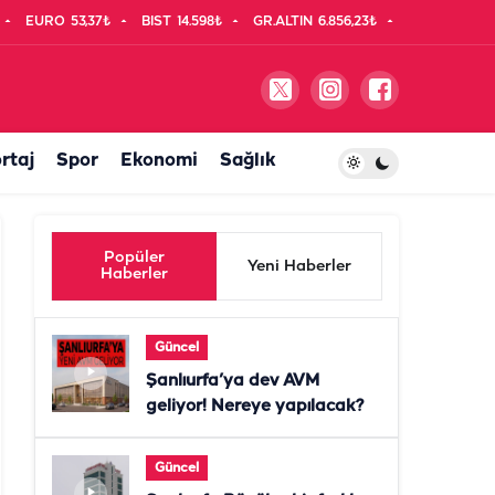
EURO
53,37₺
BIST
14.598₺
GR.ALTIN
6.856,23₺
rtaj
Spor
Ekonomi
Sağlık
Popüler
Yeni Haberler
Haberler
Güncel
Şanlıurfa’ya dev AVM
geliyor! Nereye yapılacak?
Güncel