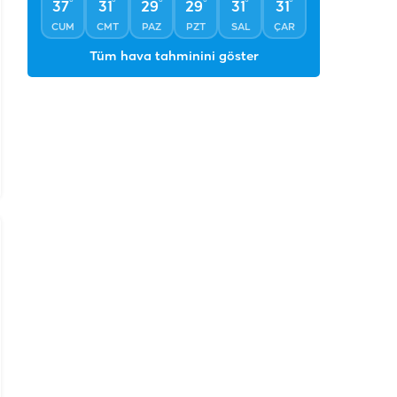
°
°
°
°
°
°
37
31
29
29
31
31
CUM
CMT
PAZ
PZT
SAL
ÇAR
Tüm hava tahminini göster