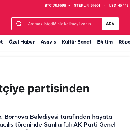
BTC
79.659$
STERLIN
61,60₺
USD
45,44₺
kan Yiğit'ten korkutan tablo için çağrı
ARA
et
Özel Haber
Asayiş
Kültür Sanat
Eğitim
Röpo
etçiye partisinden
, Bornova Belediyesi tarafından hayata
çılış töreninde Şanlıurfalı AK Parti Genel