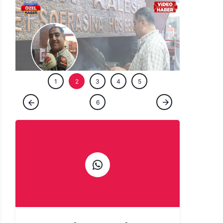
ÖZEL HABE
1
2
3
4
5
ÖZEL HABER
6
Şanlıurfa'da bir ömür ocağın başında:
Çıraklığını yapmadığın işin ustalığını
yapamazsın