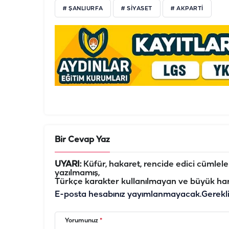
# ŞANLIURFA
# SIYASET
# AKPARTI
Bir Cevap Yaz
UYARI:
Küfür, hakaret, rencide edici cümleler 
yazılmamış,
Türkçe karakter kullanılmayan ve büyük har
E-posta hesabınız yayımlanmayacak.
Gerekl
Yorumunuz
*