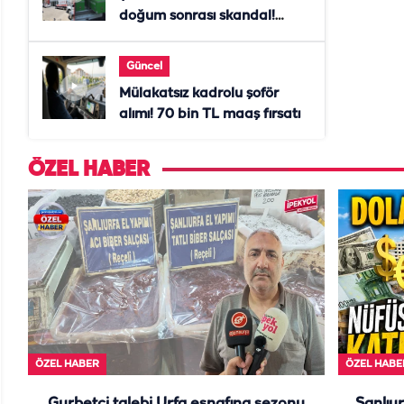
doğum sonrası skandal!
Anne öldü, doktor tutuklandı
Güncel
Mülakatsız kadrolu şoför
alımı! 70 bin TL maaş fırsatı
ÖZEL HABER
ÖZEL HABER
ÖZEL HABE
Gurbetçi talebi Urfa esnafına sezonu
Şanlıur