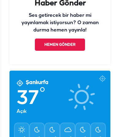
Haber Gönder
Ses getirecek bir haber mi
yayınlamak istiyorsun? O zaman
durma hemen yayınla!
HEMEN GÖNDER
Şanlıurfa
°
37
Açık