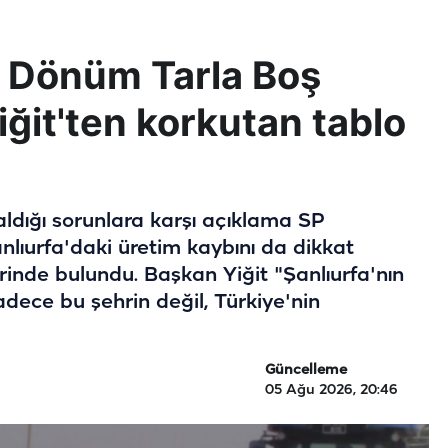
n Dönüm Tarla Boş
iğit'ten korkutan tablo
kaldığı sorunlara karşı açıklama SP
Şanlıurfa'daki üretim kaybını da dikkat
rinde bulundu. Başkan Yiğit "Şanlıurfa'nın
adece bu şehrin değil, Türkiye'nin
Güncelleme
05 Ağu 2026, 20:46