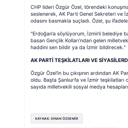
CHP lideri Özgür Özel, törendeki konuş
seslenerek, AK Parti Genel Sekreteri ve İzm
odasını basmakla suçladı. Özel, şu ifadeler
"Erdoğan’a söylüyorum, İzmirli belediye b
basan Gençlik Kolları’ndan gelen milletveki
haddini sen bildir ya da İzmir bildirecek."
AK PARTİ TEŞKİLATLARI VE SİYASİLER
Özgür Özel’in bu çıkışının ardından AK Pa
oldu. Başta Şanlıurfa ve İzmir teşkilatları
sayıda milletvekili sosyal medya hesaplar
KAYNAK: SİNAN ÖZDEMİR