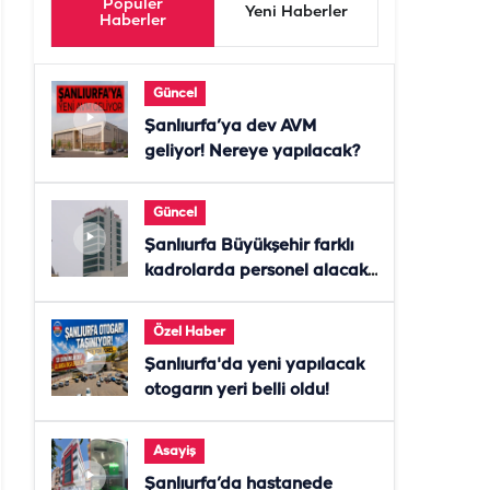
Popüler
Yeni Haberler
Haberler
Güncel
Şanlıurfa’ya dev AVM
geliyor! Nereye yapılacak?
Güncel
Şanlıurfa Büyükşehir farklı
kadrolarda personel alacak!
Başvurular başladı
Özel Haber
Şanlıurfa'da yeni yapılacak
otogarın yeri belli oldu!
Asayiş
Şanlıurfa’da hastanede