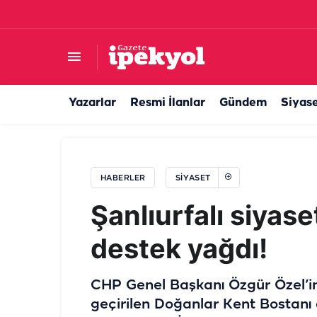
"Suruç'ta 100 Bin Dönüm Tarla Boş Kaldı"... Baş
Yazarlar
Resmi İlanlar
Gündem
Siyas
HABERLER
SIYASET
Şanlıurfalı siyas
destek yağdı!
CHP Genel Başkanı Özgür Özel’in
geçirilen Doğanlar Kent Bostanı a