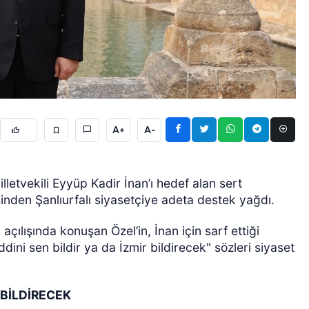
GÜNCEL
A+
A-
letvekili Eyyüp Kadir İnan’ı hedef alan sert
inden Şanlıurfalı siyasetçiye adeta destek yağdı.
çılışında konuşan Özel’in, İnan için sarf ettiği
ddini sen bildir ya da İzmir bildirecek" sözleri siyaset
 BİLDİRECEK