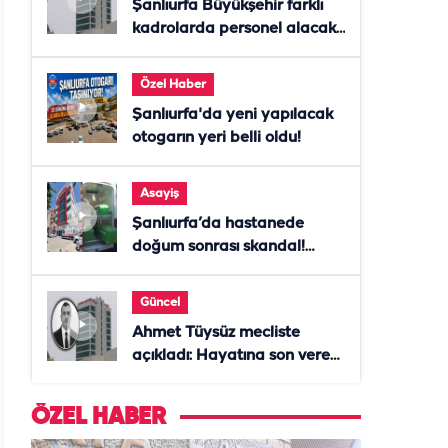
Şanlıurfa Büyükşehir farklı
kadrolarda personel alacak!
Başvurular başladı
Özel Haber
Şanlıurfa'da yeni yapılacak
otogarın yeri belli oldu!
Asayiş
Şanlıurfa’da hastanede
doğum sonrası skandal!
Anne öldü, doktor tutuklandı
Güncel
Ahmet Tüysüz mecliste
açıkladı: Hayatına son veren
daire başkanı "İsteselerdi
ölmezdim" notunu bıraktı
ÖZEL HABER