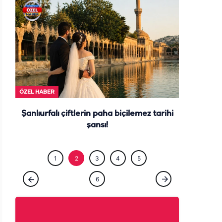
ÖZEL HABE
ÖZEL HABER
Şanlıurfalı çiftlerin paha biçilemez tarihi
şansı!
1
2
3
4
5
6