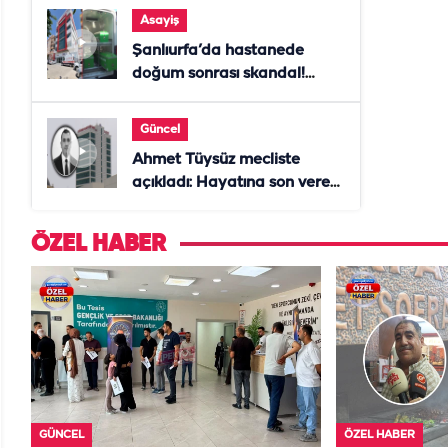
Asayiş
Şanlıurfa’da hastanede
doğum sonrası skandal!
Anne öldü, doktor tutuklandı
Güncel
Ahmet Tüysüz mecliste
açıkladı: Hayatına son veren
daire başkanı "İsteselerdi
ölmezdim" notunu bıraktı
ÖZEL HABER
GÜNCEL
ÖZEL HABER