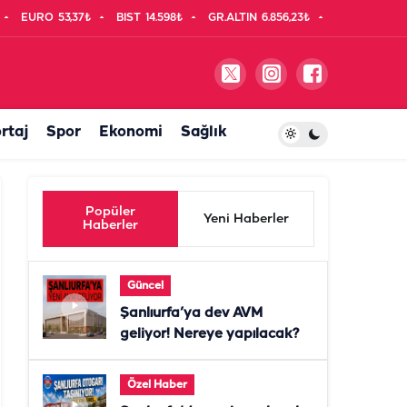
EURO
53,37₺
BIST
14.598₺
GR.ALTIN
6.856,23₺
rtaj
Spor
Ekonomi
Sağlık
Popüler
Yeni Haberler
Haberler
Güncel
Şanlıurfa’ya dev AVM
geliyor! Nereye yapılacak?
Özel Haber