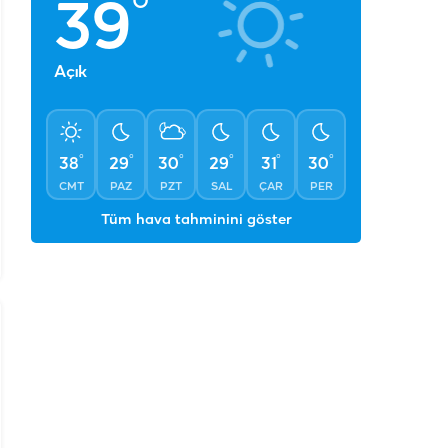
°
39
Açık
°
°
°
°
°
°
38
29
30
29
31
30
CMT
PAZ
PZT
SAL
ÇAR
PER
Tüm hava tahminini göster