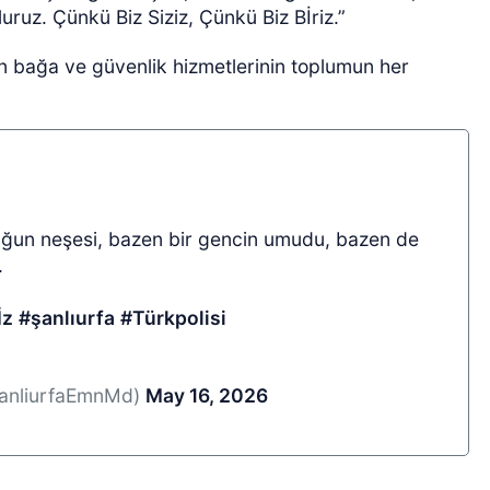
ruz. Çünkü Biz Siziz, Çünkü Biz Bİriz.”
n bağa ve güvenlik hizmetlerinin toplumun her
uğun neşesi, bazen bir gencin umudu, bazen de
.
İz
#şanlıurfa
#Türkpolisi
SanliurfaEmnMd)
May 16, 2026