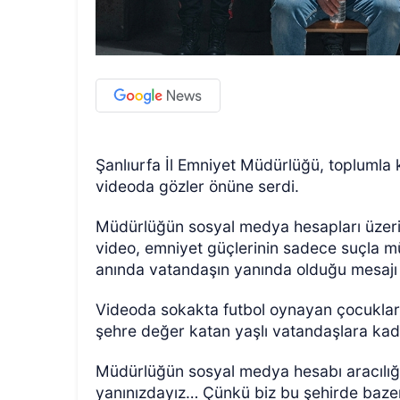
Şanlıurfa İl Emniyet Müdürlüğü, toplumla
videoda gözler önüne serdi.
Müdürlüğün sosyal medya hesapları üzeri
video, emniyet güçlerinin sadece suçla m
anında vatandaşın yanında olduğu mesajı v
Videoda sokakta futbol oynayan çocuklar
şehre değer katan yaşlı vatandaşlara kada
Müdürlüğün sosyal medya hesabı aracılığı
yanınızdayız… Çünkü biz bu şehirde baze