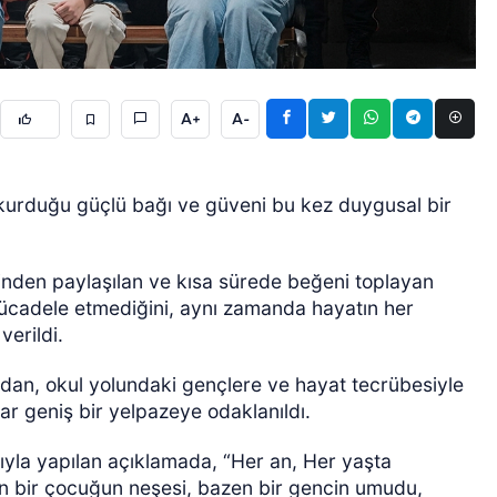
A+
A-
 kurduğu güçlü bağı ve güveni bu kez duygusal bir
GÜNCEL
nden paylaşılan ve kısa sürede beğeni toplayan
ücadele etmediğini, aynı zamanda hayatın her
erildi.
dan, okul yolundaki gençlere ve hayat tecrübesiyle
r geniş bir yelpazeye odaklanıldı.
yla yapılan açıklamada, “Her an, Her yaşta
n bir çocuğun neşesi, bazen bir gencin umudu,