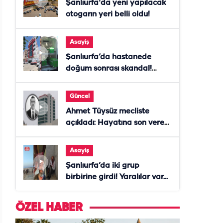
Şanlıurfa'da yeni yapılacak
otogarın yeri belli oldu!
Asayiş
Şanlıurfa’da hastanede
doğum sonrası skandal!
Anne öldü, doktor tutuklandı
Güncel
Ahmet Tüysüz mecliste
açıkladı: Hayatına son veren
daire başkanı "İsteselerdi
ölmezdim" notunu bıraktı
Asayiş
Şanlıurfa’da iki grup
birbirine girdi! Yaralılar var...
ÖZEL HABER