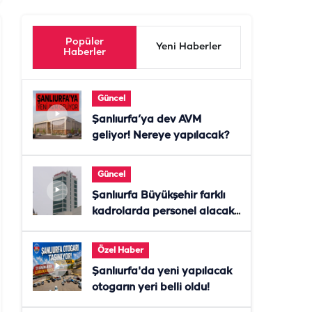
Popüler
Yeni Haberler
Haberler
Güncel
Şanlıurfa’ya dev AVM
geliyor! Nereye yapılacak?
Güncel
Şanlıurfa Büyükşehir farklı
kadrolarda personel alacak!
Başvurular başladı
Özel Haber
Şanlıurfa'da yeni yapılacak
otogarın yeri belli oldu!