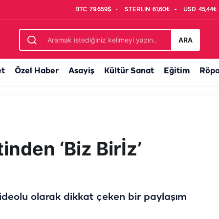
BTC
79.659$
STERLIN
61,60₺
USD
45,44₺
ması! Mülakat kaldırıldı
ARA
et
Özel Haber
Asayiş
Kültür Sanat
Eğitim
Röpo
inden ‘Biz Birİz’
ideolu olarak dikkat çeken bir paylaşım