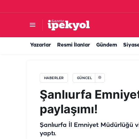
Şanlıurfa’da personel alımına yoğun talep patla
Yazarlar
Resmi İlanlar
Gündem
Siyas
HABERLER
GÜNCEL
Şanlıurfa Emniyet
paylaşımı!
Şanlıurfa İl Emniyet Müdürlüğü v
yaptı.