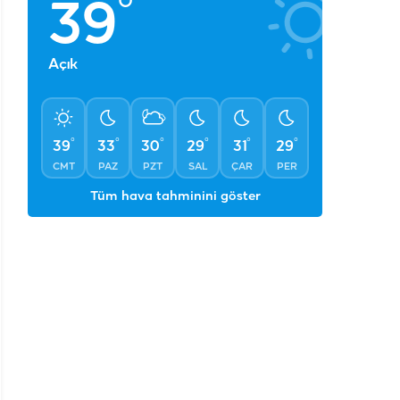
°
39
Açık
°
°
°
°
°
°
39
33
30
29
31
29
CMT
PAZ
PZT
SAL
ÇAR
PER
Tüm hava tahminini göster