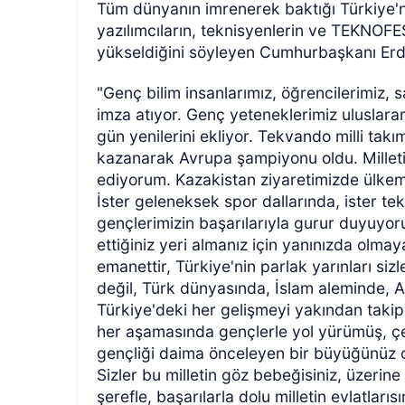
Tüm dünyanın imrenerek baktığı Türkiye'n
yazılımcıların, teknisyenlerin ve TEKNOF
yükseldiğini söyleyen Cumhurbaşkanı Erdo
"Genç bilim insanlarımız, öğrencilerimiz, 
imza atıyor. Genç yeteneklerimiz uluslara
gün yenilerini ekliyor. Tekvando milli takı
kazanarak Avrupa şampiyonu oldu. Millet
ediyorum. Kazakistan ziyaretimizde ülkemi
İster geleneksek spor dallarında, ister tek
gençlerimizin başarılarıyla gurur duyuyor
ettiğiniz yeri almanız için yanınızda olma
emanettir, Türkiye'nin parlak yarınları siz
değil, Türk dünyasında, İslam aleminde, Af
Türkiye'deki her gelişmeyi yakından takip
her aşamasında gençlerle yol yürümüş, ç
gençliği daima önceleyen bir büyüğünüz 
Sizler bu milletin göz bebeğisiniz, üzerine t
şerefle, başarılarla dolu milletin evlatlar