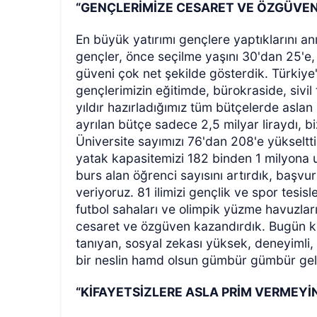
“GENÇLERİMİZE CESARET VE ÖZGÜVEN
En büyük yatırımı gençlere yaptıklarını
gençler, önce seçilme yaşını 30'dan 25'
güveni çok net şekilde gösterdik. Türkiye
gençlerimizin eğitimde, bürokraside, sivi
yıldır hazırladığımız tüm bütçelerde aslan
ayrılan bütçe sadece 2,5 milyar liraydı, bi
Üniversite sayımızı 76'dan 208'e yükseltt
yatak kapasitemizi 182 binden 1 milyona ul
burs alan öğrenci sayısını artırdık, başv
veriyoruz. 81 ilimizi gençlik ve spor tesisl
futbol sahaları ve olimpik yüzme havuzlar
cesaret ve özgüven kazandırdık. Bugün kend
tanıyan, sosyal zekası yüksek, deneyimli, 
bir neslin hamd olsun gümbür gümbür geld
“KİFAYETSİZLERE ASLA PRİM VERMEYİ