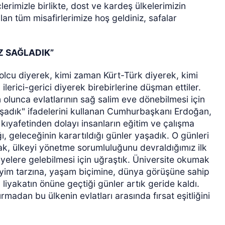
rimizle birlikte, dost ve kardeş ülkelerimizin
lan tüm misafirlerimize hoş geldiniz, safalar
Z SAĞLADIK”
olcu diyerek, kimi zaman Kürt-Türk diyerek, kimi
erici-gerici diyerek birebirlerine düşman ettiler.
 olunca evlatlarının sağ salim eve dönebilmesi için
aşadık" ifadelerini kullanan Cumhurbaşkanı Erdoğan,
kıyafetinden dolayı insanların eğitim ve çalışma
ğı, geleceğinin karartıldığı günler yaşadık. O günleri
arak, ülkeyi yönetme sorumluluğunu devraldığımız ilk
iyelere gelebilmesi için uğraştık. Üniversite okumak
 giyim tarzına, yaşam biçimine, dünya görüşüne sahip
 liyakatın önüne geçtiği günler artık geride kaldı.
yırmadan bu ülkenin evlatları arasında fırsat eşitliğini