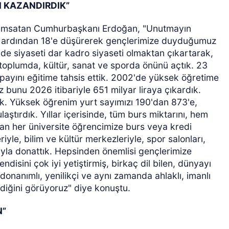
 KAZANDIRDIK”
 anımsatan Cumhurbaşkanı Erdoğan, "Unutmayın
e, ardından 18'e düşürerek gençlerimize duyduğumuz
'de siyaseti dar kadro siyaseti olmaktan çıkartarak,
l toplumda, kültür, sanat ve sporda önünü açtık. 23
 payını eğitime tahsis ettik. 2002'de yüksek öğretime
z bunu 2026 itibariyle 651 milyar liraya çıkardık.
ik. Yüksek öğrenim yurt sayımızı 190'dan 873'e,
aştırdık. Yıllar içerisinde, tüm burs miktarını, hem
uran her üniversite öğrencimize burs veya kredi
eriyle, bilim ve kültür merkezleriyle, spor salonları,
ıyla donattık. Hepsinden önemlisi gençlerimize
isini çok iyi yetiştirmiş, birkaç dil bilen, dünyayı
donanımlı, yenilikçi ve aynı zamanda ahlaklı, imanlı
iğini görüyoruz" diye konuştu.
N”