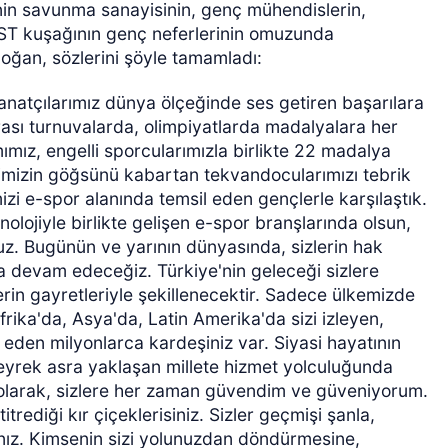
in savunma sanayisinin, genç mühendislerin,
EST kuşağının genç neferlerinin omuzunda
ğan, sözlerini şöyle tamamladı:
sanatçılarımız dünya ölçeğinde ses getiren başarılara
rası turnuvalarda, olimpiyatlarda madalyalara her
mımız, engelli sporcularımızla birlikte 22 madalya
imizin göğsünü kabartan tekvandocularımızı tebrik
zi e-spor alanında temsil eden gençlerle karşılaştık.
nolojiyle birlikte gelişen e-spor branşlarında olsun,
uz. Bugünün ve yarının dünyasında, sizlerin hak
ya devam edeceğiz. Türkiye'nin geleceği sizlere
lerin gayretleriyle şekillenecektir. Sadece ülkemizde
rika'da, Asya'da, Latin Amerika'da sizi izleyen,
 eden milyonlarca kardeşiniz var. Siyasi hayatının
eyrek asra yaklaşan millete hizmet yolculuğunda
olarak, sizlere her zaman güvendim ve güveniyorum.
itrediği kır çiçeklerisiniz. Sizler geçmişi şanla,
ısınız. Kimsenin sizi yolunuzdan döndürmesine,