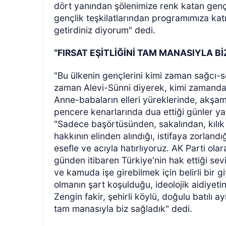
dört yanından şölenimize renk katan gençle
gençlik teşkilatlarından programımıza katı
getirdiniz diyorum" dedi.
“FIRSAT EŞİTLİĞİNİ TAM MANASIYLA Bİ
"Bu ülkenin gençlerini kimi zaman sağcı-s
zaman Alevi-Sünni diyerek, kimi zamanda il
Anne-babaların elleri yüreklerinde, akşam
pencere kenarlarında dua ettiği günler y
"Sadece başörtüsünden, sakalından, kılık 
hakkının elinden alındığı, istifaya zorlandı
esefle ve acıyla hatırlıyoruz. AK Parti ol
günden itibaren Türkiye'nin hak ettiği sev
ve kamuda işe girebilmek için belirli bir
olmanın şart koşulduğu, ideolojik aidiyetin
Zengin fakir, şehirli köylü, doğulu batılı a
tam manasıyla biz sağladık" dedi.