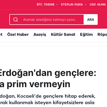
BTC
79.659$
STERLIN
61,60₺
USD
45,44₺
ayacak
ARA
et
Özel Haber
Asayiş
Kültür Sanat
Eğitim
Röpo
rdoğan'dan gençlere:
la prim vermeyin
oğan, Kocaeli'de gençlere hitap ederek,
arak kullanmak isteyen kifayetsizlere asla