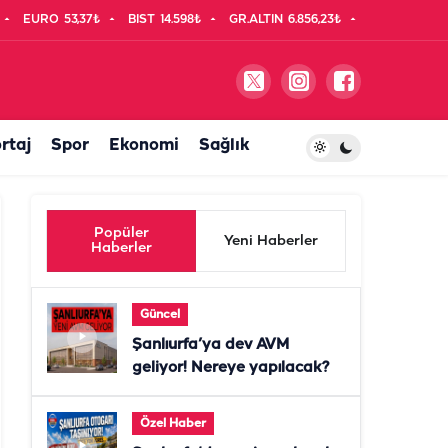
EURO
53,37₺
BIST
14.598₺
GR.ALTIN
6.856,23₺
rtaj
Spor
Ekonomi
Sağlık
Popüler
Yeni Haberler
Haberler
Güncel
Şanlıurfa’ya dev AVM
geliyor! Nereye yapılacak?
Özel Haber