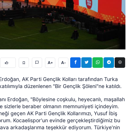
ÖZEL HABER
A+
A-
oğan, AK Parti Gençlik Kolları tarafından Turka
tılımıyla düzenlenen "Bir Gençlik Şöleni"ne katıldı.
ı Erdoğan, "Böylesine coşkulu, heyecanlı, maşallah
de sizlerle beraber olmanın memnuniyeti içindeyim.
ği geçen AK Parti Gençlik Kollarımızı, Yusuf İbiş
orum. Kocaelispor'un evinde gerçekleştirdiğimiz bu
dava arkadaşlarıma teşekkür ediyorum. Türkiye'nin