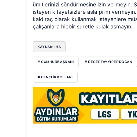
ümitlerinizi söndürmesine izin vermeyin. 
isteyen kifayetsizlere asla prim vermeyin. 
kaldıraç olarak kullanmak isteyenlere mü
çalışanlara hiçbir suretle kulak asmayın."
KAYNAK: İHA
# CUMHURBAŞKANI
# RECEPTAYYIPERDOĞAN
# GENÇLIKKOLLARI