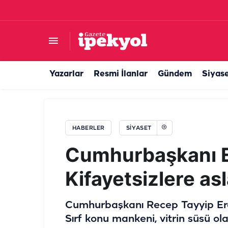
Geri sayım başladı: AK Parti çeyrek asrını kutl
Yazarlar
Resmi İlanlar
Gündem
Siyas
HABERLER
SIYASET
Cumhurbaşkanı E
Kifayetsizlere as
Cumhurbaşkanı Recep Tayyip Erd
Sırf konu mankeni, vitrin süsü ol