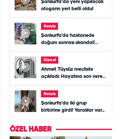
Şanlıurfa'da yeni yapılacak
otogarın yeri belli oldu!
Asayiş
Şanlıurfa’da hastanede
doğum sonrası skandal!
Anne öldü, doktor tutuklandı
Güncel
Ahmet Tüysüz mecliste
açıkladı: Hayatına son veren
daire başkanı "İsteselerdi
ölmezdim" notunu bıraktı
Asayiş
Şanlıurfa’da iki grup
birbirine girdi! Yaralılar var...
ÖZEL HABER