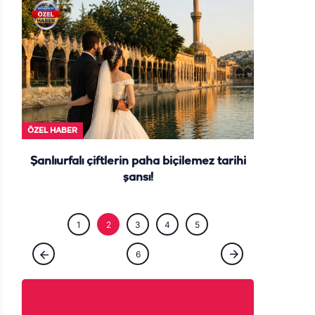
ÖZEL HABE
ÖZEL HABER
Şanlıurfalı çiftlerin paha biçilemez tarihi
şansı!
1
2
3
4
5
6