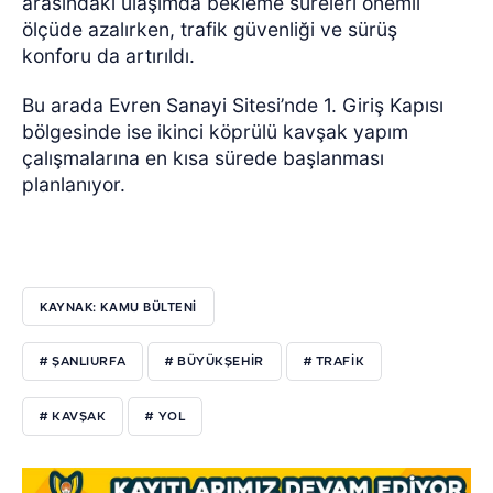
arasındaki ulaşımda bekleme süreleri önemli
ölçüde azalırken, trafik güvenliği ve sürüş
konforu da artırıldı.
Bu arada Evren Sanayi Sitesi’nde 1. Giriş Kapısı
bölgesinde ise ikinci köprülü kavşak yapım
çalışmalarına en kısa sürede başlanması
planlanıyor.
KAYNAK: KAMU BÜLTENİ
# ŞANLIURFA
# BÜYÜKŞEHIR
# TRAFIK
# KAVŞAK
# YOL