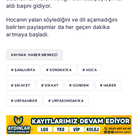
aldı başını gidiyor.
Hocanın yalan söylediğini ve dil açamadığını
belirten paylaşımlar da her geçen dakika
artmaya başladı.
KAYNAK: HABER MERKEZİ
# ŞANLIURFA
# SONDAKIKA
# HOCA
# ŞIKAYET
# DIKKAT
# GÜNDEM
# HABER
# URFAAHBER
# URFASONDAKIKA