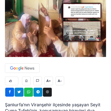
A+
A-
Şanlıurfa’nın Viranşehir ilçesinde yaşayan Seyit
Cuma Tufehi’nin, konuşamayan bireyleri dua