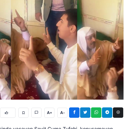
A+
A-
çesinde yaşayan Seyit Cuma Tufehi, konuşamayan