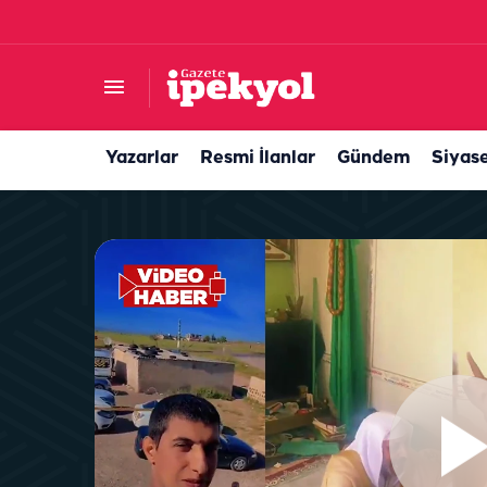
Şanlıurfa'da uçak bileti alacaklar dikkat! Ajet't
Yazarlar
Resmi İlanlar
Gündem
Siyas