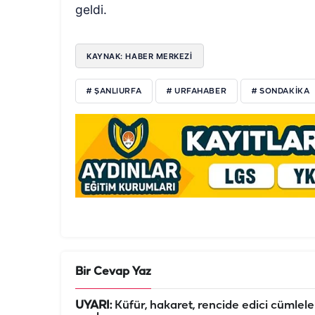
geldi.
KAYNAK: HABER MERKEZI
# ŞANLIURFA
# URFAHABER
# SONDAKIKA
Bir Cevap Yaz
UYARI:
Küfür, hakaret, rencide edici cümleler 