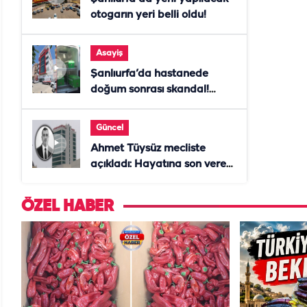
otogarın yeri belli oldu!
Asayiş
Şanlıurfa’da hastanede
doğum sonrası skandal!
Anne öldü, doktor tutuklandı
Güncel
Ahmet Tüysüz mecliste
açıkladı: Hayatına son veren
daire başkanı "İsteselerdi
ölmezdim" notunu bıraktı
ÖZEL HABER