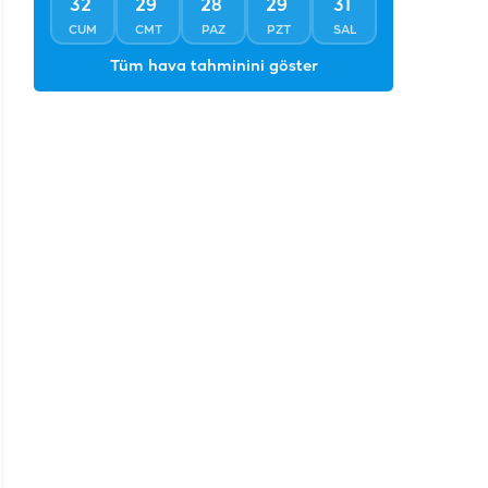
°
°
°
°
°
32
29
28
29
31
CUM
CMT
PAZ
PZT
SAL
Tüm hava tahminini göster