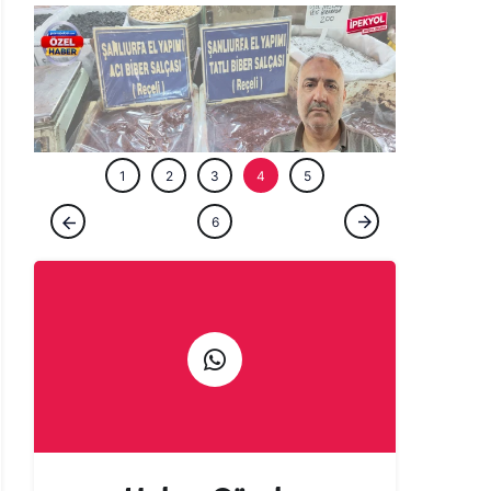
ÖZEL HABE
1
2
3
4
5
ÖZEL HABER
6
Gurbetçi talebi Urfa esnafına sezonu
erken açtırdı! Valizler salça ile doluyor