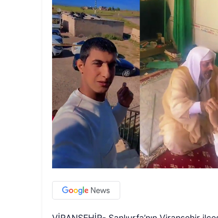
VİRANŞEHİR- Şanlıurfa’nın Viranşehir il