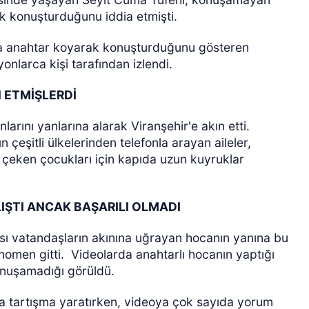
k konuşturduğunu iddia etmişti.
ına anahtar koyarak konuşturduğunu gösteren
nlarca kişi tarafından izlendi.
N ETMİŞLERDİ
arını yanlarına alarak Viranşehir'e akın etti.
ÖZEL HABER
 çeşitli ülkelerinden telefonla arayan aileler,
çeken çocukları için kapıda uzun kuyruklar
LIŞTI ANCAK BAŞARILI OLMADI
sı vatandaşların akınına uğrayan hocanın yanına bu
fenomen gitti.
Videolarda anahtarlı hocanın yaptığı
onuşamadığı görüldü.
da tartışma yaratırken, videoya çok sayıda yorum