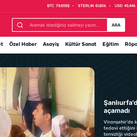
BTC
79.659$
STERLIN
61,60₺
USD
45,44₺
en yurt içi biletlerde yüzde 30 indirim
ARA
et
Özel Haber
Asayiş
Kültür Sanat
Eğitim
Röpo
Şanlıurfa'd
açamadı
Viranşehir’de
tedavi ettiğin
temizliği video