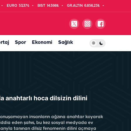
EURO
53,37₺
BIST
14.598₺
GR.ALTIN
6.856,23₺
rtaj
Spor
Ekonomi
Sağlık
a anahtarlı hoca dilsizin dilini
 konuşamayan insanların ağzına anahtar koyarak
i iddia eden şahıs, bu kez sosyal medyada ev
larıyla tanınan dilsiz fenomenin dilini açmaya