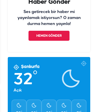
Haber Gönder
Ses getirecek bir haber mi
yayınlamak istiyorsun? O zaman
durma hemen yayınla!
HEMEN GÖNDER
Şanlıurfa
°
32
Açık