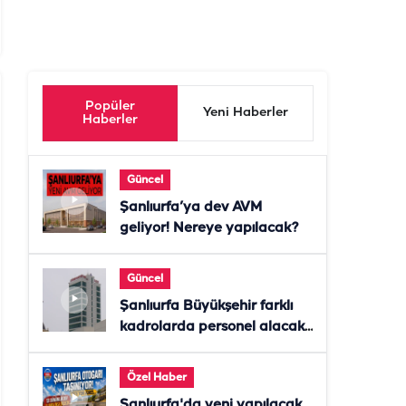
Popüler
Yeni Haberler
Haberler
Güncel
Şanlıurfa’ya dev AVM
geliyor! Nereye yapılacak?
Güncel
Şanlıurfa Büyükşehir farklı
kadrolarda personel alacak!
Başvurular başladı
Özel Haber
Şanlıurfa'da yeni yapılacak