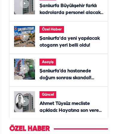
Şanlıurfa Büyükşehir farklı
kadrolarda personel alacak!
Başvurular başladı
Özel Haber
Şanlıurfa'da yeni yapılacak
otogarın yeri belli oldu!
Asayiş
Şanlıurfa’da hastanede
doğum sonrası skandal!
Anne öldü, doktor tutuklandı
Güncel
Ahmet Tüysüz mecliste
açıkladı: Hayatına son veren
daire başkanı "İsteselerdi
ölmezdim" notunu bıraktı
ÖZEL HABER