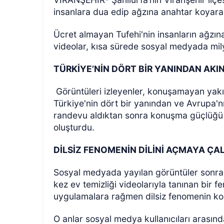
insanlara dua edip ağzına anahtar koyara
Ücret almayan Tufehi'nin insanların ağz
videolar, kısa sürede sosyal medyada milyo
TÜRKİYE’NİN DÖRT BİR YANINDAN AKI
Görüntüleri izleyenler, konuşamayan yakınl
ÖZEL HABER
Türkiye'nin dört bir yanından ve Avrupa'nın
randevu aldıktan sonra konuşma güçlüğü 
oluşturdu.
DİLSİZ FENOMENİN DİLİNİ AÇMAYA ÇA
Sosyal medyada yayılan görüntüler sonra
kez ev temizliği videolarıyla tanınan bir 
uygulamalara rağmen dilsiz fenomenin k
O anlar sosyal medya kullanıcıları arasın