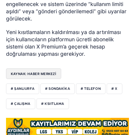
engellenecek ve sistem üzerinde “kullanım limiti
aşıldı” veya “gönderi gönderilemedi” gibi uyarılar
görülecek.
Yeni kısıtlamaların kaldırılması ya da artırılması
için kullanıcıların platformun ücretli abonelik
sistemi olan X Premium’a geçerek hesap
doğrulaması yapması gerekiyor.
KAYNAK: HABER MERKEZİ
# ŞANLIURFA
# SONDAKIKA
# TELEFON
# X
# ÇALIŞMA
# KSIITLAMA