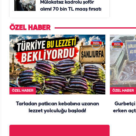
Mülakatsız kadrolu şoför
alımı! 70 bin TL maaş fırsatı
ÖZEL HABER
ÖZEL HABER
ÖZEL HABER
Tarladan patlıcan kebabına uzanan
Gurbetçi 
lezzet yolculuğu başladı!
erken açtı