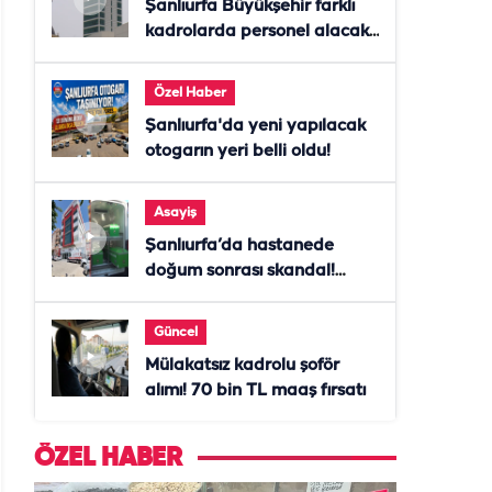
Şanlıurfa Büyükşehir farklı
kadrolarda personel alacak!
Başvurular başladı
Özel Haber
Şanlıurfa'da yeni yapılacak
otogarın yeri belli oldu!
Asayiş
Şanlıurfa’da hastanede
doğum sonrası skandal!
Anne öldü, doktor tutuklandı
Güncel
Mülakatsız kadrolu şoför
alımı! 70 bin TL maaş fırsatı
ÖZEL HABER