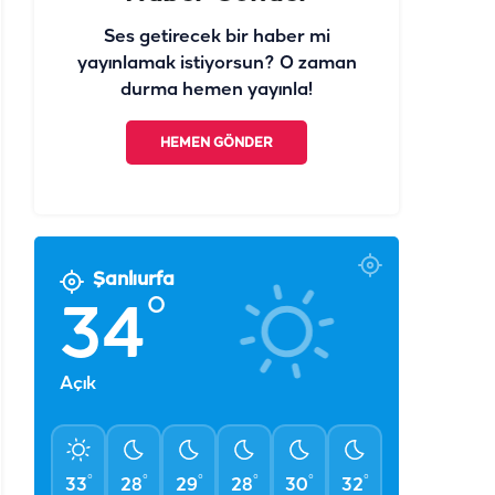
Ses getirecek bir haber mi
yayınlamak istiyorsun? O zaman
durma hemen yayınla!
HEMEN GÖNDER
Şanlıurfa
°
34
Açık
°
°
°
°
°
°
33
28
29
28
30
32