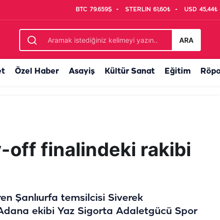
BTC
79.659$
STERLIN
61,60₺
USD
45,44₺
ya takviye
ARA
et
Özel Haber
Asayiş
Kültür Sanat
Eğitim
Röpo
-off finalindeki rakibi
en Şanlıurfa temsilcisi Siverek
e Adana ekibi Yaz Sigorta Adaletgücü Spor