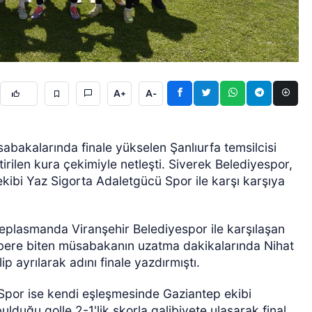
A+
A-
ÖZEL HABER
abakalarında finale yükselen Şanlıurfa temsilcisi
irilen kura çekimiyle netleşti. Siverek Belediyespor,
ibi Yaz Sigorta Adaletgücü Spor ile karşı karşıya
lasmanda Viranşehir Belediyespor ile karşılaşan
abere biten müsabakanın uzatma dakikalarında Nihat
p ayrılarak adını finale yazdırmıştı.
Spor ise kendi eşleşmesinde Gaziantep ekibi
duğu golle 2-1'lik skorla galibiyete ulaşarak final