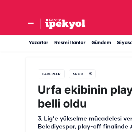
Evine geri döndü! Şanlıurfaspor'dan savunma
Yazarlar
Resmi İlanlar
Gündem
Siyas
HABERLER
SPOR
Urfa ekibinin play
belli oldu
3. Lig'e yükselme mücadelesi ver
Belediyespor, play-off finalind