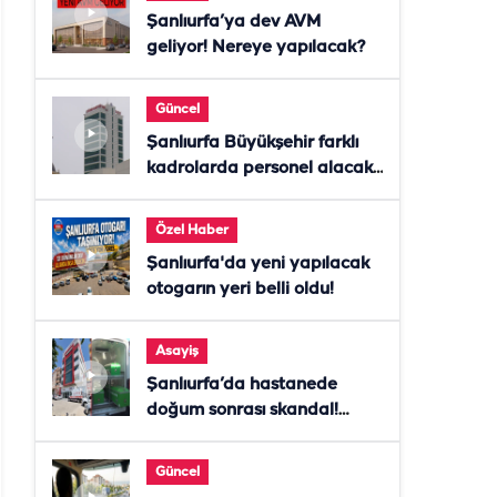
Şanlıurfa’ya dev AVM
geliyor! Nereye yapılacak?
Güncel
Şanlıurfa Büyükşehir farklı
kadrolarda personel alacak!
Başvurular başladı
Özel Haber
Şanlıurfa'da yeni yapılacak
otogarın yeri belli oldu!
Asayiş
Şanlıurfa’da hastanede
doğum sonrası skandal!
Anne öldü, doktor tutuklandı
Güncel