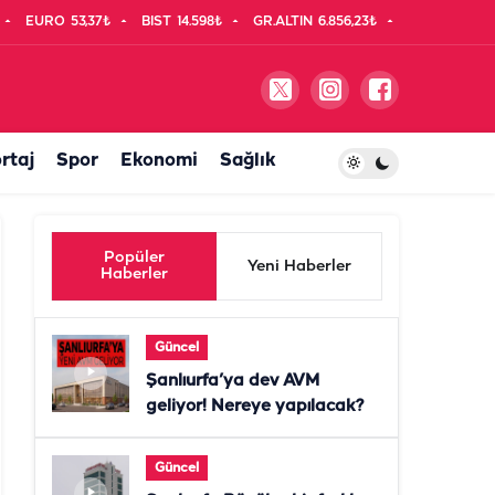
EURO
53,37₺
BIST
14.598₺
GR.ALTIN
6.856,23₺
rtaj
Spor
Ekonomi
Sağlık
Popüler
Yeni Haberler
Haberler
Güncel
Şanlıurfa’ya dev AVM
geliyor! Nereye yapılacak?
Güncel