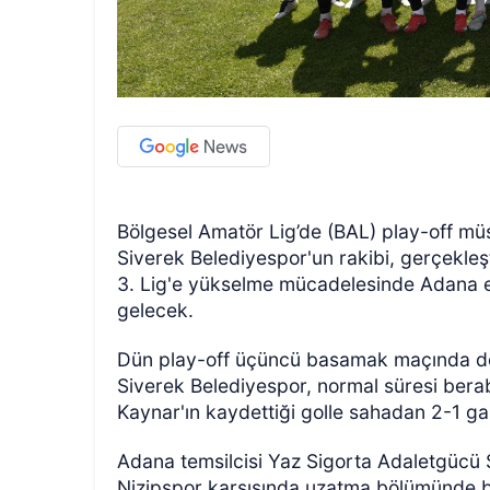
Bölgesel Amatör Lig’de (BAL) play-off müs
Siverek Belediyespor'un rakibi, gerçekleşt
3. Lig'e yükselme mücadelesinde Adana ek
gelecek.
Dün play-off üçüncü basamak maçında dep
Siverek Belediyespor, normal süresi ber
Kaynar'ın kaydettiği golle sahadan 2-1 gali
Adana temsilcisi Yaz Sigorta Adaletgücü 
Nizipspor karşısında uzatma bölümünde bul