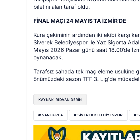
biletini alan taraf oldu.
FİNAL MAÇI 24 MAYIS'TA İZMİR'DE
Kura çekiminin ardından iki ekibi karşı ka
Siverek Belediyespor ile Yaz Sigorta Ada
Mayıs 2026 Pazar günü saat 18.00’de İzmi
oynanacak.
Tarafsız sahada tek maç eleme usulüne g
önümüzdeki sezon TFF 3. Lig'de mücadel
KAYNAK: RIDVAN DERİN
# ŞANLIURFA
# SIVEREKBELEDIYESPOR
# 