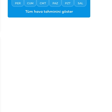
PER
CUM
CMT
PAZ
PZT
SAL
Tüm hava tahminini göster