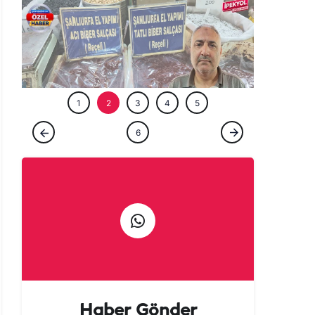
ÖZEL HABE
1
2
3
4
5
ÖZEL HABER
6
Gurbetçi talebi Urfa esnafına sezonu
erken açtırdı! Valizler salça ile doluyor
Haber Gönder