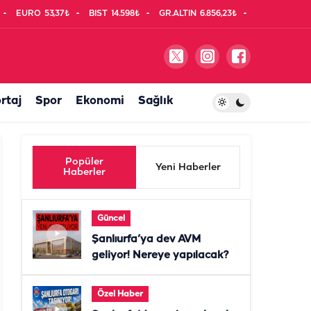
EURO
53,37₺
BIST
14.598₺
GR.ALTIN
6.856,23₺
rtaj
Spor
Ekonomi
Sağlık
Popüler
Yeni Haberler
Haberler
Güncel
Şanlıurfa’ya dev AVM
geliyor! Nereye yapılacak?
Özel Haber