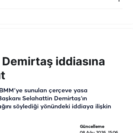
 Demirtaş iddiasına
t
 TBMM’ye sunulan çerçeve yasa
aşkanı Selahattin Demirtaş’ın
ı söylediği yönündeki iddiaya ilişkin
Güncelleme
08 Ağu 2026, 15:06