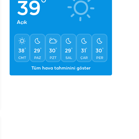
°
39
Açık
°
°
°
°
°
°
38
29
30
29
31
30
CMT
PAZ
PZT
SAL
ÇAR
PER
Tüm hava tahminini göster