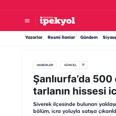
Bakan Gürlek'ten Demirtaş iddiasına dikkat çe
Yazarlar
Resmi İlanlar
Gündem
Siyas
HABERLER
GÜNCEL
Şanlıurfa’da 500
tarlanın hissesi i
Siverek ilçesinde bulunan yaklaş
bölüm, icra yoluyla satışa çıkarıld