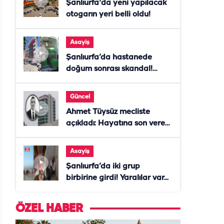
Şanlıurfa'da yeni yapılacak
otogarın yeri belli oldu!
Asayiş
Şanlıurfa’da hastanede
doğum sonrası skandal!
Anne öldü, doktor tutuklandı
Güncel
Ahmet Tüysüz mecliste
açıkladı: Hayatına son veren
daire başkanı "İsteselerdi
ölmezdim" notunu bıraktı
Asayiş
Şanlıurfa’da iki grup
birbirine girdi! Yaralılar var...
ÖZEL HABER