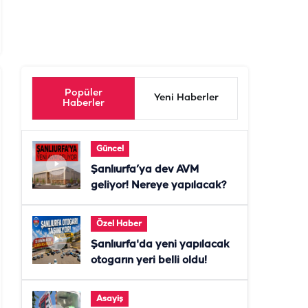
Popüler
Yeni Haberler
Haberler
Güncel
Şanlıurfa’ya dev AVM
geliyor! Nereye yapılacak?
Özel Haber
Şanlıurfa'da yeni yapılacak
otogarın yeri belli oldu!
Asayiş