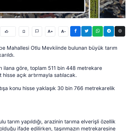
A+
A-
tepe Mahallesi Otlu Mevkiinde bulunan büyük tarım
karıldı.
GÜNCEL
n ilana göre, toplam 511 bin 448 metrekare
hisse açık artırmayla satılacak.
atışa konu hisse yaklaşık 30 bin 766 metrekarelik
u tarım yapıldığı, arazinin tarıma elverişli özellik
li olduğu ifade edilirken, taşınmazın metrekaresine