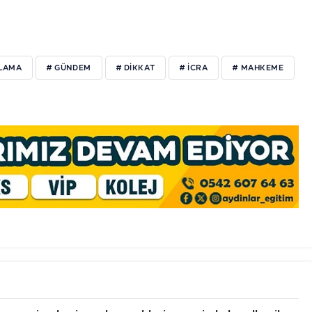
KLAMA
# GÜNDEM
# DIKKAT
# ICRA
# MAHKEME