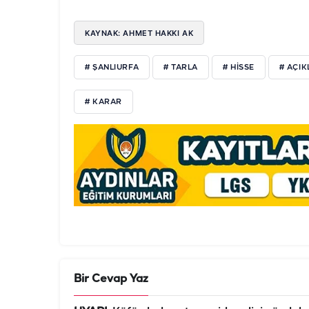
KAYNAK: AHMET HAKKI AK
# ŞANLIURFA
# TARLA
# HISSE
# AÇI
# KARAR
Bir Cevap Yaz