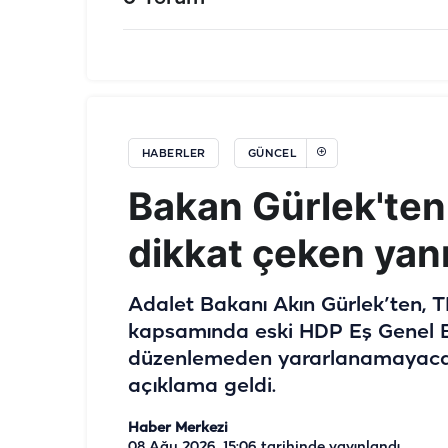
HABERLER
GÜNCEL
Bakan Gürlek'ten
dikkat çeken yanı
Adalet Bakanı Akın Gürlek’ten,
kapsamında eski HDP Eş Genel B
düzenlemeden yararlanamayacağın
açıklama geldi.
Haber Merkezi
08 Ağu 2026, 15:06
tarihinde yayınlandı