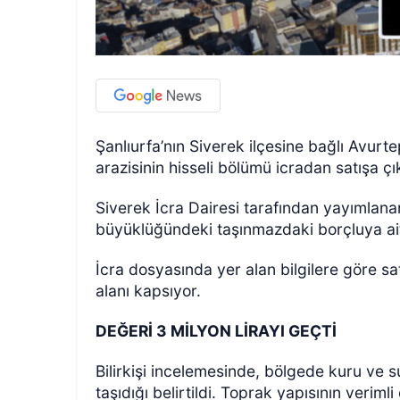
Şanlıurfa’nın Siverek ilçesine bağlı Avur
arazisinin hisseli bölümü icradan satışa çı
Siverek İcra Dairesi tarafından yayımlana
büyüklüğündeki taşınmazdaki borçluya ait 
İcra dosyasında yer alan bilgilere göre s
alanı kapsıyor.
DEĞERİ 3 MİLYON LİRAYI GEÇTİ
Bilirkişi incelemesinde, bölgede kuru ve sul
taşıdığı belirtildi. Toprak yapısının verim