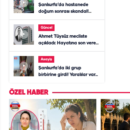
Şanlıurfa’da hastanede
doğum sonrası skandal!
Anne öldü, doktor tutuklandı
Güncel
Ahmet Tüysüz mecliste
açıkladı: Hayatına son veren
daire başkanı "İsteselerdi
ölmezdim" notunu bıraktı
Asayiş
Şanlıurfa’da iki grup
birbirine girdi! Yaralılar var...
ÖZEL HABER