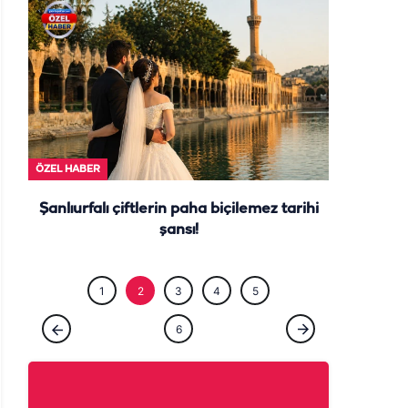
ÖZEL HABE
ÖZEL HABER
Şanlıurfalı çiftlerin paha biçilemez tarihi
şansı!
1
2
3
4
5
6