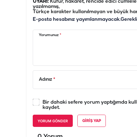
UYARI:
Küfür, hakaret, rencide edici cümleler 
yazılmamış,
Türkçe karakter kullanılmayan ve büyük har
E-posta hesabınız yayımlanmayacak.
Gerekl
Yorumunuz
*
Adınız
*
Bir dahaki sefere yorum yaptığımda kull
kaydet.
YORUM GÖNDER
GIRIŞ YAP
0 Yorum