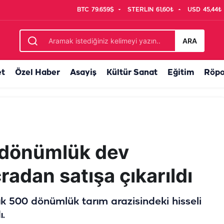
BTC
79.659$
STERLIN
61,60₺
USD
45,44₺
ken yanıt
ARA
et
Özel Haber
Asayiş
Kültür Sanat
Eğitim
Röpo
 dönümlük dev
cradan satışa çıkarıldı
ık 500 dönümlük tarım arazisindeki hisseli
ı.