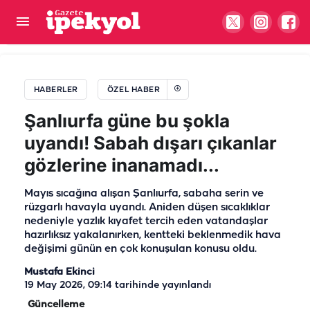
Gaziantep lafla değil icraatla fıstığı sahipleniyor!
HABERLER
ÖZEL HABER
Şanlıurfa güne bu şokla
uyandı! Sabah dışarı çıkanlar
gözlerine inanamadı...
Mayıs sıcağına alışan Şanlıurfa, sabaha serin ve
rüzgarlı havayla uyandı. Aniden düşen sıcaklıklar
nedeniyle yazlık kıyafet tercih eden vatandaşlar
hazırlıksız yakalanırken, kentteki beklenmedik hava
değişimi günün en çok konuşulan konusu oldu.
Mustafa Ekinci
19 May 2026, 09:14
tarihinde yayınlandı
Güncelleme