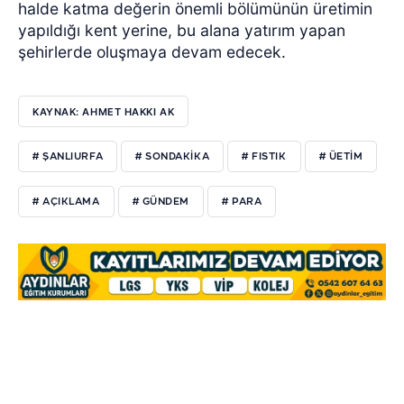
halde katma değerin önemli bölümünün üretimin
yapıldığı kent yerine, bu alana yatırım yapan
şehirlerde oluşmaya devam edecek.
KAYNAK: AHMET HAKKI AK
# ŞANLIURFA
# SONDAKIKA
# FISTIK
# ÜETIM
# AÇIKLAMA
# GÜNDEM
# PARA