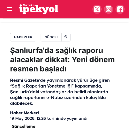
Şanlıurfa'da emekli olan kıdemli başçavuşa veda!
Urfa hatırasıyla uğurlandı
HABERLER
GÜNCEL
Şanlıurfa'da sağlık raporu
alacaklar dikkat: Yeni dönem
resmen başladı
Resmi Gazete’de yayımlanarak yürürlüğe giren
“Sağlık Raporları Yönetmeliği” kapsamında,
Şanlıurfa’daki vatandaşlar da belirli alanlarda
sağlık raporlarını e-Nabız üzerinden kolaylıkla
alabilecek.
Haber Merkezi
19 May 2026, 12:26
tarihinde yayınlandı
Güncelleme