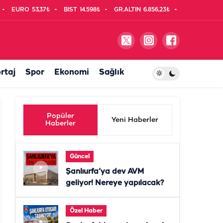
EURO
53,37₺
BIST
14.598₺
GR.ALTIN
6.856,23₺
rtaj
Spor
Ekonomi
Sağlık
Popüler
Yeni Haberler
Haberler
Güncel
Şanlıurfa’ya dev AVM
geliyor! Nereye yapılacak?
Özel Haber