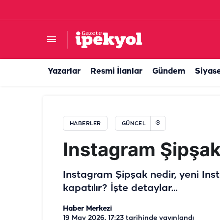
Şanlıurfa’da yüzlerce kişi Filistin için buluştu! 
Yazarlar
Resmi İlanlar
Gündem
Siyas
HABERLER
GÜNCEL
Instagram Şipşak 
Instagram Şipşak nedir, yeni Insta
kapatılır? İşte detaylar…
Haber Merkezi
19 May 2026, 17:23
tarihinde yayınlandı