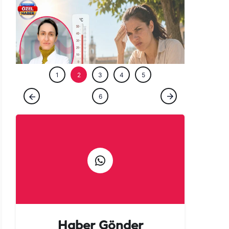
ÖZEL HABE
1
2
3
4
5
ÖZEL HABER
6
Şanlıurfa'da neden herkes bu kadar
sinirli? Arkasındaki sır perdesi aralandı!
Haber Gönder