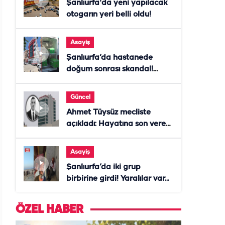
Şanlıurfa'da yeni yapılacak
otogarın yeri belli oldu!
Asayiş
Şanlıurfa’da hastanede
doğum sonrası skandal!
Anne öldü, doktor tutuklandı
Güncel
Ahmet Tüysüz mecliste
açıkladı: Hayatına son veren
daire başkanı "İsteselerdi
ölmezdim" notunu bıraktı
Asayiş
Şanlıurfa’da iki grup
birbirine girdi! Yaralılar var...
ÖZEL HABER