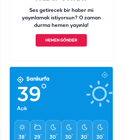
Ses getirecek bir haber mi
yayınlamak istiyorsun? O zaman
durma hemen yayınla!
HEMEN GÖNDER
Şanlıurfa
°
39
Açık
°
°
°
°
°
°
38
29
30
30
30
30