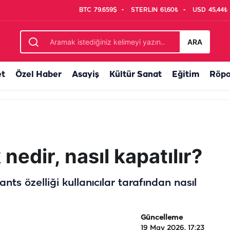
BTC
79.659$
STERLIN
61,60₺
USD
45,44₺
İpekyol yazarı Yılmaz şiiriyle seslendi
ARA
et
Özel Haber
Asayiş
Kültür Sanat
Eğitim
Röpo
nedir, nasıl kapatılır?
nts özelliği kullanıcılar tarafından nasıl
Güncelleme
19 May 2026, 17:23