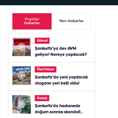
Popüler
Yeni Haberler
Haberler
Güncel
Şanlıurfa’ya dev AVM
geliyor! Nereye yapılacak?
Özel Haber
Şanlıurfa'da yeni yapılacak
otogarın yeri belli oldu!
Asayiş
Şanlıurfa’da hastanede
doğum sonrası skandal!