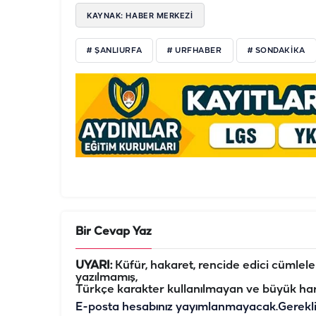
KAYNAK: HABER MERKEZI
# ŞANLIURFA
# URFHABER
# SONDAKIKA
Bir Cevap Yaz
UYARI:
Küfür, hakaret, rencide edici cümleler 
yazılmamış,
Türkçe karakter kullanılmayan ve büyük har
E-posta hesabınız yayımlanmayacak.
Gerekl