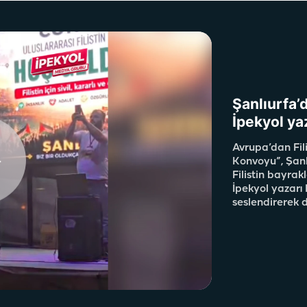
Şanlıurfa’d
İpekyol yaz
Avrupa’dan Fili
Konvoyu”, Şanl
Filistin bayrak
İpekyol yazarı 
seslendirerek 