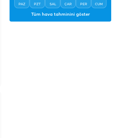
PAZ
PZT
SAL
ÇAR
PER
CUM
Tüm hava tahminini göster