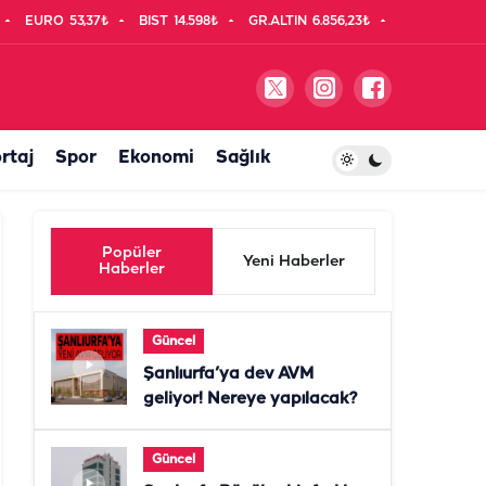
EURO
53,37₺
BIST
14.598₺
GR.ALTIN
6.856,23₺
rtaj
Spor
Ekonomi
Sağlık
Popüler
Yeni Haberler
Haberler
Güncel
Şanlıurfa’ya dev AVM
geliyor! Nereye yapılacak?
Güncel