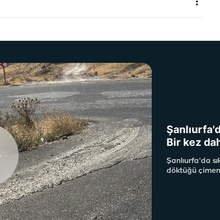
Şanlıurfa'
Bir kez da
Şanlıurfa'da s
döktüğü çimento