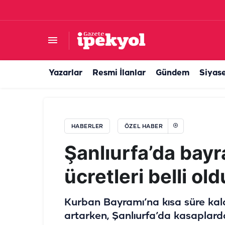
Şanlıurfa'da yolları perişan eden mikserler… Bi
Yazarlar
Resmi İlanlar
Gündem
Siyas
HABERLER
ÖZEL HABER
Şanlıurfa’da bay
ücretleri belli ol
Kurban Bayramı’na kısa süre kala
artarken, Şanlıurfa’da kasaplarda