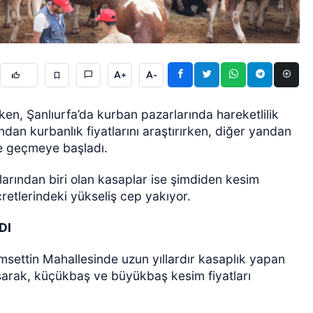
A+
A-
rken, Şanlıurfa’da kurban pazarlarında hareketlilik
dan kurbanlık fiyatlarını araştırırken, diğer yandan
GÜNCEL
ime geçmeye başladı.
rından biri olan kasaplar ise şimdiden kesim
retlerindeki yükseliş cep yakıyor.
DI
emsettin Mahallesinde uzun yıllardır kasaplık yapan
arak, küçükbaş ve büyükbaş kesim fiyatları