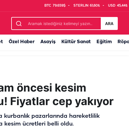
BTC
79.659$
STERLIN
61,60₺
USD
45,44₺
r kez daha kaza getirdi
ARA
et
Özel Haber
Asayiş
Kültür Sanat
Eğitim
Röpo
ram öncesi kesim
du! Fiyatlar cep yakıyor
 kurbanlık pazarlarında hareketlilik
 kesim ücretleri belli oldu.