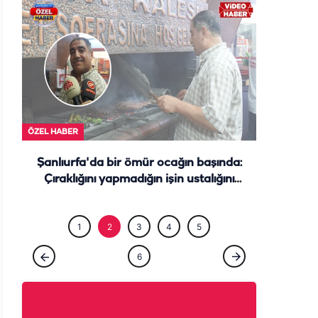
ÖZEL HABE
ÖZEL HABER
Şanlıurfa'da bir ömür ocağın başında:
Çıraklığını yapmadığın işin ustalığını
yapamazsın
1
2
3
4
5
6