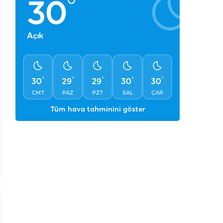
°
30
Açık
°
°
°
°
°
30
29
29
30
30
CMT
PAZ
PZT
SAL
ÇAR
Tüm hava tahminini göster