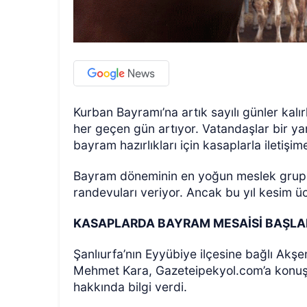
Kurban Bayramı’na artık sayılı günler kalı
her geçen gün artıyor. Vatandaşlar bir yan
bayram hazırlıkları için kasaplarla iletiş
Bayram döneminin en yoğun meslek grupla
randevuları veriyor. Ancak bu yıl kesim üc
KASAPLARDA BAYRAM MESAİSİ BAŞLA
Şanlıurfa’nın Eyyübiye ilçesine bağlı Akş
Mehmet Kara, Gazeteipekyol.com’a konuş
hakkında bilgi verdi.