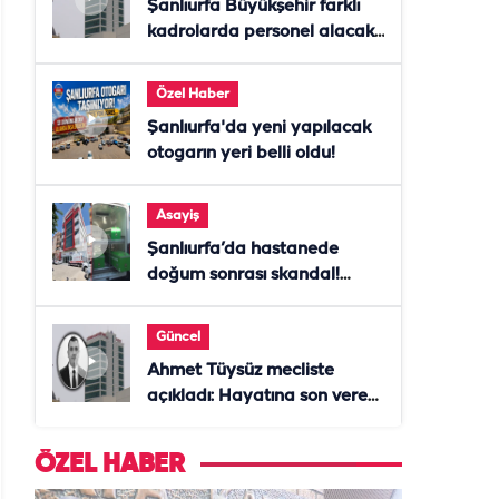
Şanlıurfa Büyükşehir farklı
kadrolarda personel alacak!
Başvurular başladı
Özel Haber
Şanlıurfa'da yeni yapılacak
otogarın yeri belli oldu!
Asayiş
Şanlıurfa’da hastanede
doğum sonrası skandal!
Anne öldü, doktor tutuklandı
Güncel
Ahmet Tüysüz mecliste
açıkladı: Hayatına son veren
daire başkanı "İsteselerdi
ölmezdim" notunu bıraktı
ÖZEL HABER