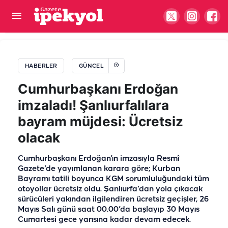
Başkan Bucak müjdeyi verdi! Temeli atıldı
HABERLER
GÜNCEL
Cumhurbaşkanı Erdoğan
imzaladı! Şanlıurfalılara
bayram müjdesi: Ücretsiz
olacak
Cumhurbaşkanı Erdoğan’ın imzasıyla Resmî
Gazete’de yayımlanan karara göre; Kurban
Bayramı tatili boyunca KGM sorumluluğundaki tüm
otoyollar ücretsiz oldu. Şanlıurfa’dan yola çıkacak
sürücüleri yakından ilgilendiren ücretsiz geçişler, 26
Mayıs Salı günü saat 00.00’da başlayıp 30 Mayıs
Cumartesi gece yarısına kadar devam edecek.