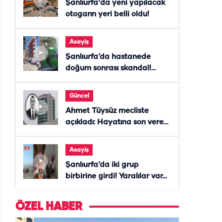
Şanlıurfa'da yeni yapılacak
otogarın yeri belli oldu!
Asayiş
Şanlıurfa’da hastanede
doğum sonrası skandal!
Anne öldü, doktor tutuklandı
Güncel
Ahmet Tüysüz mecliste
açıkladı: Hayatına son veren
daire başkanı "İsteselerdi
ölmezdim" notunu bıraktı
Asayiş
Şanlıurfa’da iki grup
birbirine girdi! Yaralılar var...
ÖZEL HABER