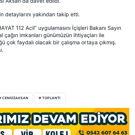
i Aksan da davet edildi.
n detaylarını yakından takip etti.
“HAYAT 112 Acil” uygulamasını İçişleri Bakanı Sayın
al çağın imkanları günümüzün ihtiyaçları ile
ü çok faydalı olacak bir çalışma ortaya çıkmış.
u.
# CENGIZAKSAN
# TOPLANTI