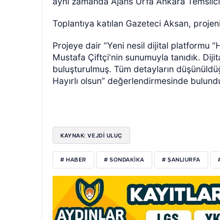
aynı zamanda Ajans Urfa Ankara Temsilcis
Toplantıya katılan Gazeteci Aksan, projeni
Projeye dair “Yeni nesil dijital platformu 
Mustafa Çiftçi'nin sunumuyla tanıdık. Dijit
buluşturulmuş. Tüm detayların düşünüldüğ
Hayırlı olsun” değerlendirmesinde bulund
KAYNAK: VEJDI ULUÇ
# HABER
# SONDAKIKA
# ŞANLIURFA