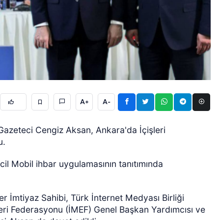
ÖZEL HABER
A+
A-
 Gazeteci Cengiz Aksan, Ankara'da İçişleri
u.
Acil Mobil ihbar uygulamasının tanıtımında
r İmtiyaz Sahibi, Türk İnternet Medyası Birliği
leri Federasyonu (İMEF) Genel Başkan Yardımcısı ve