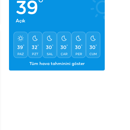
°
39
Açık
°
°
°
°
°
°
39
32
30
30
30
30
PAZ
PZT
SAL
ÇAR
PER
CUM
Tüm hava tahminini göster