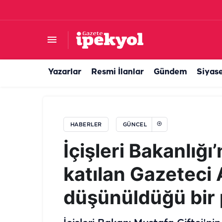
Şanlıurfa’dan Gaziantep’e gidecekler dikkat! Uy
Yazarlar
Resmi İlanlar
Gündem
Siyas
HABERLER
GÜNCEL
İçişleri Bakanlığı
katılan Gazeteci
düşünüldüğü bir 