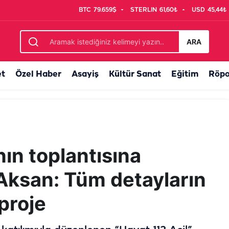
BTC
79.659$
STERLIN
61,60₺
USD
45,44₺
arı geldi
ARA
et
Özel Haber
Asayiş
Kültür Sanat
Eğitim
Röpo
’nın toplantısına
 Aksan: Tüm detayların
proje