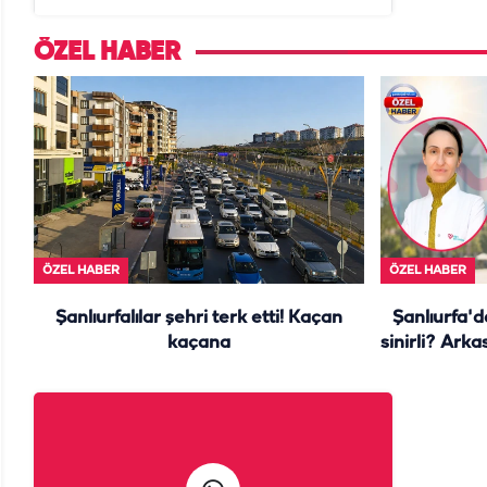
ÖZEL HABER
ÖZEL HABER
ÖZEL HABER
Şanlıurfalılar şehri terk etti! Kaçan
Şanlıurfa'
kaçana
sinirli? Arka