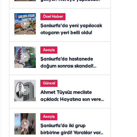
Özel Haber
Şanlıurfa'da yeni yapılacak
otogarın yeri belli oldu!
Asayiş
Şanlıurfa’da hastanede
doğum sonrası skandal!
Anne öldü, doktor tutuklandı
Güncel
Ahmet Tüysüz mecliste
açıkladı: Hayatına son veren
daire başkanı "İsteselerdi
ölmezdim" notunu bıraktı
Asayiş
Şanlıurfa’da iki grup
birbirine girdi! Yaralılar var...