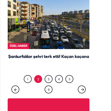
ÖZEL HABE
ÖZEL HABER
Şanlıurfalılar şehri terk etti! Kaçan kaçana
1
2
3
4
5
6