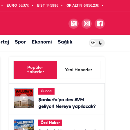
EURO
53,37₺
BIST
14.598₺
GR.ALTIN
6.856,23₺
rtaj
Spor
Ekonomi
Sağlık
Popüler
Yeni Haberler
Haberler
Güncel
Şanlıurfa’ya dev AVM
geliyor! Nereye yapılacak?
Özel Haber