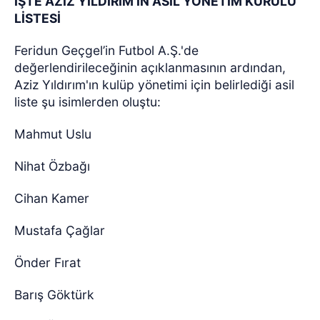
İŞTE AZİZ YILDIRIM’IN ASİL YÖNETİM KURULU
LİSTESİ
Feridun Geçgel’in Futbol A.Ş.'de
değerlendirileceğinin açıklanmasının ardından,
Aziz Yıldırım'ın kulüp yönetimi için belirlediği asil
liste şu isimlerden oluştu:
Mahmut Uslu
Nihat Özbağı
Cihan Kamer
Mustafa Çağlar
Önder Fırat
Barış Göktürk