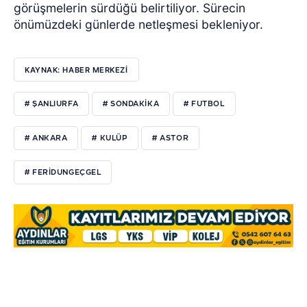
görüşmelerin sürdüğü belirtiliyor. Sürecin
önümüzdeki günlerde netleşmesi bekleniyor.
KAYNAK: HABER MERKEZİ
# ŞANLIURFA
# SONDAKIKA
# FUTBOL
# ANKARA
# KULÜP
# ASTOR
# FERIDUNGEÇGEL