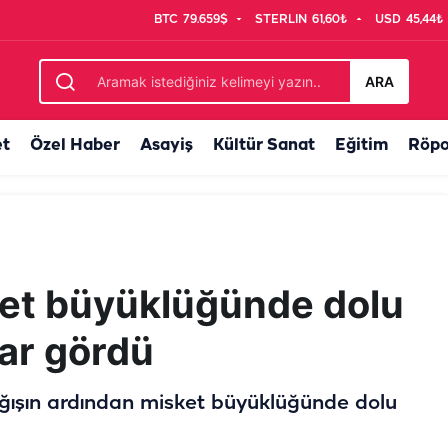
BTC
79.659$
STERLIN
61,60₺
USD
45,44₺
a! Urfa hatırasıyla uğurlandı
ARA
et
Özel Haber
Asayiş
Kültür Sanat
Eğitim
Röpo
ket büyüklüğünde dolu
rar gördü
ağışın ardından misket büyüklüğünde dolu