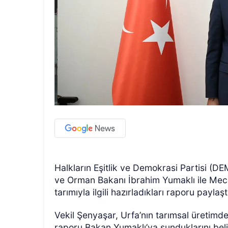
Halkların Eşitlik ve Demokrasi Partisi (DEM
ve Orman Bakanı İbrahim Yumaklı ile Mecl
tarımıyla ilgili hazırladıkları raporu paylaşt
Vekil Şenyaşar, Urfa’nın tarımsal üretimde
raporu Bakan Yumaklı’ya sunduklarını belir