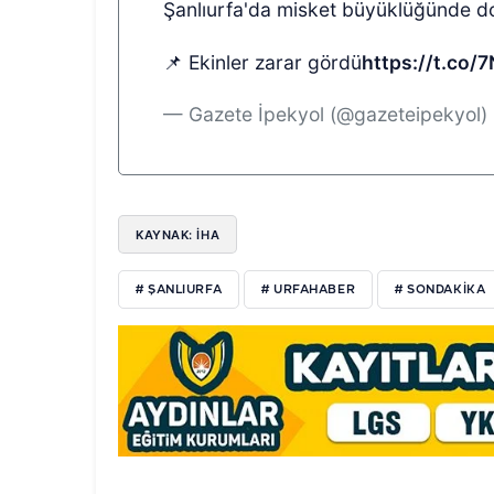
Şanlıurfa'da misket büyüklüğünde d
📌 Ekinler zarar gördü
https://t.co/
— Gazete İpekyol (@gazeteipekyol)
KAYNAK: İHA
# ŞANLIURFA
# URFAHABER
# SONDAKIKA