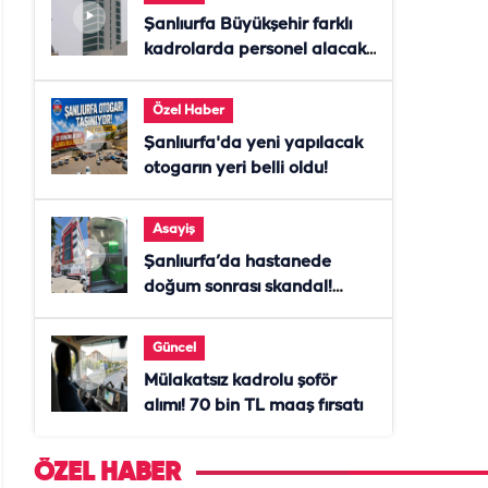
Şanlıurfa Büyükşehir farklı
kadrolarda personel alacak!
Başvurular başladı
Özel Haber
Şanlıurfa'da yeni yapılacak
otogarın yeri belli oldu!
Asayiş
Şanlıurfa’da hastanede
doğum sonrası skandal!
Anne öldü, doktor tutuklandı
Güncel
Mülakatsız kadrolu şoför
alımı! 70 bin TL maaş fırsatı
ÖZEL HABER