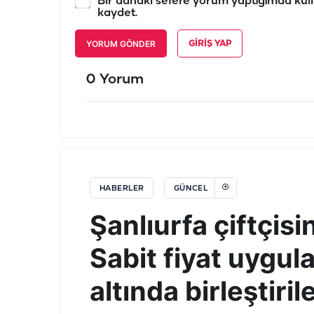
Bir dahaki sefere yorum yaptığımda kull
kaydet.
YORUM GÖNDER
GIRIŞ YAP
0 Yorum
HABERLER
GÜNCEL
Şanlıurfa çiftçisi
Sabit fiyat uygul
altında birleştiri