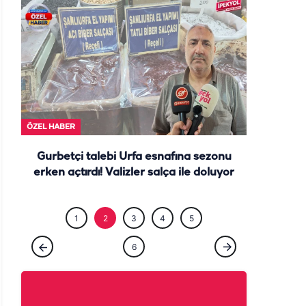
ÖZEL HABE
1
2
3
4
5
6
ÖZEL HABER
Şanlıurfa’nın gözde ilçesinde dolar ve euro
dönemi! Nüfus iki katına çıktı…
Haber Gönder