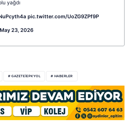
olu yağdı
7NuPcyth4a
pic.twitter.com/UoZG9ZPf9P
May 23, 2026
# GAZETEIEPKYOL
# HABERLER