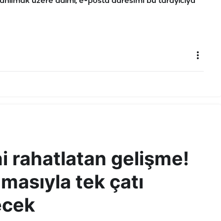
anılmak üzere adımı, e-posta adresimi bu tarayıcıya
ni rahatlatan gelişme!
amasıyla tek çatı
lecek