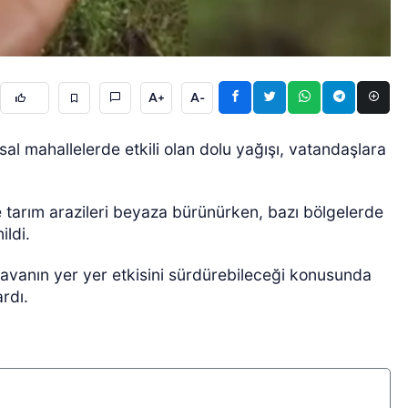
A+
A-
rsal mahallelerde etkili olan dolu yağışı, vatandaşlara
ÖZEL HABER
e tarım arazileri beyaza bürünürken, bazı bölgelerde
ildi.
ı havanın yer yer etkisini sürdürebileceği konusunda
rdı.