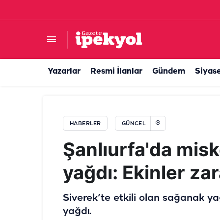
Şanlıurfa'da emekli olan kıdemli başçavuşa ved
Yazarlar
Resmi İlanlar
Gündem
Siyas
HABERLER
GÜNCEL
Şanlıurfa'da mis
yağdı: Ekinler za
Siverek’te etkili olan sağanak y
yağdı.