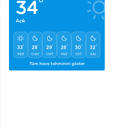
PER
CUM
CMT
PAZ
PZT
SAL
Tüm hava tahminini göster