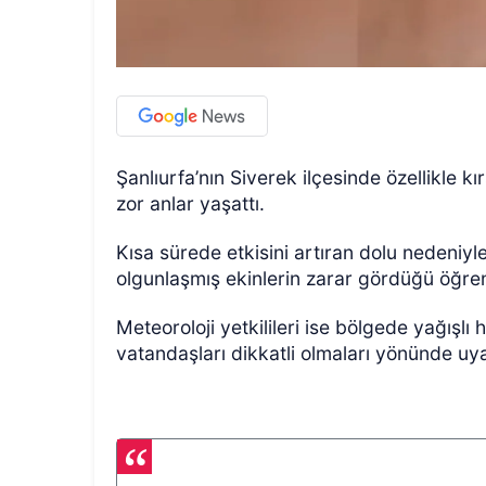
Şanlıurfa’nın Siverek ilçesinde özellikle kı
zor anlar yaşattı.
ÖZEL HABER
Kısa sürede etkisini artıran dolu nedeniyl
olgunlaşmış ekinlerin zarar gördüğü öğren
Meteoroloji yetkilileri ise bölgede yağışl
vatandaşları dikkatli olmaları yönünde uya