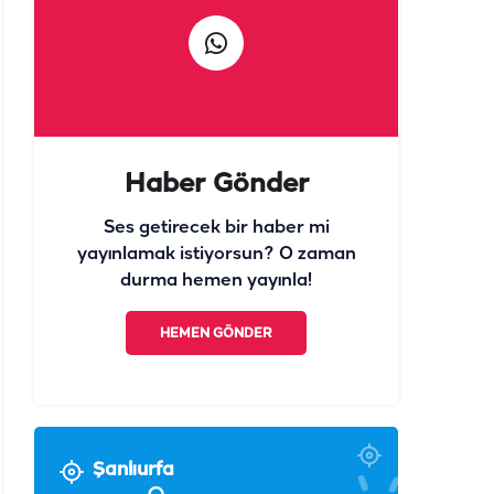
Ses getirecek bir haber mi
yayınlamak istiyorsun? O zaman
durma hemen yayınla!
HEMEN GÖNDER
Şanlıurfa
°
34
Açık
°
°
°
°
°
°
33
28
29
28
30
32