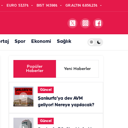
EURO
53,37₺
BIST
14.598₺
GR.ALTIN
6.856,23₺
rtaj
Spor
Ekonomi
Sağlık
Popüler
Yeni Haberler
Haberler
Güncel
Şanlıurfa’ya dev AVM
geliyor! Nereye yapılacak?
Güncel