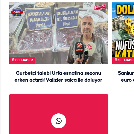
ÖZEL HABER
ÖZEL HABE
Gurbetçi talebi Urfa esnafına sezonu
Şanlıur
erken açtırdı! Valizler salça ile doluyor
euro 