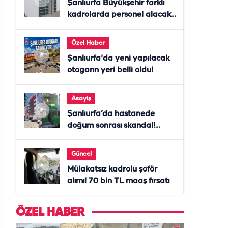
Şanlıurfa Büyükşehir farklı
kadrolarda personel alacak!
Başvurular başladı
Özel Haber
Şanlıurfa'da yeni yapılacak
otogarın yeri belli oldu!
Asayiş
Şanlıurfa’da hastanede
doğum sonrası skandal!
Anne öldü, doktor tutuklandı
Güncel
Mülakatsız kadrolu şoför
alımı! 70 bin TL maaş fırsatı
ÖZEL HABER