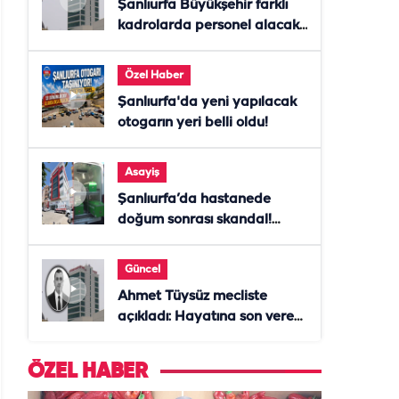
Şanlıurfa Büyükşehir farklı
kadrolarda personel alacak!
Başvurular başladı
Özel Haber
Şanlıurfa'da yeni yapılacak
otogarın yeri belli oldu!
Asayiş
Şanlıurfa’da hastanede
doğum sonrası skandal!
Anne öldü, doktor tutuklandı
Güncel
Ahmet Tüysüz mecliste
açıkladı: Hayatına son veren
daire başkanı "İsteselerdi
ölmezdim" notunu bıraktı
ÖZEL HABER