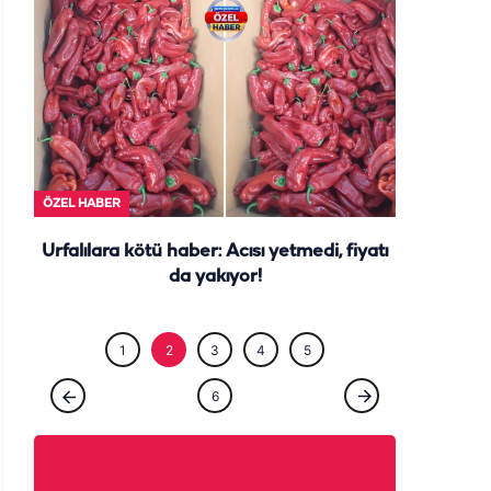
ÖZEL HABE
ÖZEL HABER
Urfalılara kötü haber: Acısı yetmedi, fiyatı
da yakıyor!
1
2
3
4
5
6