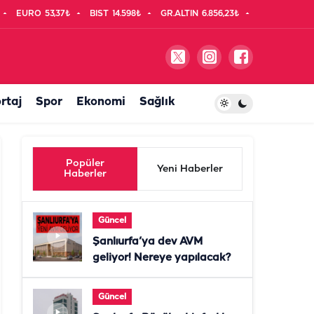
EURO
53,37₺
BIST
14.598₺
GR.ALTIN
6.856,23₺
rtaj
Spor
Ekonomi
Sağlık
Popüler
Yeni Haberler
Haberler
Güncel
Şanlıurfa’ya dev AVM
geliyor! Nereye yapılacak?
Güncel