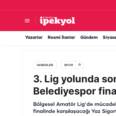
Şanlıurfa’dan Türkiye şampiyonluğuna: Başarısı
Yazarlar
Resmi İlanlar
Gündem
Siyas
HABERLER
SPOR
3. Lig yolunda son
Belediyespor fina
Bölgesel Amatör Lig'de mücadele
finalinde karşılaşacağı Yaz Sigor