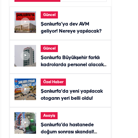
Güncel
Şanlıurfa’ya dev AVM
geliyor! Nereye yapılacak?
Güncel
Şanlıurfa Büyükşehir farklı
kadrolarda personel alacak!
Başvurular başladı
Özel Haber
Şanlıurfa'da yeni yapılacak
otogarın yeri belli oldu!
Asayiş
Şanlıurfa’da hastanede
doğum sonrası skandal!