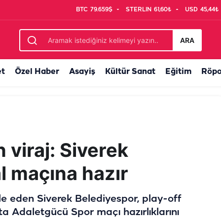
BTC
79.659$
STERLIN
61,60₺
USD
45,44₺
 kadar hikayesi de dikkat çekti
ARA
et
Özel Haber
Asayiş
Kültür Sanat
Eğitim
Röpo
 viraj: Siverek
l maçına hazır
 eden Siverek Belediyespor, play-off
ta Adaletgücü Spor maçı hazırlıklarını