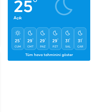
°
25
Açık
°
°
°
°
°
°
25
29
29
29
31
31
CUM
CMT
PAZ
PZT
SAL
ÇAR
Tüm hava tahminini göster