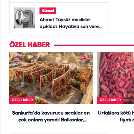
Anne öldü, doktor tutuklandı
Güncel
Ahmet Tüysüz mecliste
açıkladı: Hayatına son veren
daire başkanı "İsteselerdi
ölmezdim" notunu bıraktı
ÖZEL HABER
ÖZEL HABER
ÖZEL HABER
Şanlıurfa'da kavurucu sıcaklar en
Urfalılara kötü 
çok onlara yaradı! Balkonlar,
fiyatı
damlar yine renk cümbüşü...