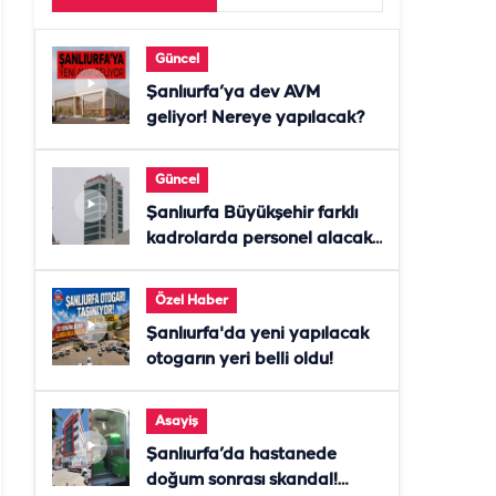
Güncel
Şanlıurfa’ya dev AVM
geliyor! Nereye yapılacak?
Güncel
Şanlıurfa Büyükşehir farklı
kadrolarda personel alacak!
Başvurular başladı
Özel Haber
Şanlıurfa'da yeni yapılacak
otogarın yeri belli oldu!
Asayiş
Şanlıurfa’da hastanede
doğum sonrası skandal!