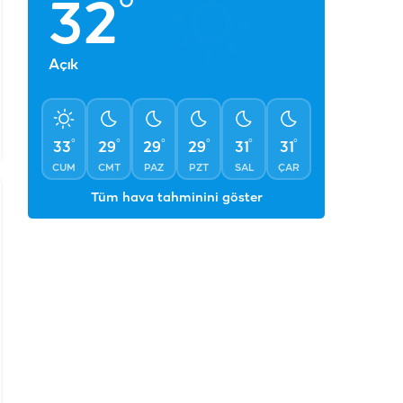
°
32
Açık
°
°
°
°
°
°
33
29
29
29
31
31
CUM
CMT
PAZ
PZT
SAL
ÇAR
Tüm hava tahminini göster