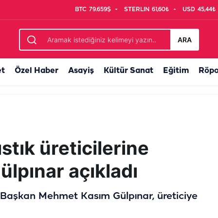
BTC
79.659$
STERLIN
61,60₺
USD
45,44₺
da
ARA
et
Özel Haber
Asayiş
Kültür Sanat
Eğitim
Röpo
stık üreticilerine
ülpınar açıkladı
en Başkan Mehmet Kasım Gülpınar, üreticiye