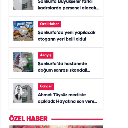
Şanlıurfa Büyükşehir farklı
kadrolarda personel alacak!
Başvurular başladı
Özel Haber
Şanlıurfa'da yeni yapılacak
otogarın yeri belli oldu!
Asayiş
Şanlıurfa’da hastanede
doğum sonrası skandal!
Anne öldü, doktor tutuklandı
Güncel
Ahmet Tüysüz mecliste
açıkladı: Hayatına son veren
daire başkanı "İsteselerdi
ölmezdim" notunu bıraktı
ÖZEL HABER