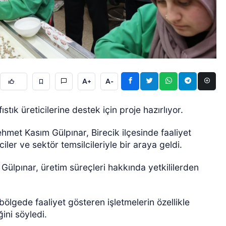
A+
A-
ÖZEL HABER
tık üreticilerine destek için proje hazırlıyor.
met Kasım Gülpınar, Birecik ilçesinde faaliyet
ciler ve sektör temsilcileriyle bir araya geldi.
ülpınar, üretim süreçleri hakkında yetkililerden
ölgede faaliyet gösteren işletmelerin özellikle
ğini söyledi.