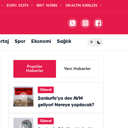
EURO
53,37₺
BIST
14.598₺
GR.ALTIN
6.856,23₺
rtaj
Spor
Ekonomi
Sağlık
Popüler
Yeni Haberler
Haberler
Güncel
Şanlıurfa’ya dev AVM
geliyor! Nereye yapılacak?
Güncel