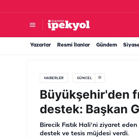
Urfa’nın yeşil alanları büyüyor: 2 yeni park yol
Yazarlar
Resmi İlanlar
Gündem
Siyas
HABERLER
GÜNCEL
Büyükşehir'den fı
destek: Başkan G
Birecik Fıstık Hali'ni ziyaret ed
destek ve tesis müjdesi verdi.