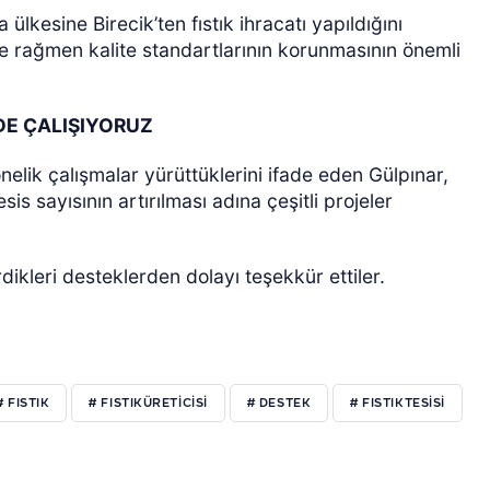
lkesine Birecik’ten fıstık ihracatı yapıldığını
ne rağmen kalite standartlarının korunmasının önemli
DE ÇALIŞIYORUZ
 yönelik çalışmalar yürüttüklerini ifade eden Gülpınar,
is sayısının artırılması adına çeşitli projeler
rdikleri desteklerden dolayı teşekkür ettiler.
# FISTIK
# FISTIKÜRETİCİSİ
# DESTEK
# FISTIKTESİSİ