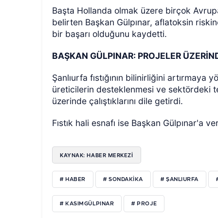
Başta Hollanda olmak üzere birçok Avrupa ü
belirten Başkan Gülpınar, aflatoksin riski
bir başarı olduğunu kaydetti.
BAŞKAN GÜLPINAR: PROJELER ÜZERİN
Şanlıurfa fıstığının bilinirliğini artırmaya
üreticilerin desteklenmesi ve sektördeki tes
üzerinde çalıştıklarını dile getirdi.
Fıstık hali esnafı ise Başkan Gülpınar'a ve
KAYNAK: HABER MERKEZI
# HABER
# SONDAKİKA
# ŞANLIURFA
# KASIMGÜLPINAR
# PROJE