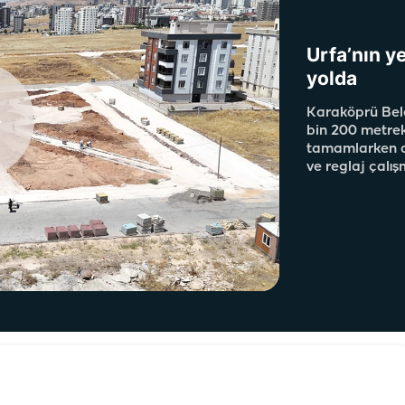
Urfa’nın ye
yolda
Karaköprü Bele
bin 200 metrek
tamamlarken di
ve reglaj çalı