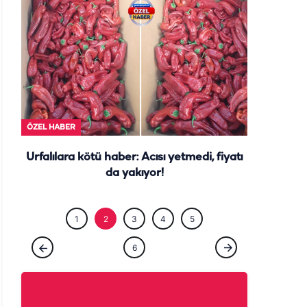
ÖZEL HABE
ÖZEL HABER
Urfalılara kötü haber: Acısı yetmedi, fiyatı
da yakıyor!
1
2
3
4
5
6