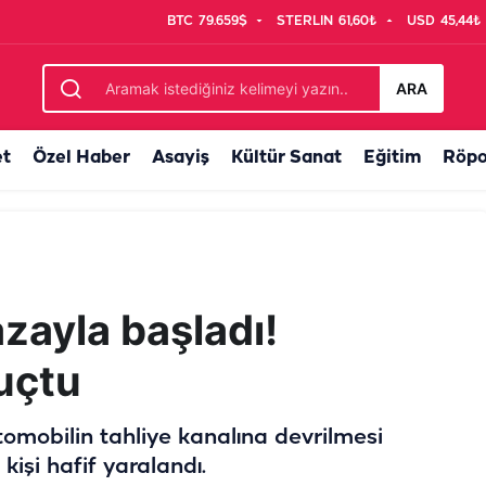
BTC
79.659$
STERLIN
61,60₺
USD
45,44₺
ipler seferber oldu
ARA
et
Özel Haber
Asayiş
Kültür Sanat
Eğitim
Röpo
zayla başladı!
uçtu
tomobilin tahliye kanalına devrilmesi
şi hafif yaralandı.