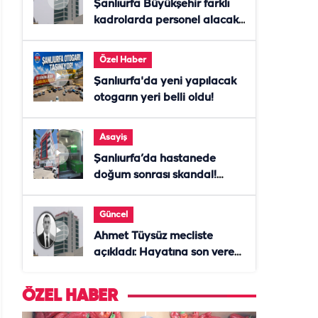
Şanlıurfa Büyükşehir farklı
kadrolarda personel alacak!
Başvurular başladı
Özel Haber
Şanlıurfa'da yeni yapılacak
otogarın yeri belli oldu!
Asayiş
Şanlıurfa’da hastanede
doğum sonrası skandal!
Anne öldü, doktor tutuklandı
Güncel
Ahmet Tüysüz mecliste
açıkladı: Hayatına son veren
daire başkanı "İsteselerdi
ölmezdim" notunu bıraktı
ÖZEL HABER