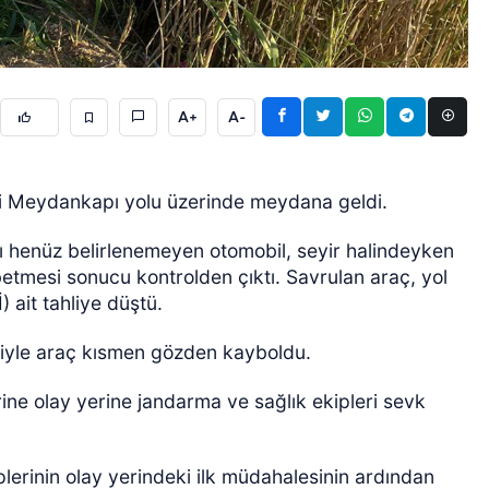
A+
A-
si Meydankapı yolu üzerinde meydana geldi.
ÖZEL HABER
ı henüz belirlenemeyen otomobil, seyir halindeyken
etmesi sonucu kontrolden çıktı. Savrulan araç, yol
 ait tahliye düştü.
niyle araç kısmen gözden kayboldu.
rine olay yerine jandarma ve sağlık ekipleri sevk
plerinin olay yerindeki ilk müdahalesinin ardından