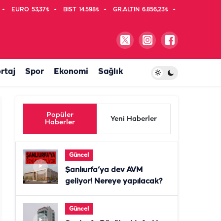
EURO
53,37₺
BIST
14.598₺
GR.ALTIN
6.856,23₺
rtaj
Spor
Ekonomi
Sağlık
Popüler
Yeni Haberler
Haberler
Güncel
Şanlıurfa’ya dev AVM
geliyor! Nereye yapılacak?
Güncel