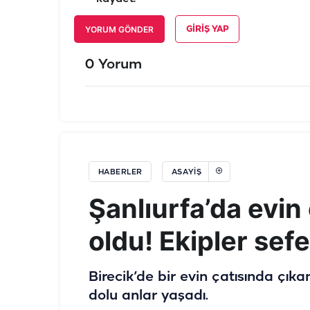
YORUM GÖNDER
GIRIŞ YAP
0 Yorum
HABERLER
ASAYIŞ
Şanlıurfa’da evin 
oldu! Ekipler sef
Birecik’de bir evin çatısında çık
dolu anlar yaşadı.