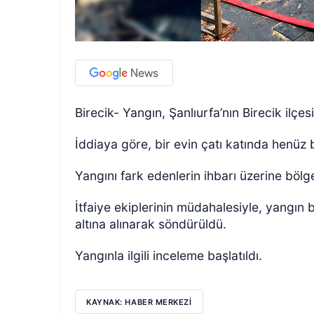
Birecik- Yangın, Şanlıurfa’nın Birecik ilç
İddiaya göre, bir evin çatı katında henüz 
Yangını fark edenlerin ihbarı üzerine bölgey
İtfaiye ekiplerinin müdahalesiyle, yangı
altına alınarak söndürüldü.
Yangınla ilgili inceleme başlatıldı.
KAYNAK: HABER MERKEZI