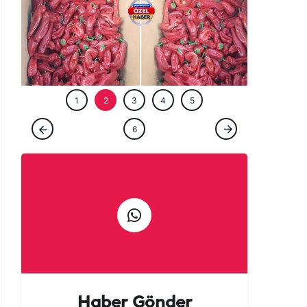
ÖZEL HABE
1
2
3
4
5
ÖZEL HABER
6
Urfalılara kötü haber: Acısı yetmedi, fiyatı
da yakıyor!
Haber Gönder