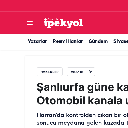
Şanlıurfa’da evin çatısı alevlere teslim oldu! Ek
Yazarlar
Resmi İlanlar
Gündem
Siyas
HABERLER
ASAYIŞ
Şanlıurfa güne ka
Otomobil kanala 
Harran’da kontrolden çıkan bir o
sonucu meydana gelen kazada 1 ki