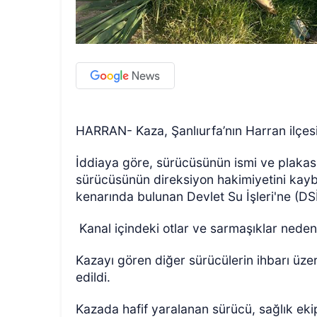
HARRAN- Kaza, Şanlıurfa’nın Harran ilçe
İddiaya göre, sürücüsünün ismi ve plakas
sürücüsünün direksiyon hakimiyetini kayb
kenarında bulunan Devlet Su İşleri'ne (DSİ)
Kanal içindeki otlar ve sarmaşıklar nede
Kazayı gören diğer sürücülerin ihbarı üze
edildi.
Kazada hafif yaralanan sürücü, sağlık eki