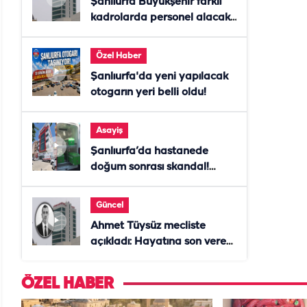
Şanlıurfa Büyükşehir farklı
kadrolarda personel alacak!
Başvurular başladı
Özel Haber
Şanlıurfa'da yeni yapılacak
otogarın yeri belli oldu!
Asayiş
Şanlıurfa’da hastanede
doğum sonrası skandal!
Anne öldü, doktor tutuklandı
Güncel
Ahmet Tüysüz mecliste
açıkladı: Hayatına son veren
daire başkanı "İsteselerdi
ölmezdim" notunu bıraktı
ÖZEL HABER