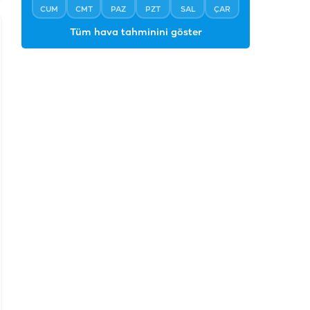
CUM
CMT
PAZ
PZT
SAL
ÇAR
Tüm hava tahminini göster