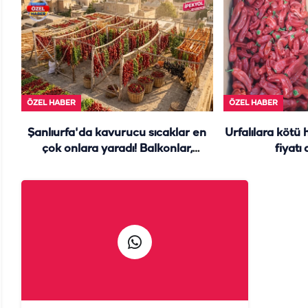
ÖZEL HABER
ÖZEL HABER
Şanlıurfa'da kavurucu sıcaklar en
Urfalılara kötü 
çok onlara yaradı! Balkonlar,
fiyatı
damlar yine renk cümbüşü...