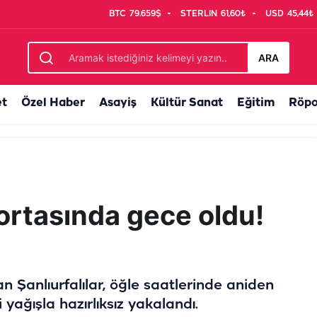
BTC
79.659$
STERLIN
61,60₺
USD
45,44₺
ARA
et
Özel Haber
Asayiş
Kültür Sanat
Eğitim
Röpo
ortasında gece oldu!
 Şanlıurfalılar, öğle saatlerinde aniden
yağışla hazırlıksız yakalandı.