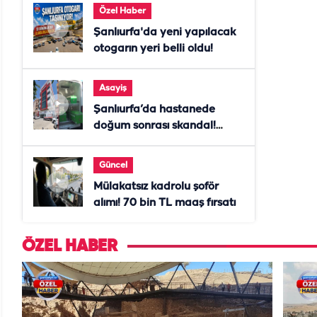
Özel Haber
Şanlıurfa'da yeni yapılacak
otogarın yeri belli oldu!
Asayiş
Şanlıurfa’da hastanede
doğum sonrası skandal!
Anne öldü, doktor tutuklandı
Güncel
Mülakatsız kadrolu şoför
alımı! 70 bin TL maaş fırsatı
ÖZEL HABER