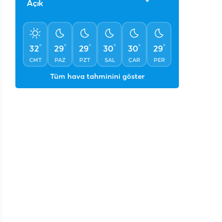
°
31
Açık
°
°
°
°
°
°
32
29
29
30
30
29
CMT
PAZ
PZT
SAL
ÇAR
PER
Tüm hava tahminini göster