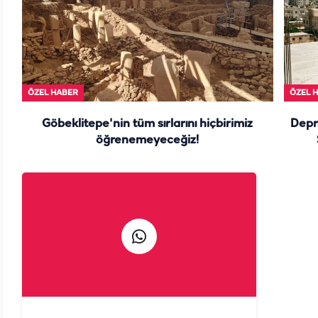
ÖZEL HABER
ÖZEL 
Göbeklitepe'nin tüm sırlarını hiçbirimiz
Depr
öğrenemeyeceğiz!