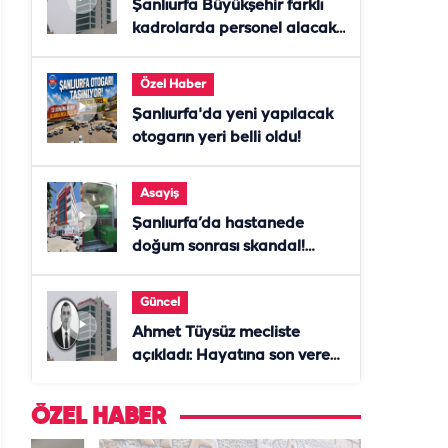
Şanlıurfa Büyükşehir farklı
kadrolarda personel alacak!
Başvurular başladı
Özel Haber
Şanlıurfa'da yeni yapılacak
otogarın yeri belli oldu!
Asayiş
Şanlıurfa’da hastanede
doğum sonrası skandal!
Anne öldü, doktor tutuklandı
Güncel
Ahmet Tüysüz mecliste
açıkladı: Hayatına son veren
daire başkanı "İsteselerdi
ölmezdim" notunu bıraktı
ÖZEL HABER