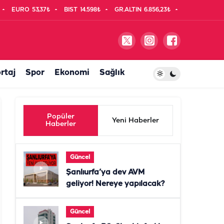
EURO
53,37₺
BIST
14.598₺
GR.ALTIN
6.856,23₺
rtaj
Spor
Ekonomi
Sağlık
Popüler
Yeni Haberler
Haberler
Güncel
Şanlıurfa’ya dev AVM
geliyor! Nereye yapılacak?
Güncel