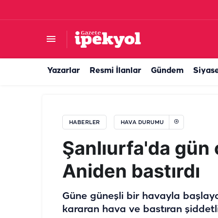
Şanlıurfa’nın kavrulacak ilçesi belli oldu!
Yazarlar
Resmi İlanlar
Gündem
Siyas
HABERLER
HAVA DURUMU
Şanlıurfa'da gün 
Aniden bastırdı
Güne güneşli bir havayla başlayan
kararan hava ve bastıran şiddetli 