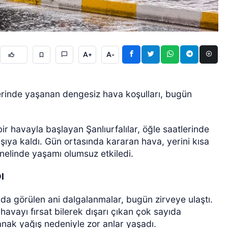
A+
A-
rinde yaşanan dengesiz hava koşulları, bugün
GÜNCEL
r havayla başlayan Şanlıurfalılar, öğle saatlerinde
şıya kaldı. Gün ortasında kararan hava, yerini kısa
enelinde yaşamı olumsuz etkiledi.
I
da görülen ani dalgalanmalar, bugün zirveye ulaştı.
avayı fırsat bilerek dışarı çıkan çok sayıda
anak yağış nedeniyle zor anlar yaşadı.