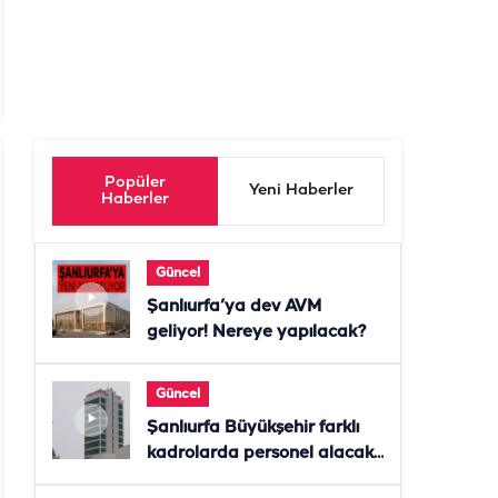
Popüler
Yeni Haberler
Haberler
Güncel
Şanlıurfa’ya dev AVM
geliyor! Nereye yapılacak?
Güncel
Şanlıurfa Büyükşehir farklı
kadrolarda personel alacak!
Başvurular başladı