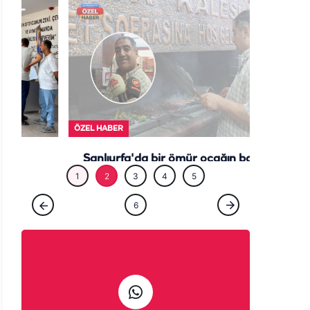
ÖZEL HABE
ÖZEL HABER
Şanlıurfa'da bir ömür ocağın başında:
Çıraklığını yapmadığın işin ustalığını
yapamazsın
1
2
3
4
5
6