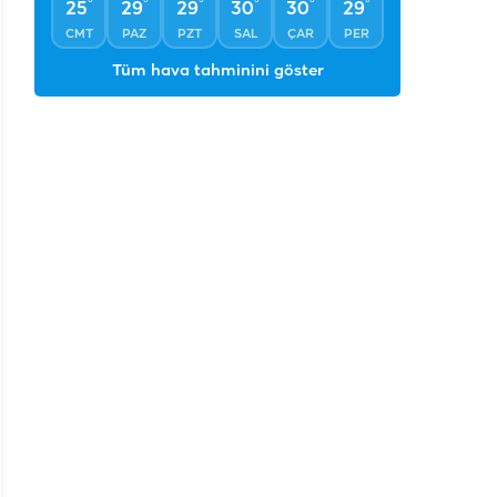
°
°
°
°
°
°
25
29
29
30
30
29
CMT
PAZ
PZT
SAL
ÇAR
PER
Tüm hava tahminini göster