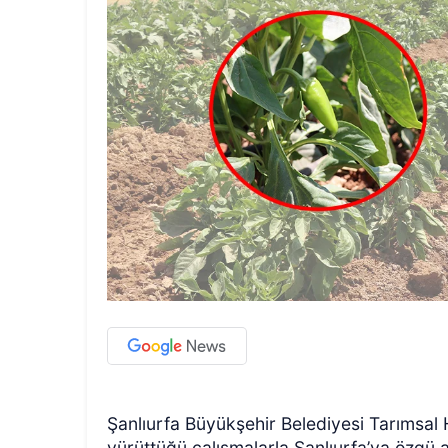
Şanlıurfa Büyükşehir Belediyesi Tarımsal 
yürüttüğü çalışmalarla Şanlıurfa’ya özgü 