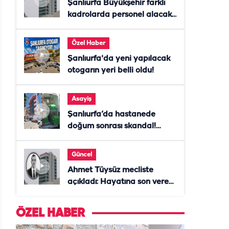
Şanlıurfa Büyükşehir farklı
kadrolarda personel alacak!
Başvurular başladı
Özel Haber
Şanlıurfa'da yeni yapılacak
otogarın yeri belli oldu!
Asayiş
Şanlıurfa’da hastanede
doğum sonrası skandal!
Anne öldü, doktor tutuklandı
Güncel
Ahmet Tüysüz mecliste
açıkladı: Hayatına son veren
daire başkanı "İsteselerdi
ölmezdim" notunu bıraktı
ÖZEL HABER