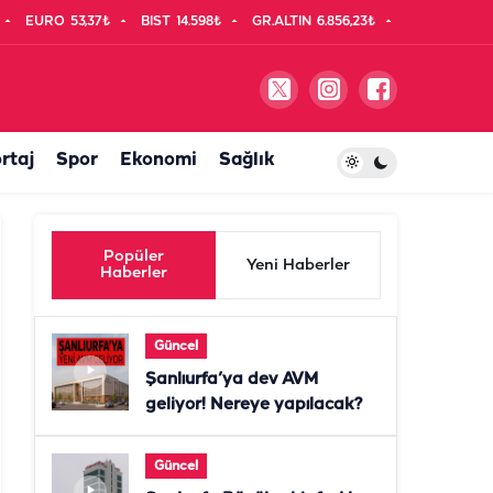
EURO
53,37₺
BIST
14.598₺
GR.ALTIN
6.856,23₺
rtaj
Spor
Ekonomi
Sağlık
Popüler
Yeni Haberler
Haberler
Güncel
Şanlıurfa’ya dev AVM
geliyor! Nereye yapılacak?
Güncel