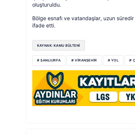
oluşturuldu.
Bölge esnafı ve vatandaşlar, uzun süredi
ifade etti.
KAYNAK: KAMU BÜLTENİ
# ŞANLIURFA
# VİRANŞEHİR
# YOL
# 