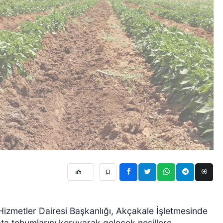
Hizmetler Dairesi Başkanlığı, Akçakale İşletmesinde
ata tohumlarını koruyarak gelecek nesillere