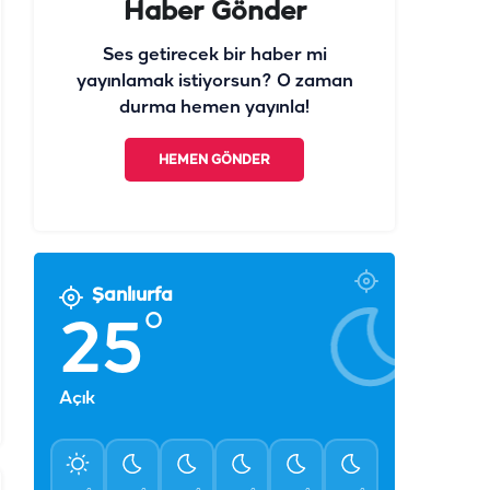
Haber Gönder
Ses getirecek bir haber mi
yayınlamak istiyorsun? O zaman
durma hemen yayınla!
HEMEN GÖNDER
Şanlıurfa
°
25
Açık