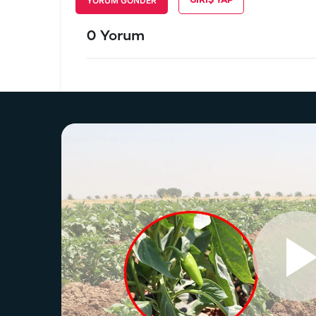
YORUM GÖNDER
GIRIŞ YAP
0 Yorum