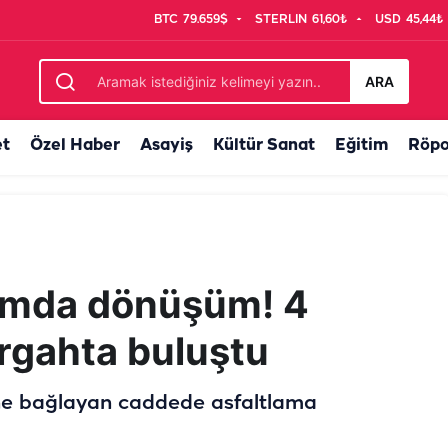
BTC
79.659$
STERLIN
61,60₺
USD
45,44₺
ı
ARA
et
Özel Haber
Asayiş
Kültür Sanat
Eğitim
Röpo
şımda dönüşüm! 4
rgahta buluştu
rine bağlayan caddede asfaltlama