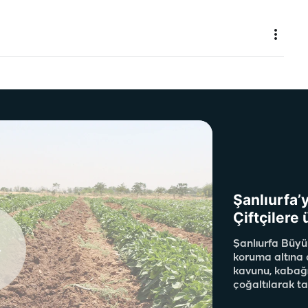
Şanlıurfa’
Çiftçilere 
Şanlıurfa Büyü
koruma altına 
kavunu, kabağı 
çoğaltılarak ta