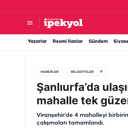
Harran’da 15 Temmuz ruhu meydanda yaşatıld
Yazarlar
Resmi İlanlar
Gündem
Siyas
HABERLER
BELEDIYELER
Şanlıurfa’da ula
mahalle tek güze
Viranşehir’de 4 mahalleyi birbi
çalışmaları tamamlandı.