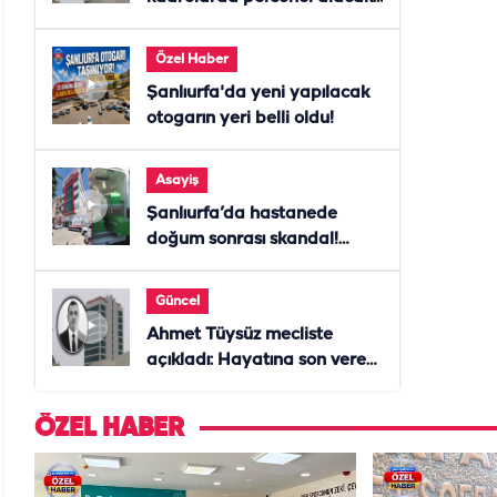
Başvurular başladı
Özel Haber
Şanlıurfa'da yeni yapılacak
otogarın yeri belli oldu!
Asayiş
Şanlıurfa’da hastanede
doğum sonrası skandal!
Anne öldü, doktor tutuklandı
Güncel
Ahmet Tüysüz mecliste
açıkladı: Hayatına son veren
daire başkanı "İsteselerdi
ölmezdim" notunu bıraktı
ÖZEL HABER