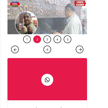
ÖZEL HABE
1
2
3
4
5
ÖZEL HABER
6
Şanlıurfa'da bir ömür ocağın başında:
Çıraklığını yapmadığın işin ustalığını
yapamazsın