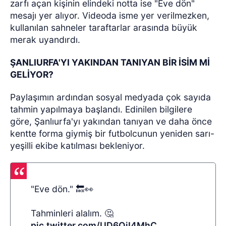
zarfı açan kişinin elindeki notta ise "Eve dön"
mesajı yer alıyor. Videoda isme yer verilmezken,
kullanılan sahneler taraftarlar arasında büyük
merak uyandırdı.
ŞANLIURFA'YI YAKINDAN TANIYAN BİR İSİM Mİ
GELİYOR?
Paylaşımın ardından sosyal medyada çok sayıda
tahmin yapılmaya başlandı. Edinilen bilgilere
göre, Şanlıurfa'yı yakından tanıyan ve daha önce
kentte forma giymiş bir futbolcunun yeniden sarı-
yeşilli ekibe katılması bekleniyor.
"Eve dön." 🔙👀
Tahminleri alalım. 🤔
pic.twitter.com/UD6QjI4MhC