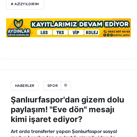
# AZIZYILDIRIM
HABERLER
SPOR
Şanlıurfaspor'dan gizem dolu
paylaşım! "Eve dön" mesajı
kimi işaret ediyor?
Art arda transferler yapan Şanlıurfaspor sosyal