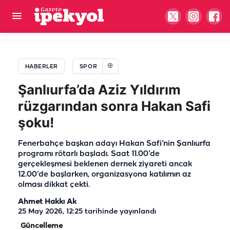
Şanlıurfaspor'dan gizem dolu paylaşım! "Eve dön"
mesajı kimi işaret ediyor?
HABERLER
SPOR
Şanlıurfa’da Aziz Yıldırım
rüzgarından sonra Hakan Safi
şoku!
Fenerbahçe başkan adayı Hakan Safi’nin Şanlıurfa
programı rötarlı başladı. Saat 11.00’de
gerçekleşmesi beklenen dernek ziyareti ancak
12.00’de başlarken, organizasyona katılımın az
olması dikkat çekti.
Ahmet Hakkı Ak
25 May 2026, 12:25
tarihinde yayınlandı
Güncelleme