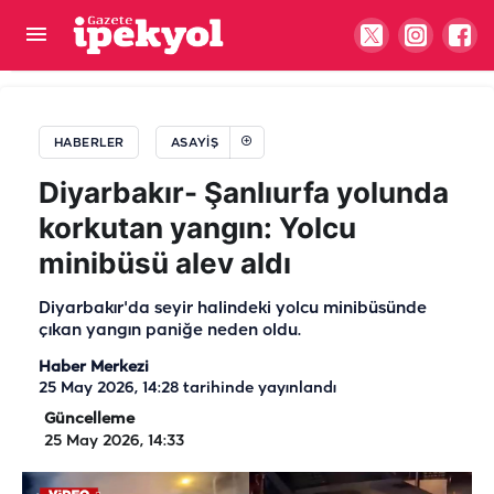
Şanlıurfa’da husumetlilerin hedefi hastane
bahçesi oldu: 1’i kız çocuğu 2 yaralı
HABERLER
ASAYIŞ
Diyarbakır- Şanlıurfa yolunda
korkutan yangın: Yolcu
minibüsü alev aldı
Diyarbakır'da seyir halindeki yolcu minibüsünde
çıkan yangın paniğe neden oldu.
Haber Merkezi
25 May 2026, 14:28
tarihinde yayınlandı
Güncelleme
25 May 2026, 14:33