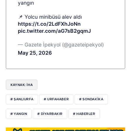
yangın
📌 Yolcu minibüsü alev aldı
https://t.co/2LdFXhJoNn
pic.twitter.com/aG7sB2gqmJ
— Gazete İpekyol (@gazeteipekyol)
May 25, 2026
KAYNAK: İHA
# ŞANLIURFA
# URFAHABER
# SONDAKIKA
# YANGIN
# DIYARBAKIR
# HABERLER