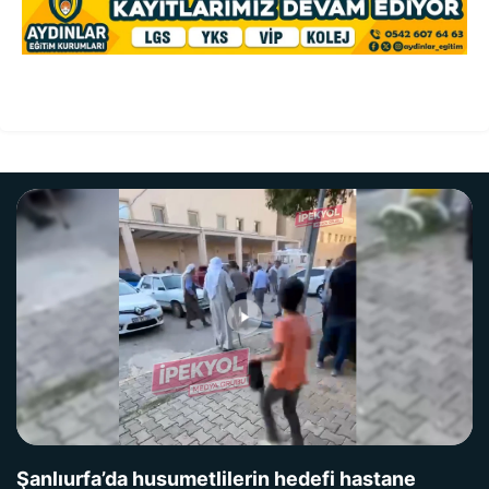
Şanlıurfa’da husumetlilerin hedefi hastane