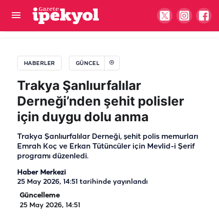
Şanlıurfa’da Kur’an kursu öğrencilerine
polislerden sürpriz hediye
HABERLER
GÜNCEL
Trakya Şanlıurfalılar
Derneği’nden şehit polisler
için duygu dolu anma
Trakya Şanlıurfalılar Derneği, şehit polis memurları
Emrah Koç ve Erkan Tütüncüler için Mevlid-i Şerif
programı düzenledi.
Haber Merkezi
25 May 2026, 14:51
tarihinde yayınlandı
Güncelleme
25 May 2026, 14:51