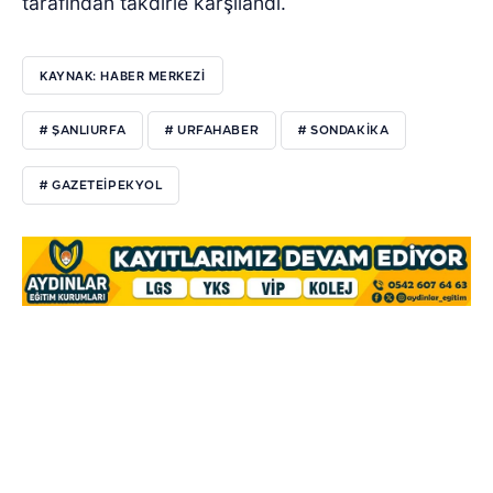
tarafından takdirle karşılandı.
KAYNAK: HABER MERKEZI
# ŞANLIURFA
# URFAHABER
# SONDAKIKA
# GAZETEIPEKYOL