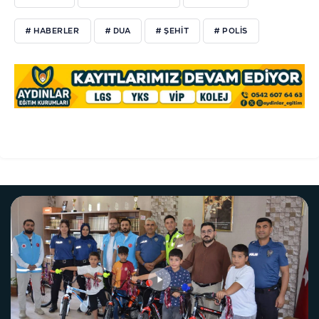
# HABERLER
# DUA
# ŞEHIT
# POLIS