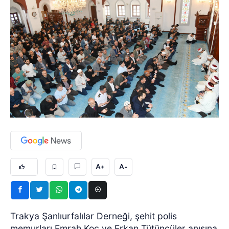
A+
A-
Trakya Şanlıurfalılar Derneği, şehit polis
memurları Emrah Koç ve Erkan Tütüncüler anısına