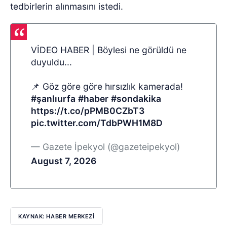
tedbirlerin alınmasını istedi.
VİDEO HABER | Böylesi ne görüldü ne
duyuldu...
📌 Göz göre göre hırsızlık kamerada!
#şanlıurfa
#haber
#sondakika
https://t.co/pPMB0CZbT3
pic.twitter.com/TdbPWH1M8D
— Gazete İpekyol (@gazeteipekyol)
August 7, 2026
KAYNAK: HABER MERKEZI