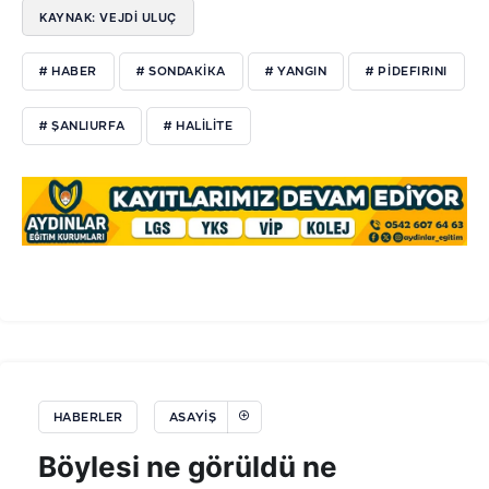
KAYNAK: VEJDI ULUÇ
# HABER
# SONDAKIKA
# YANGIN
# PIDEFIRINI
# ŞANLIURFA
# HALILITE
HABERLER
ASAYIŞ
Böylesi ne görüldü ne