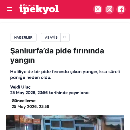
Böylesi ne görüldü ne duyuldu... Göz göre göre
hırsızlık kamerada!
HABERLER
ASAYIŞ
Şanlıurfa’da pide fırınında
yangın
Haliliye'de bir pide fırınında çıkan yangın, kısa süreli
paniğe neden oldu.
Vejdi Uluç
25 May 2026, 23:56
tarihinde yayınlandı
Güncelleme
25 May 2026, 23:56