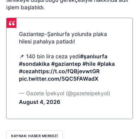
işlem başlatıldı.
Gaziantep-Şanlıurfa yolunda plaka
hilesi pahalıya patladı!
📌 140 bin lira ceza yedi
#şanlıurfa
#sondakika
#gaziantep
#hile
#plaka
#ceza
https://t.co/fQBjevwtGR
pic.twitter.com/5QC5FAWadX
— Gazete İpekyol (@gazeteipekyol)
August 4, 2026
KAYNAK: HABER MERKEZİ