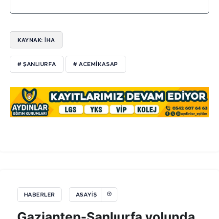
KAYNAK: İHA
# ŞANLIURFA
# ACEMİKASAP
HABERLER
ASAYIŞ
Gaziantep-Şanlıurfa yolunda