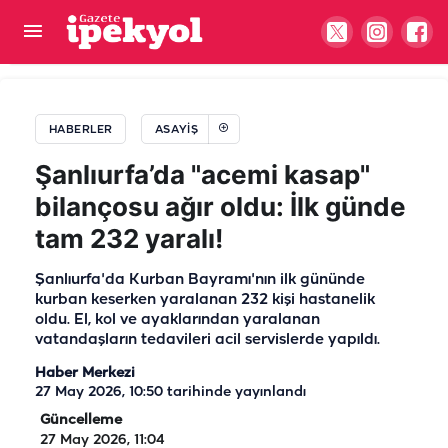
Gaziantep-Şanlıurfa yolunda plaka hilesi pahalıya
patladı! 140 bin lira ceza yedi
HABERLER
ASAYIŞ
Şanlıurfa’da "acemi kasap"
bilançosu ağır oldu: İlk günde
tam 232 yaralı!
Şanlıurfa'da Kurban Bayramı'nın ilk gününde
kurban keserken yaralanan 232 kişi hastanelik
oldu. El, kol ve ayaklarından yaralanan
vatandaşların tedavileri acil servislerde yapıldı.
Haber Merkezi
27 May 2026, 10:50
tarihinde yayınlandı
Güncelleme
27 May 2026, 11:04