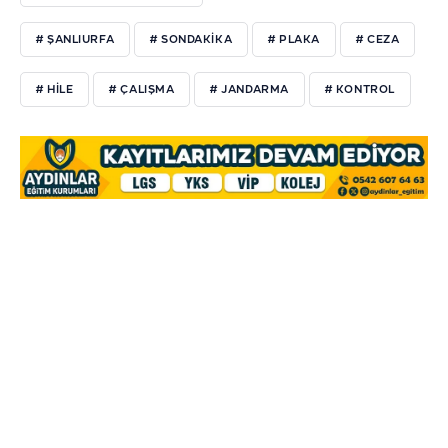
# ŞANLIURFA
# SONDAKIKA
# PLAKA
# CEZA
# HILE
# ÇALIŞMA
# JANDARMA
# KONTROL