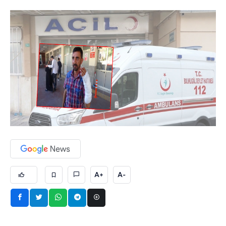
A+
A-