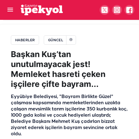
Şanlıurfa’da 10 yıl hapis cezası ile aranıyordu:
Yakayı ele verdi
HABERLER
GÜNCEL
Başkan Kuş’tan
unutulmayacak jest!
Memleket hasreti çeken
işçilere çifte bayram...
Eyyübiye Belediyesi, "Bayram Birlikte Güzel"
çalışması kapsamında memleketlerinden uzakta
çalışan mevsimlik tarım işçilerine 350 kurbanlık koç,
1000 gıda kolisi ve çocuk hediyeleri ulaştırdı;
Belediye Başkanı Mehmet Kuş çadırları bizzat
ziyaret ederek işçilerin bayram sevincine ortak
oldu.