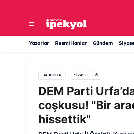
YENİ Parti yarın ilk grup toplantısını gerçekleş
Yazarlar
Resmi İlanlar
Gündem
Siyas
HABERLER
SIYASET
DEM Parti Urfa’
coşkusu! "Bir ar
hissettik"