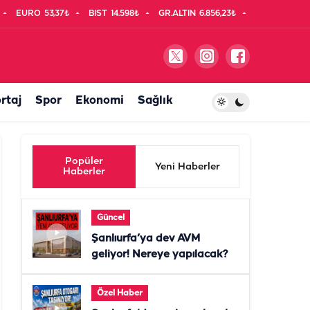
EURO
53,37₺
BIST
14.598₺
GR.ALTIN
6.856,23₺
rtaj
Spor
Ekonomi
Sağlık
Popüler
Yeni Haberler
Haberler
Güncel
Şanlıurfa’ya dev AVM
geliyor! Nereye yapılacak?
Özel Haber