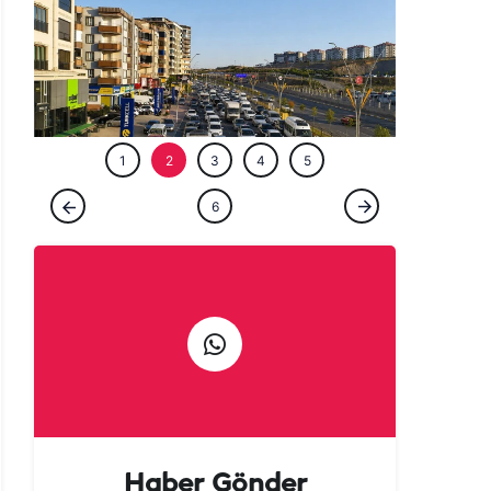
ÖZEL HABE
1
2
3
4
5
ÖZEL HABER
6
Şanlıurfalılar şehri terk etti! Kaçan kaçana
Haber Gönder