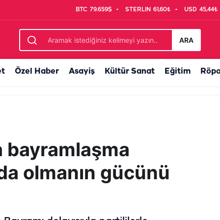
BTC
79.659$
STERLIN
61,60₺
USD
45,44₺
tirecek
ARA
et
Özel Haber
Asayiş
Kültür Sanat
Eğitim
Röpo
da bayramlaşma
ada olmanın gücünü