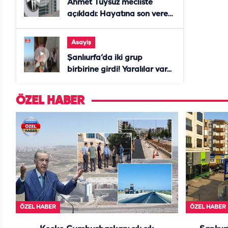
Ahmet Tüysüz mecliste
açıkladı: Hayatına son veren
daire başkanı "İsteselerdi
ölmezdim" notunu bıraktı
Asayiş
Şanlıurfa’da iki grup
birbirine girdi! Yaralılar var...
ÖZEL HABER
ÖZEL HABER
ÖZEL HABER