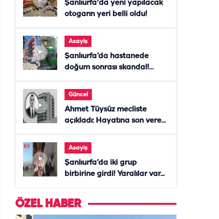
Şanlıurfa'da yeni yapılacak
otogarın yeri belli oldu!
Asayiş
Şanlıurfa’da hastanede
doğum sonrası skandal!
Anne öldü, doktor tutuklandı
Güncel
Ahmet Tüysüz mecliste
açıkladı: Hayatına son veren
daire başkanı "İsteselerdi
ölmezdim" notunu bıraktı
Asayiş
Şanlıurfa’da iki grup
birbirine girdi! Yaralılar var...
ÖZEL HABER