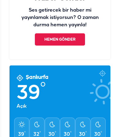
Ses getirecek bir haber mi
yayınlamak istiyorsun? O zaman
durma hemen yayınla!
HEMEN GÖNDER
Şanlıurfa
°
39
Açık
°
°
°
°
°
°
39
32
30
30
30
30