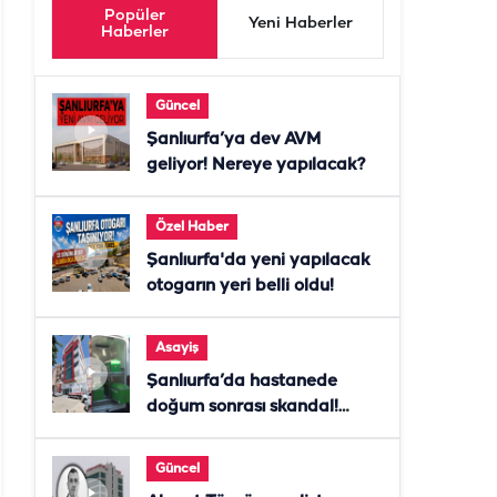
Popüler
Yeni Haberler
Haberler
Güncel
Şanlıurfa’ya dev AVM
geliyor! Nereye yapılacak?
Özel Haber
Şanlıurfa'da yeni yapılacak
otogarın yeri belli oldu!
Asayiş
Şanlıurfa’da hastanede
doğum sonrası skandal!
Anne öldü, doktor tutuklandı
Güncel