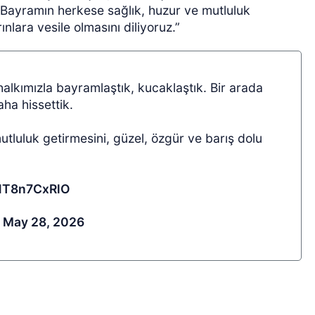
. Bayramın herkese sağlık, huzur ve mutluluk
ınlara vesile olmasını diliyoruz.”
alkımızla bayramlaştık, kucaklaştık. Bir arada
aha hissettik.
tluluk getirmesini, güzel, özgür ve barış dolu
/1T8n7CxRlO
)
May 28, 2026