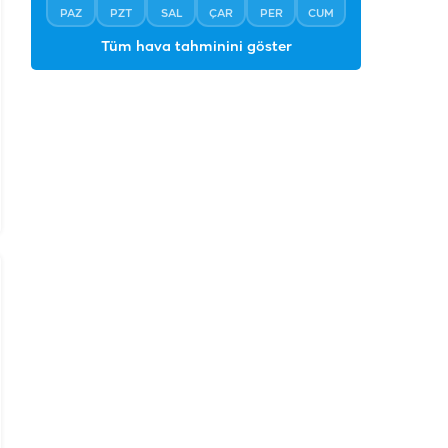
PAZ
PZT
SAL
ÇAR
PER
CUM
Tüm hava tahminini göster