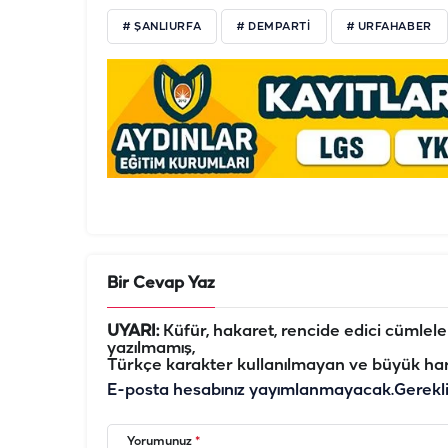
# ŞANLIURFA
# DEMPARTI
# URFAHABER
Bir Cevap Yaz
UYARI:
Küfür, hakaret, rencide edici cümleler 
yazılmamış,
Türkçe karakter kullanılmayan ve büyük har
E-posta hesabınız yayımlanmayacak.
Gerekl
Yorumunuz
*