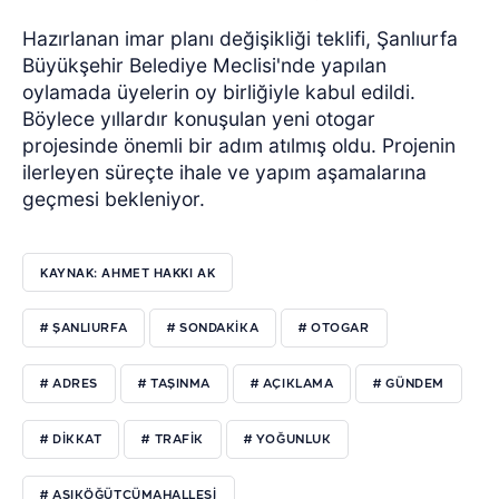
Hazırlanan imar planı değişikliği teklifi, Şanlıurfa
Büyükşehir Belediye Meclisi'nde yapılan
oylamada üyelerin oy birliğiyle kabul edildi.
Böylece yıllardır konuşulan yeni otogar
projesinde önemli bir adım atılmış oldu. Projenin
ilerleyen süreçte ihale ve yapım aşamalarına
geçmesi bekleniyor.
KAYNAK: AHMET HAKKI AK
# ŞANLIURFA
# SONDAKIKA
# OTOGAR
# ADRES
# TAŞINMA
# AÇIKLAMA
# GÜNDEM
# DIKKAT
# TRAFIK
# YOĞUNLUK
# AŞIKÖĞÜTÇÜMAHALLESI