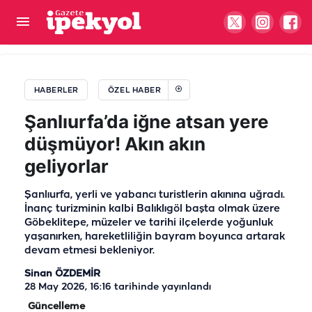
Şanlıurfa'da yeni yapılacak otogarın yeri belli
oldu!
HABERLER
ÖZEL HABER
Şanlıurfa’da iğne atsan yere
düşmüyor! Akın akın
geliyorlar
Şanlıurfa, yerli ve yabancı turistlerin akınına uğradı.
İnanç turizminin kalbi Balıklıgöl başta olmak üzere
Göbeklitepe, müzeler ve tarihi ilçelerde yoğunluk
yaşanırken, hareketliliğin bayram boyunca artarak
devam etmesi bekleniyor.
Sinan ÖZDEMİR
28 May 2026, 16:16
tarihinde yayınlandı
Güncelleme