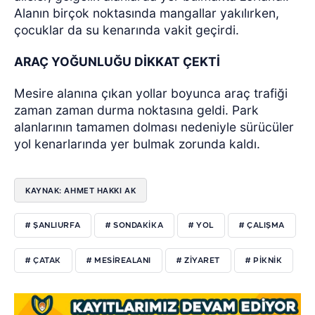
Alanın birçok noktasında mangallar yakılırken,
çocuklar da su kenarında vakit geçirdi.
ARAÇ YOĞUNLUĞU DİKKAT ÇEKTİ
Mesire alanına çıkan yollar boyunca araç trafiği
zaman zaman durma noktasına geldi. Park
alanlarının tamamen dolması nedeniyle sürücüler
yol kenarlarında yer bulmak zorunda kaldı.
KAYNAK: AHMET HAKKI AK
# ŞANLIURFA
# SONDAKIKA
# YOL
# ÇALIŞMA
# ÇATAK
# MESIREALANI
# ZIYARET
# PIKNIK