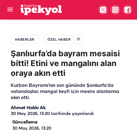
Türkiye ve Avrupa dereceleri aldı! Şanlıurfalı
sporcunun yeni hedefi dünya şampiyonluğu
HABERLER
ÖZEL HABER
Şanlıurfa’da bayram mesaisi
bitti! Etini ve mangalını alan
oraya akın etti
Kurban Bayramı’nın son gününde Şanlıurfa’da
vatandaşlar, mangal keyfi için mesire alanlarına
akın etti.
Ahmet Hakkı Ak
30 May 2026, 13:20
tarihinde yayınlandı
Güncelleme
30 May 2026, 13:20