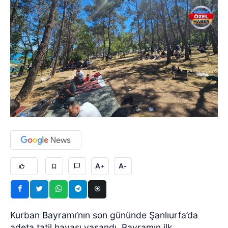
A+
A-
Kurban Bayramı’nın son gününde Şanlıurfa’da
adeta tatil havası yaşandı. Bayramın ilk