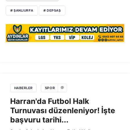
# ŞANLIURFA
# DEPSAŞ
HABERLER
SPOR
Harran'da Futbol Halk
Turnuvası düzenleniyor! İşte
başvuru tarihi...