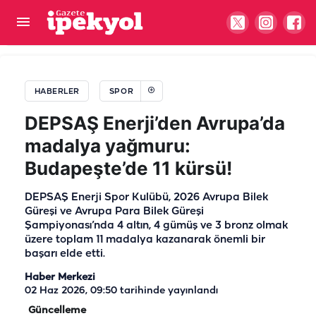
Harran'da Futbol Halk Turnuvası düzenleniyor!
İşte başvuru tarihi...
HABERLER
SPOR
DEPSAŞ Enerji’den Avrupa’da
madalya yağmuru:
Budapeşte’de 11 kürsü!
DEPSAŞ Enerji Spor Kulübü, 2026 Avrupa Bilek
Güreşi ve Avrupa Para Bilek Güreşi
Şampiyonası’nda 4 altın, 4 gümüş ve 3 bronz olmak
üzere toplam 11 madalya kazanarak önemli bir
başarı elde etti.
Haber Merkezi
02 Haz 2026, 09:50
tarihinde yayınlandı
Güncelleme