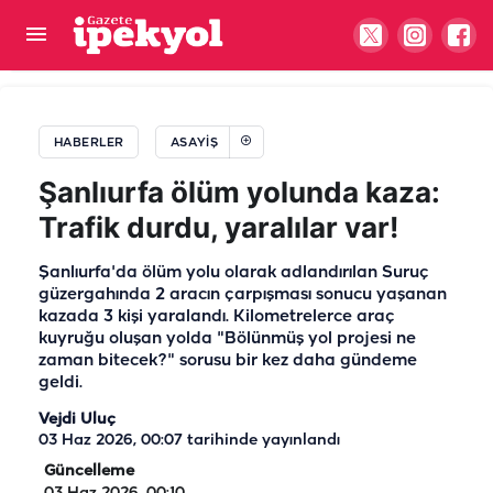
Şanlıurfa'da park halindeki araca çarpıp arkasına
bakmadan kaçtı!
HABERLER
ASAYIŞ
Şanlıurfa ölüm yolunda kaza:
Trafik durdu, yaralılar var!
Şanlıurfa'da ölüm yolu olarak adlandırılan Suruç
güzergahında 2 aracın çarpışması sonucu yaşanan
kazada 3 kişi yaralandı. Kilometrelerce araç
kuyruğu oluşan yolda "Bölünmüş yol projesi ne
zaman bitecek?" sorusu bir kez daha gündeme
geldi.
Vejdi Uluç
03 Haz 2026, 00:07
tarihinde yayınlandı
Güncelleme