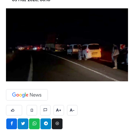
03 Haz 2026, 00:10
A+
A-