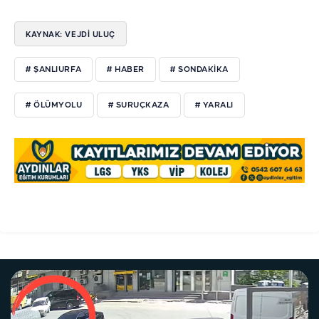
KAYNAK: VEJDI ULUÇ
# ŞANLIURFA
# HABER
# SONDAKİKA
# ÖLÜMYOLU
# SURUÇKAZA
# YARALI