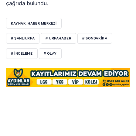
çağrıda bulundu.
KAYNAK: HABER MERKEZI
# ŞANLIURFA
# URFAHABER
# SONDAKİKA
# İNCELEME
# OLAY