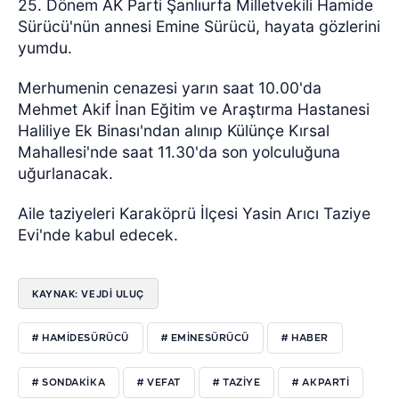
25. Dönem AK Parti Şanlıurfa Milletvekili Hamide
Sürücü'nün annesi Emine Sürücü, hayata gözlerini
yumdu.
Merhumenin cenazesi yarın saat 10.00'da
Mehmet Akif İnan Eğitim ve Araştırma Hastanesi
Haliliye Ek Binası'ndan alınıp Külünçe Kırsal
Mahallesi'nde saat 11.30'da son yolculuğuna
uğurlanacak.
Aile taziyeleri Karaköprü İlçesi Yasin Arıcı Taziye
Evi'nde kabul edecek.
KAYNAK: VEJDI ULUÇ
# HAMIDESÜRÜCÜ
# EMINESÜRÜCÜ
# HABER
# SONDAKIKA
# VEFAT
# TAZIYE
# AKPARTI