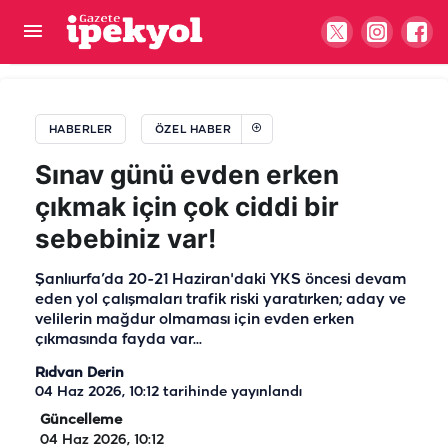
Şanlıurfa'da yolları perişan eden mikserler… Bir
kez daha kaza getirdi
HABERLER
ÖZEL HABER
Sınav günü evden erken
çıkmak için çok ciddi bir
sebebiniz var!
Şanlıurfa’da 20-21 Haziran'daki YKS öncesi devam
eden yol çalışmaları trafik riski yaratırken; aday ve
velilerin mağdur olmaması için evden erken
çıkmasında fayda var...
Rıdvan Derin
04 Haz 2026, 10:12
tarihinde yayınlandı
Güncelleme
04 Haz 2026, 10:12