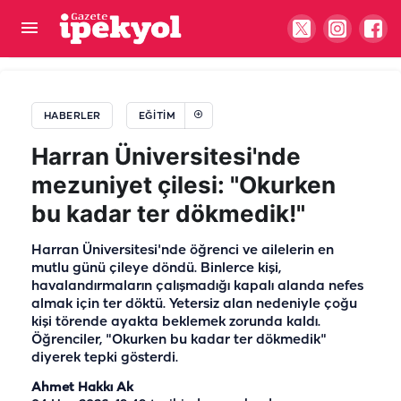
Şanlıurfa'ya atandı... Ağrı'da devir teslim töreni
HABERLER
EĞITIM
Harran Üniversitesi'nde
mezuniyet çilesi: "Okurken
bu kadar ter dökmedik!"
Harran Üniversitesi'nde öğrenci ve ailelerin en
mutlu günü çileye döndü. Binlerce kişi,
havalandırmaların çalışmadığı kapalı alanda nefes
almak için ter döktü. Yetersiz alan nedeniyle çoğu
kişi törende ayakta beklemek zorunda kaldı.
Öğrenciler, "Okurken bu kadar ter dökmedik"
diyerek tepki gösterdi.
Ahmet Hakkı Ak