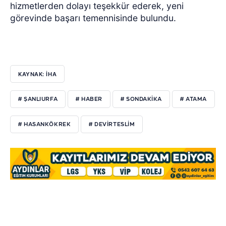
hizmetlerden dolayı teşekkür ederek, yeni
görevinde başarı temennisinde bulundu.
KAYNAK: İHA
# ŞANLIURFA
# HABER
# SONDAKIKA
# ATAMA
# HASANKÖKREK
# DEVIRTESLIM