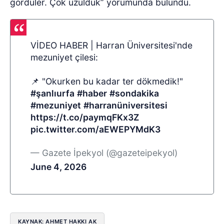
gördüler. Çok üzüldük” yorumunda bulundu.
VİDEO HABER | Harran Üniversitesi'nde
mezuniyet çilesi:
📌 "Okurken bu kadar ter dökmedik!"
#şanlıurfa
#haber
#sondakika
#mezuniyet
#harranüniversitesi
https://t.co/paymqFKx3Z
pic.twitter.com/aEWEPYMdK3
— Gazete İpekyol (@gazeteipekyol)
June 4, 2026
KAYNAK: AHMET HAKKI AK