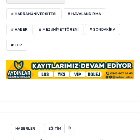
# HARRANÜNIVERSITESI
# HAVALANDIRMA
# HABER
# MEZUNIYETTÖRENI
# SONDAKIKA
# TER
HABERLER
EĞITIM