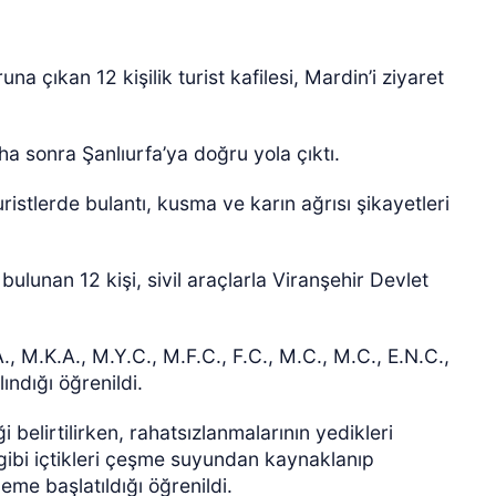
a çıkan 12 kişilik turist kafilesi, Mardin’i ziyaret
a sonra Şanlıurfa’ya doğru yola çıktı.
turistlerde bulantı, kusma ve karın ağrısı şikayetleri
bulunan 12 kişi, sivil araçlarla Viranşehir Devlet
., M.K.A., M.Y.C., M.F.C., F.C., M.C., M.C., E.N.C.,
ındığı öğrenildi.
i belirtilirken, rahatsızlanmalarının yedikleri
gibi içtikleri çeşme suyundan kaynaklanıp
eme başlatıldığı öğrenildi.