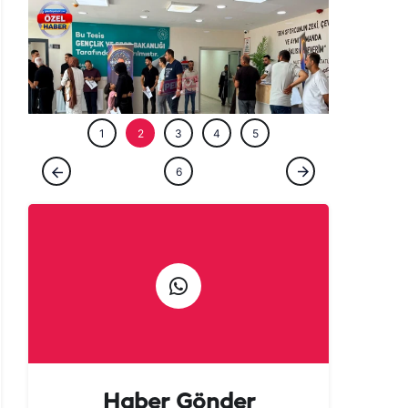
ÖZEL HABE
1
2
3
4
5
GÜNCEL
6
Şanlıurfa’da ‘Milyoner’ olmak isteyenler
akın etti!
Haber Gönder