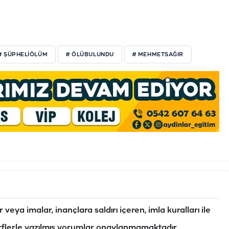
# ŞÜPHELIÖLÜM
# ÖLÜBULUNDU
# MEHMETSAĞIR
veya imalar, inançlara saldırı içeren, imla kuralları ile
flerle yazılmış yorumlar onaylanmamaktadır.