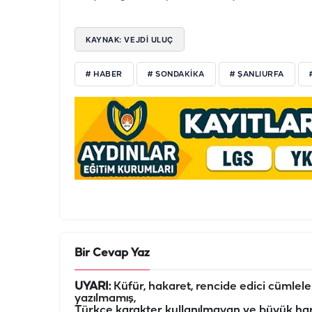
KAYNAK: VEJDI ULUÇ
# HABER
# SONDAKIKA
# ŞANLIURFA
Bir Cevap Yaz
UYARI:
Küfür, hakaret, rencide edici cümleler 
yazılmamış,
Türkçe karakter kullanılmayan ve büyük har