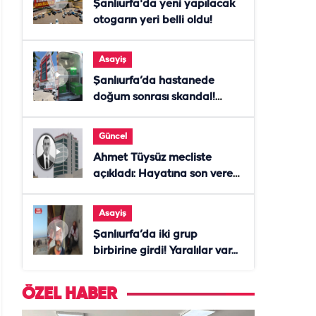
Şanlıurfa'da yeni yapılacak
otogarın yeri belli oldu!
Asayiş
Şanlıurfa’da hastanede
doğum sonrası skandal!
Anne öldü, doktor tutuklandı
Güncel
Ahmet Tüysüz mecliste
açıkladı: Hayatına son veren
daire başkanı "İsteselerdi
ölmezdim" notunu bıraktı
Asayiş
Şanlıurfa’da iki grup
birbirine girdi! Yaralılar var...
ÖZEL HABER