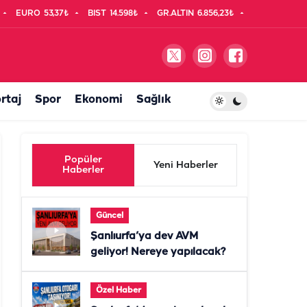
EURO
53,37₺
BIST
14.598₺
GR.ALTIN
6.856,23₺
rtaj
Spor
Ekonomi
Sağlık
Popüler
Yeni Haberler
Haberler
Güncel
Şanlıurfa’ya dev AVM
geliyor! Nereye yapılacak?
Özel Haber