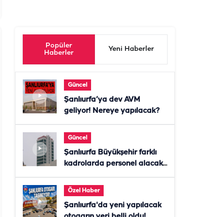
Popüler
Yeni Haberler
Haberler
Güncel
Şanlıurfa’ya dev AVM
geliyor! Nereye yapılacak?
Güncel
Şanlıurfa Büyükşehir farklı
kadrolarda personel alacak!
Başvurular başladı
Özel Haber
Şanlıurfa'da yeni yapılacak
otogarın yeri belli oldu!