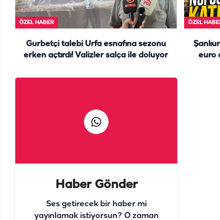
ÖZEL HABER
ÖZEL HABE
Gurbetçi talebi Urfa esnafına sezonu
Şanlıur
erken açtırdı! Valizler salça ile doluyor
euro 
Haber Gönder
Ses getirecek bir haber mi
yayınlamak istiyorsun? O zaman