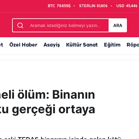
BTC
79.659$
STERLIN
61,60₺
USD
45,44₺
 tedavi altına alındı
ARA
et
Özel Haber
Asayiş
Kültür Sanat
Eğitim
Röpo
eli ölüm: Binanın
ku gerçeği ortaya