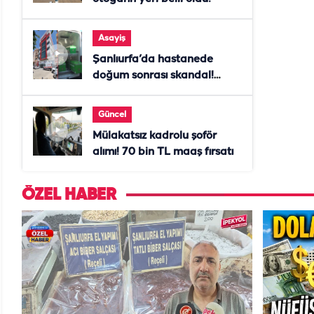
Asayiş
Şanlıurfa’da hastanede
doğum sonrası skandal!
Anne öldü, doktor tutuklandı
Güncel
Mülakatsız kadrolu şoför
alımı! 70 bin TL maaş fırsatı
ÖZEL HABER