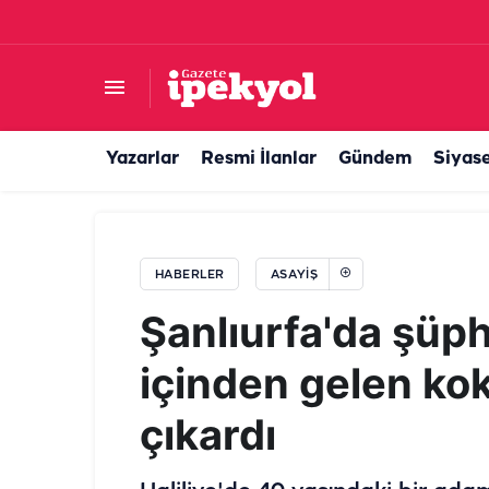
Tur gezisi hastanede bitti: 12 turist Şanlıurfa’da
Yazarlar
Resmi İlanlar
Gündem
Siyas
HABERLER
ASAYIŞ
Şanlıurfa'da şüph
içinden gelen ko
çıkardı