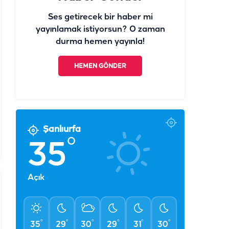
Ses getirecek bir haber mi
yayınlamak istiyorsun? O zaman
durma hemen yayınla!
HEMEN GÖNDER
Şanlıurfa
°
35
Açık
°
°
°
°
°
°
35
29
30
29
31
30