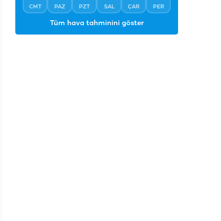
CMT
PAZ
PZT
SAL
ÇAR
PER
Tüm hava tahminini göster