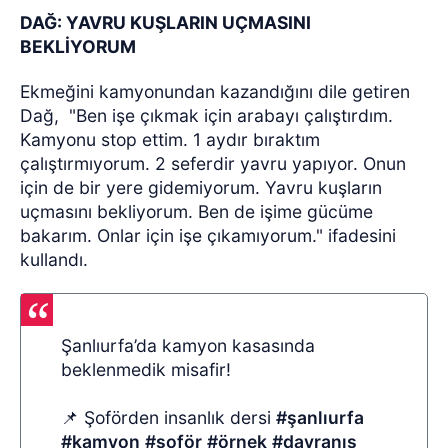
DAĞ: YAVRU KUŞLARIN UÇMASINI
BEKLİYORUM
Ekmeğini kamyonundan kazandığını dile getiren
Dağ,
"Ben işe çıkmak için arabayı çalıştırdım.
Kamyonu stop ettim. 1 aydır bıraktım
çalıştırmıyorum. 2 seferdir yavru yapıyor. Onun
için de bir yere gidemiyorum. Yavru kuşların
uçmasını bekliyorum. Ben de işime gücüme
bakarım. Onlar için işe çıkamıyorum." ifadesini
kullandı.
Şanlıurfa’da kamyon kasasında
beklenmedik misafir!
📌 Şoförden insanlık dersi
#şanlıurfa
#kamyon
#şoför
#örnek
#davranış