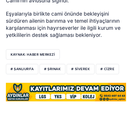
Camii’nin avlusuna sığındı.
Eşyalarıyla birlikte cami önünde bekleyişini
sürdüren ailenin barınma ve temel ihtiyaçlarının
karşılanması için hayırseverler ile ilgili kurum ve
yetkililerin destek sağlaması bekleniyor.
KAYNAK: HABER MERKEZİ
# ŞANLIURFA
# ŞRINAK
# SIVEREK
# CIZRE