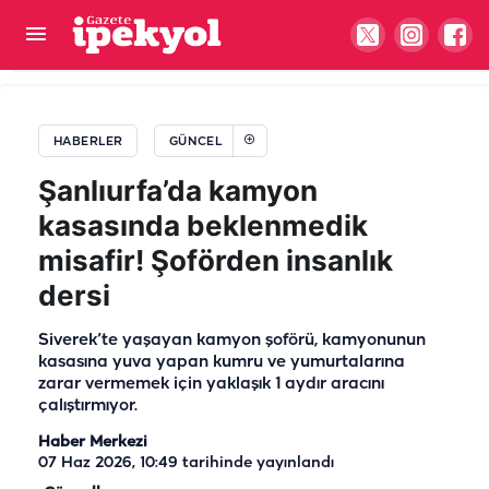
Şanlıurfa'nın da yer aldığı 85,8 milyon euroluk dev
proje için kritik toplantı
HABERLER
GÜNCEL
Şanlıurfa’da kamyon
kasasında beklenmedik
misafir! Şoförden insanlık
dersi
Siverek’te yaşayan kamyon şoförü, kamyonunun
kasasına yuva yapan kumru ve yumurtalarına
zarar vermemek için yaklaşık 1 aydır aracını
çalıştırmıyor.
Haber Merkezi
07 Haz 2026, 10:49
tarihinde yayınlandı