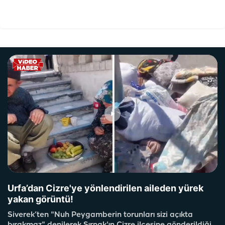
Urfa’dan Cizre'ye yönlendirilen aileden yürek
yakan görüntü!
Siverek’ten "Nuh Peygamberin torunları sizi açıkta
bırakmaz" denilerek Şırnak'ın Cizre ilçesine gönderildiği