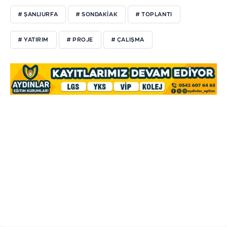
# ŞANLIURFA
# SONDAKIAK
# TOPLANTI
# YATIRIM
# PROJE
# ÇALIŞMA