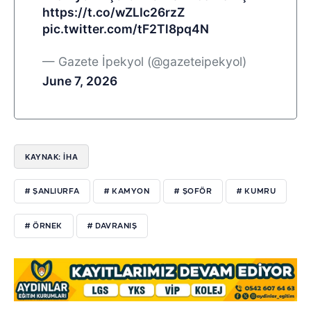
https://t.co/wZLIc26rzZ
pic.twitter.com/tF2Tl8pq4N
— Gazete İpekyol (@gazeteipekyol)
June 7, 2026
KAYNAK: İHA
# ŞANLIURFA
# KAMYON
# ŞOFÖR
# KUMRU
# ÖRNEK
# DAVRANIŞ