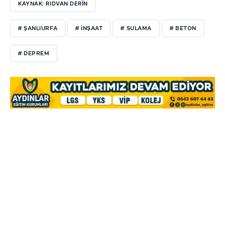
KAYNAK: RIDVAN DERİN
# ŞANLIURFA
# INŞAAT
# SULAMA
# BETON
# DEPREM