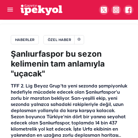
Depremin en acı dersini ne çabuk unuttuk?
Şanlıurfa'da eski tas eski hamam!
HABERLER
ÖZEL HABER
Şanlıurfaspor bu sezon
kelimenin tam anlamıyla
"uçacak"
TFF 2. Lig Beyaz Grup'ta yeni sezonda şampiyonluk
hedefiyle mücadele edecek olan Şanlıurfaspor'u
zorlu bir maraton bekliyor. Sarı-yeşilli ekip, yeni
sezonda yalnızca sahadaki rakipleriyle değil, uzun
deplasman yollarıyla da karşı karşıya kalacak.
Sezon boyunca Türkiye'nin dört bir yanına seyahat
edecek olan Şanlıurfaspor, toplamda 14 bin 437
kilometrelik yol kat edecek. İşte Urfa ekibinin en
yakınından en uzağına zorlu deplasman haritası...