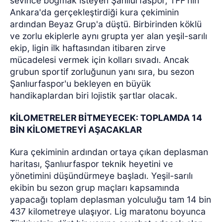
sevince boğmak isteyen Şanlıurfaspor, TFF'nin
Ankara'da gerçekleştirdiği kura çekiminin
ardından Beyaz Grup'a düştü. Birbirinden köklü
ve zorlu ekiplerle aynı grupta yer alan yeşil-sarılı
ekip, ligin ilk haftasından itibaren zirve
mücadelesi vermek için kolları sıvadı. Ancak
grubun sportif zorluğunun yanı sıra, bu sezon
Şanlıurfaspor'u bekleyen en büyük
handikaplardan biri lojistik şartlar olacak.
KİLOMETRELER BİTMEYECEK: TOPLAMDA 14
BİN KİLOMETREYİ AŞACAKLAR
Kura çekiminin ardından ortaya çıkan deplasman
haritası, Şanlıurfaspor teknik heyetini ve
yönetimini düşündürmeye başladı. Yeşil-sarılı
ekibin bu sezon grup maçları kapsamında
yapacağı toplam deplasman yolculuğu tam 14 bin
437 kilometreye ulaşıyor. Lig maratonu boyunca