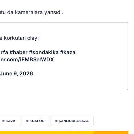
tu da kameralara yansıdı.
e korkutan olay:
urfa
#haber
#sondakika
#kaza
tter.com/iEMBSelWDX
June 9, 2026
# KAZA
# KUAFÖR
# ŞANLIURFAKAZA