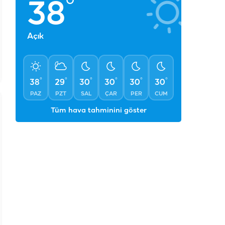
°
38
Açık
°
°
°
°
°
°
38
29
30
30
30
30
PAZ
PZT
SAL
ÇAR
PER
CUM
Tüm hava tahminini göster