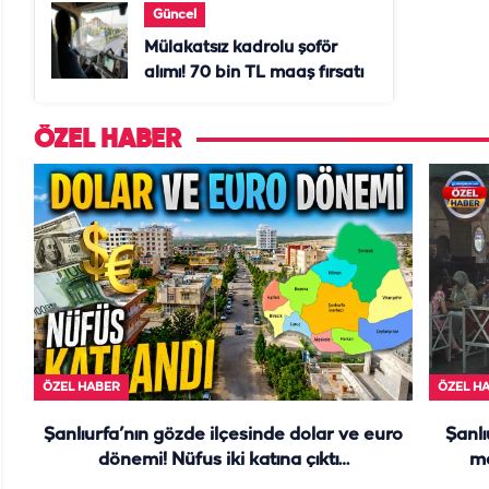
Güncel
Mülakatsız kadrolu şoför
alımı! 70 bin TL maaş fırsatı
ÖZEL HABER
ÖZEL HABER
ÖZEL H
Şanlıurfa’nın gözde ilçesinde dolar ve euro
Şanlı
dönemi! Nüfus iki katına çıktı…
me