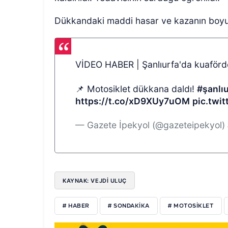
Dükkandaki maddi hasar ve kazanın boyu
VİDEO HABER | Şanlıurfa'da kuaförd
📌 Motosiklet dükkana daldı!
#şanlı
https://t.co/xD9XUy7uOM
pic.twi
— Gazete İpekyol (@gazeteipekyol)
KAYNAK: VEJDI ULUÇ
# HABER
# SONDAKİKA
# MOTOSİKLET