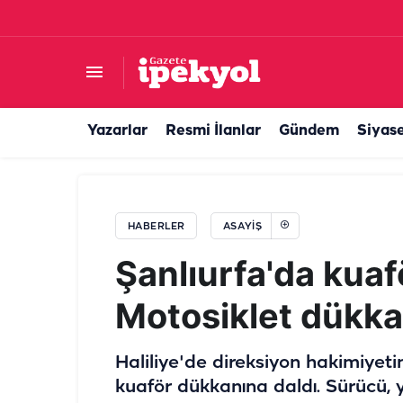
Şanlıurfa’da jandarma ekipleri peşini bırakmad
Yazarlar
Resmi İlanlar
Gündem
Siyas
HABERLER
ASAYIŞ
Şanlıurfa'da kuaf
Motosiklet dükka
Haliliye'de direksiyon hakimiyet
kuaför dükkanına daldı. Sürücü, y