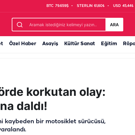
BTC
79.659$
STERLIN
61,60₺
USD
45,44₺
ı: Firari hükümlü yakalandı
ARA
et
Özel Haber
Asayiş
Kültür Sanat
Eğitim
Röpo
örde korkutan olay:
na daldı!
ini kaybeden bir motosiklet sürücüsü,
aralandı.