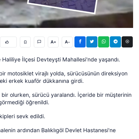
A+
A-
ÖZEL HABER
aliliye İlçesi Devteyşti Mahallesi'nde yaşandı.
r motosiklet virajlı yolda, sürücüsünün direksiyon
ki erkek kuaför dükkanına girdi.
ir olurken, sürücü yaralandı. İçeride bir müşterinin
görmediği öğrenildi.
ipleri sevk edildi.
alenin ardından Balıklıgöl Devlet Hastanesi'ne