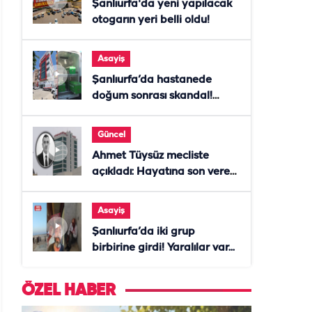
Şanlıurfa'da yeni yapılacak
otogarın yeri belli oldu!
Asayiş
Şanlıurfa’da hastanede
doğum sonrası skandal!
Anne öldü, doktor tutuklandı
Güncel
Ahmet Tüysüz mecliste
açıkladı: Hayatına son veren
daire başkanı "İsteselerdi
ölmezdim" notunu bıraktı
Asayiş
Şanlıurfa’da iki grup
birbirine girdi! Yaralılar var...
ÖZEL HABER