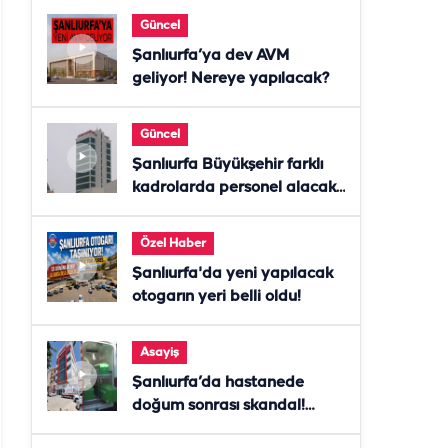
Güncel
Şanlıurfa’ya dev AVM
geliyor! Nereye yapılacak?
Güncel
Şanlıurfa Büyükşehir farklı
kadrolarda personel alacak!
Başvurular başladı
Özel Haber
Şanlıurfa'da yeni yapılacak
otogarın yeri belli oldu!
Asayiş
Şanlıurfa’da hastanede
doğum sonrası skandal!
Anne öldü, doktor tutuklandı