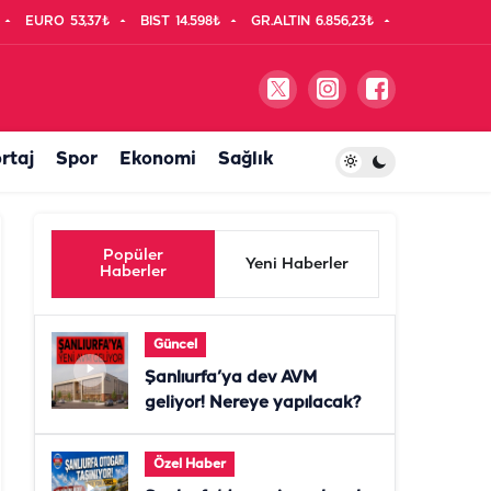
EURO
53,37₺
BIST
14.598₺
GR.ALTIN
6.856,23₺
rtaj
Spor
Ekonomi
Sağlık
Popüler
Yeni Haberler
Haberler
Güncel
Şanlıurfa’ya dev AVM
geliyor! Nereye yapılacak?
Özel Haber