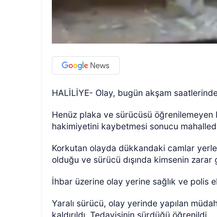
HALİLİYE- Olay, bugün akşam saatlerinde H
Henüz plaka ve sürücüsü öğrenilemeyen bi
hakimiyetini kaybetmesi sonucu mahallede
Korkutan olayda dükkandaki camlar yerle b
olduğu ve sürücü dışında kimsenin zarar 
İhbar üzerine olay yerine sağlık ve polis ek
Yaralı sürücü, olay yerinde yapılan müdah
kaldırıldı. Tedavisinin sürdüğü öğrenildi.