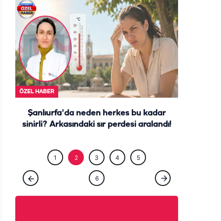
ÖZEL HABE
ÖZEL HABER
Şanlıurfa'da neden herkes bu kadar
sinirli? Arkasındaki sır perdesi aralandı!
1
2
3
4
5
6