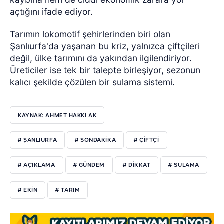
açtığını ifade ediyor.
Tarımın lokomotif şehirlerinden biri olan
Şanlıurfa'da yaşanan bu kriz, yalnızca çiftçileri
değil, ülke tarımını da yakından ilgilendiriyor.
Üreticiler ise tek bir talepte birleşiyor, sezonun
kalıcı şekilde çözülen bir sulama sistemi.
KAYNAK: AHMET HAKKI AK
# ŞANLIURFA
# SONDAKIKA
# ÇIFTÇI
# AÇIKLAMA
# GÜNDEM
# DIKKAT
# SULAMA
# EKIN
# TARIM