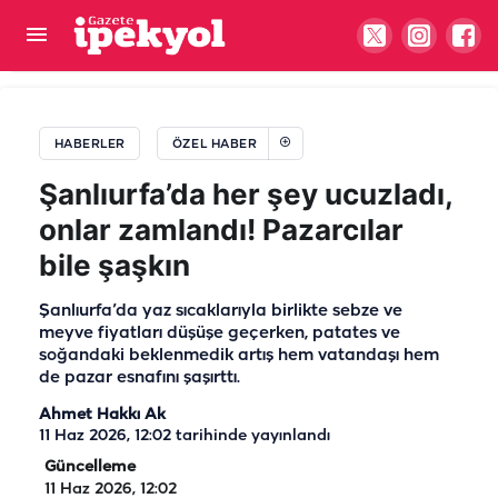
Şanlıurfa'da çiftçinin su sevinci sadece 10 gün
sürdü! Çile yeniden başladı
HABERLER
ÖZEL HABER
Şanlıurfa’da her şey ucuzladı,
onlar zamlandı! Pazarcılar
bile şaşkın
Şanlıurfa’da yaz sıcaklarıyla birlikte sebze ve
meyve fiyatları düşüşe geçerken, patates ve
soğandaki beklenmedik artış hem vatandaşı hem
de pazar esnafını şaşırttı.
Ahmet Hakkı Ak
11 Haz 2026, 12:02
tarihinde yayınlandı
Güncelleme
11 Haz 2026, 12:02