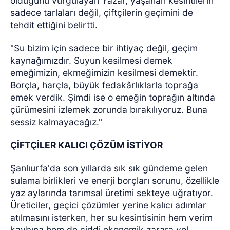
olduğunu vurgulayan Yazar, yaşanan kesintilerin
sadece tarlaları değil, çiftçilerin geçimini de
tehdit ettiğini belirtti.
"Su bizim için sadece bir ihtiyaç değil, geçim
kaynağımızdır. Suyun kesilmesi demek
emeğimizin, ekmeğimizin kesilmesi demektir.
Borçla, harçla, büyük fedakârlıklarla toprağa
emek verdik. Şimdi ise o emeğin toprağın altında
çürümesini izlemek zorunda bırakılıyoruz. Buna
sessiz kalmayacağız."
ÇİFTÇİLER KALICI ÇÖZÜM İSTİYOR
Şanlıurfa'da son yıllarda sık sık gündeme gelen
sulama birlikleri ve enerji borçları sorunu, özellikle
yaz aylarında tarımsal üretimi sekteye uğratıyor.
Üreticiler, geçici çözümler yerine kalıcı adımlar
atılmasını isterken, her su kesintisinin hem verim
kaybına hem de ciddi ekonomik zarara yol