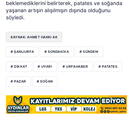
beklemediklerini belirterek, patates ve soğanda
yaşanan artışın alışılmışın dışında olduğunu
söyledi.
KAYNAK: AHMET HAKKI AK
# ŞANLIURFA
# SONDAKIKA
# GÜNDEM
# DIKKAT
# UYARI
# URFAHABER
# PATATES
# PAZAR
# SOĞAN